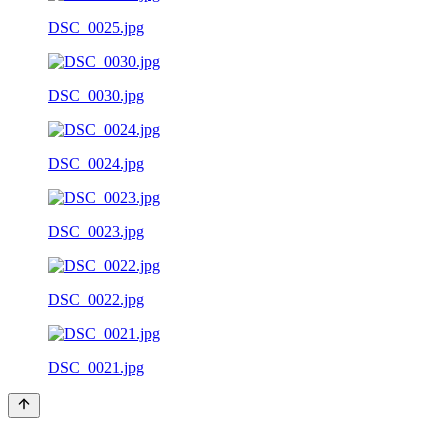
DSC_0025.jpg
DSC_0030.jpg
DSC_0024.jpg
DSC_0023.jpg
DSC_0022.jpg
DSC_0021.jpg