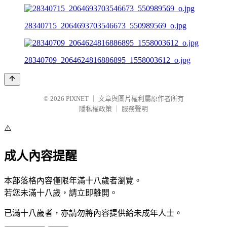
28340715_2064693703546673_550989569_o.jpg
28340709_2064624816886895_1558003612_o.jpg
© 2026
PIXNET
｜
文章與圖片權利屬原作者所有
隱私權政策
｜
服務聲明
⚠️
成人內容提醒
本部落格內容僅限年滿十八歲者瀏覽。
若您未滿十八歲，請立即離開。
已滿十八歲者，亦請勿將內容提供給未成年人士。