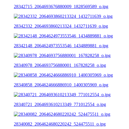
28342715_2064693676880009_1828569589_o.jpg
28342332_2064693860213324_1432711639_o.jpg
28342148_2064624973553546_1434889881_o.jpg
28340978_2064693756880001_167828258_o.jpg
28340858_2064624666886910_1400305969_o.jpg
28340721_2064693610213349_771012554_o.jpg
28340082_2064624680220242_524475511_o.jpg