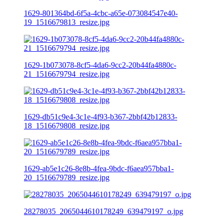
1629-801364bd-6f5a-4cbc-a65e-073084547e40-
19_1516679813_resize.jpg
1629-1b073078-8cf5-4da6-9cc2-20b44fa4880c-
21_1516679794_resize.jpg
1629-db51c9e4-3c1e-4f93-b367-2bbf42b12833-
18_1516679808_resize.jpg
1629-ab5e1c26-8e8b-4fea-9bdc-f6aea957bba1-
20_1516679789_resize.jpg
28278035_2065044610178249_639479197_o.jpg