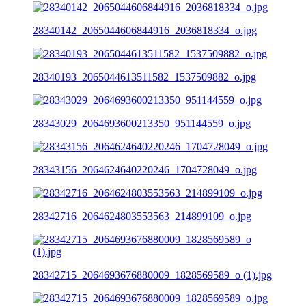
28340142_2065044606844916_2036818334_o.jpg
28340193_2065044613511582_1537509882_o.jpg
28343029_2064693600213350_951144559_o.jpg
28343156_2064624640220246_1704728049_o.jpg
28342716_2064624803553563_214899109_o.jpg
28342715_2064693676880009_1828569589_o (1).jpg