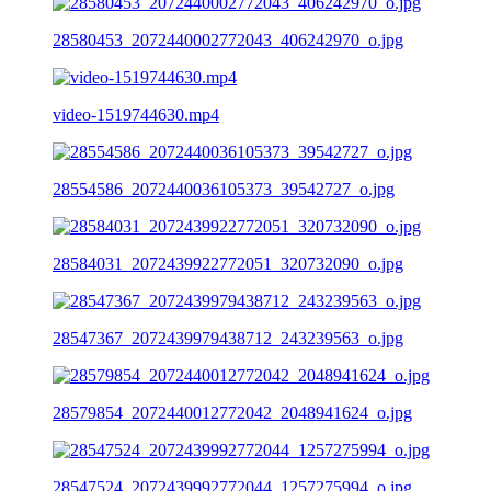
28580453_2072440002772043_406242970_o.jpg
video-1519744630.mp4
28554586_2072440036105373_39542727_o.jpg
28584031_2072439922772051_320732090_o.jpg
28547367_2072439979438712_243239563_o.jpg
28579854_2072440012772042_2048941624_o.jpg
28547524_2072439992772044_1257275994_o.jpg