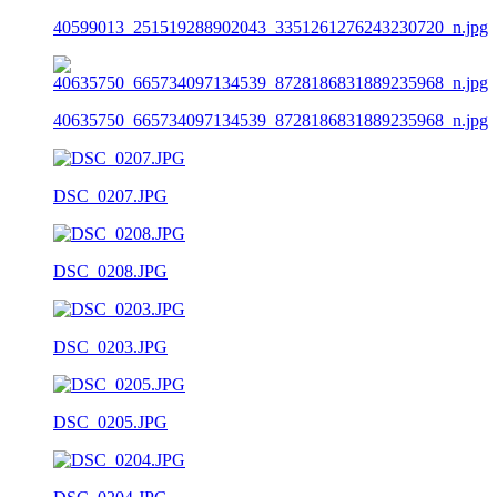
40599013_251519288902043_3351261276243230720_n.jpg
40635750_665734097134539_8728186831889235968_n.jpg
DSC_0207.JPG
DSC_0208.JPG
DSC_0203.JPG
DSC_0205.JPG