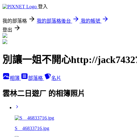
登入
我的部落格
我的部落格後台
我的帳號
登出
別讓一姐不開心http://jack74327.p
相簿
部落格
名片
雲林二日遊ㄏ 的相簿照片
S__46833716.jpg