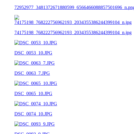
72952977_3481372671880599_6566466088857501696_n.pn
74175198_768222756962193_2034355386244399104_n.jpg
DSC_0053_10.JPG
DSC_0063_7.JPG
DSC_0065_10.JPG
DSC_0074_10.JPG