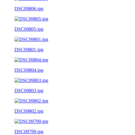
DSC09806.jpg
DSC09805.jpg
DSC09801.jpg
DSC09804.jpg
DSC09803.jpg
DSC09802.jpg
DSC09799.jpg