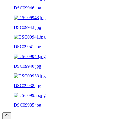
DSC09946.jpg
DSC09943.jpg
DSC09941.jpg
DSC09940.jpg
DSC09938.jpg
DSC09935.jpg