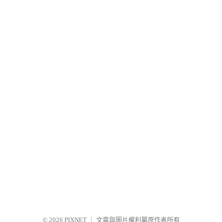
© 2026
PIXNET
｜
文章與圖片權利屬原作者所有