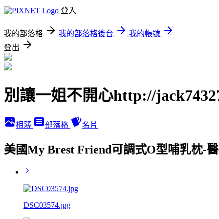
登入
我的部落格
我的部落格後台
我的帳號
登出
別讓一姐不開心http://jack74327.p
相簿
部落格
名片
美國My Brest Friend可調式O型哺乳
DSC03574.jpg