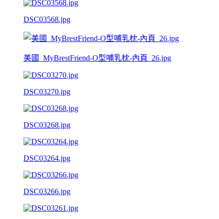
DSC03568.jpg
美國_MyBrestFriend-O型哺乳枕-內頁_26.jpg
DSC03270.jpg
DSC03268.jpg
DSC03264.jpg
DSC03266.jpg