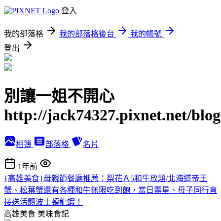
登入
我的部落格
我的部落格後台
我的帳號
登出
別讓一姐不開心
http://jack74327.pixnet.net/blog
相簿
部落格
名片
1年前
{高雄美食}母親節餐廳推薦：梨花Ａ5和牛放題/北海道帝王
蟹、松葉蟹還有各種和牛無限吃到飽，當日壽星、母子同行直
接送活體波士頓龍蝦！
高雄美食
美味食記