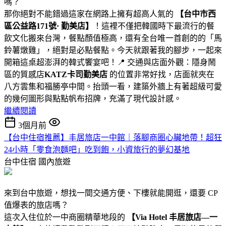
嗎？
那你絕對不能錯過這家在網路上擁有超高人氣的
【
台中市西
區公益路171號· 勤美店】
！這裡不僅把韓國時下最流行的餐
飲文化搬來台灣，餐點顏值極高，還有全台唯一首創的的「馬
鈴薯燉雞」，絕對是必點餐點。今天就跟著我的腳步，一起來
開箱這桌超澎湃的韓式饗宴吧！📍 交通與店面外觀：隱身鬧
區的質感店
KATZ卡司勤美店
的位置非常好找，店面就夾在
八方雲集和福勝亭中間。抬頭一看，建築外牆上有著超級可愛
的幾何圖形與點點帆布招牌，充滿了現代設計感。
繼續閱讀
3個月前
【台中住宿推薦】丰居旅店一中館｜落腳商圈心臟地帶！超狂
24小時「零食泡麵吧」吃到飽，小資旅行的夢幻基地
台中住宿
國內旅遊
來到台中旅遊，想找一間交通方便、下樓就能開逛，還要 CP
值爆表的旅店嗎？
這次入住位於一中商圈精華地段的
【Via Hotel 丰居旅店—一