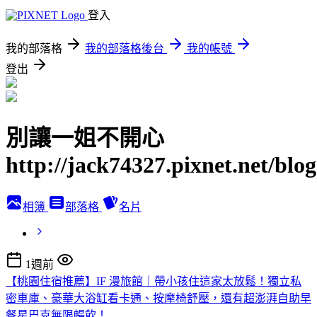
登入
我的部落格
我的部落格後台
我的帳號
登出
別讓一姐不開心
http://jack74327.pixnet.net/blog
相簿
部落格
名片
1週前
【桃園住宿推薦】IF 漫旅館｜帶小孩住這家太放鬆！獨立私
密車庫、豪華大浴缸看卡通、按摩椅舒壓，還有超澎湃自助早
餐星巴克無限暢飲！