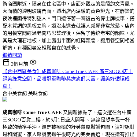
術商圈附近，隱身在住宅區中，店面外觀走的是簡約文青風。
大面積的透明玻璃門面，透出店內溫暖的黃色燈光，在靜謐的
夜晚裡顯得特別迷人。門口還停著一輛復古的偉士牌機車，搭
配木質調的黑板立牌，還沒走進去就讓人感覺非常放鬆。店內
的用餐空間經過老闆巧思整理後，保留了傳統老宅的韻味，尤
其是大理石地板，加上露出半面的紅磚頭牆，讓用餐空間相當
舒適，有種回老家輕鬆自在的感覺。
繼續閱讀
3個月前
【台中西區美食】成真咖啡 Come True CAFE 廣三SOGO店｜
絕美綠意空間，品嚐冠軍咖啡與療癒舒芙蕾，讓美好循環成
真！
台中美食記
美味食記
成真咖啡 Come True CAFE
又開新據點了，這次選在台中廣
三SOGO百貨二樓，於5月1日盛大開幕 。無論是想享受一杯
極致的精準手沖，還是被療癒的舒芙蕾厚鬆餅包圍，這裡絕對
是和閨蜜、家人聚餐度過午後時光的完美首選，現在還有推出