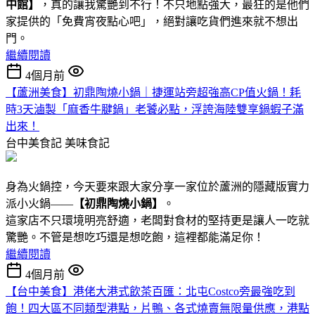
中館】
，真的讓我驚艷到不行！不只地點強大，最狂的是他們
家提供的「免費宵夜點心吧」，絕對讓吃貨們進來就不想出
門。
繼續閱讀
4個月前
【蘆洲美食】初鼎陶燒小鍋｜捷運站旁超強高CP值火鍋！耗
時3天滷製「麻香牛腱鍋」老饕必點，浮誇海陸雙享鍋蝦子滿
出來！
台中美食記
美味食記
身為火鍋控，今天要來跟大家分享一家位於蘆洲的隱藏版實力
派小火鍋——
【初鼎陶燒小鍋】
。
這家店不只環境明亮舒適，老闆對食材的堅持更是讓人一吃就
驚艷。不管是想吃巧還是想吃飽，這裡都能滿足你！
繼續閱讀
4個月前
【台中美食】港佬大港式飲茶百匯：北屯Costco旁最強吃到
飽！四大區不同類型港點 ，片鴨、各式燒賣無限量供應，港點