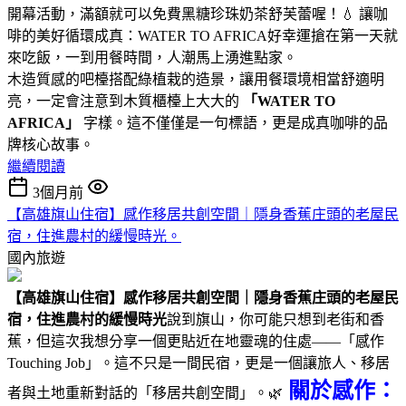
開幕活動，滿額就可以免費黑糖珍珠奶茶舒芙蕾喔！💧 讓咖
啡的美好循環成真：WATER TO AFRICA好幸運搶在第一天就
來吃飯，一到用餐時間，人潮馬上湧進點家。
木造質感的吧檯搭配綠植栽的造景，讓用餐環境相當舒適明
亮，一定會注意到木質櫃檯上大大的
「WATER TO
AFRICA」
字樣。這不僅僅是一句標語，更是成真咖啡的品
牌核心故事。
繼續閱讀
3個月前
【高雄旗山住宿】感作移居共創空間｜隱身香蕉庄頭的老屋民
宿，住進農村的緩慢時光。
國內旅遊
【高雄旗山住宿】感作移居共創空間｜隱身香蕉庄頭的老屋民
宿，住進農村的緩慢時光
說到旗山，你可能只想到老街和香
蕉，但這次我想分享一個更貼近在地靈魂的住處——「感作
Touching Job」。這不只是一間民宿，更是一個讓旅人、移居
關於感作：
者與土地重新對話的「移居共創空間」。🌿