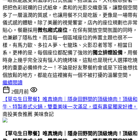
一眼就能感受到濃厚的日式氛圍。抬頭望去，天花板懸掛著一
把把色彩斑斕的日式紙傘，柔和的光影交織垂落，讓整個空間
多了一層溫潤的質感，也讓用餐不只是吃飯，更像是一場帶有
儀式感的體驗。除了美麗的視覺饗宴，店內的座位規劃也非常
貼心。餐廳採用
微包廂式座位
，在保有開放空間氛圍的同時，
也兼顧了隱私性。而且每一個區域座位的佈置主題也很不一
樣，有馬力歐、多拉Ａ夢、七龍珠、火影忍者等等，相當日
系。更棒的是，每個座位都配備了強效的
獨立排煙設備
，用餐
時身上幾乎完全沒有惱人的燒烤味，這點也是現代人選擇吃燒
烤的重要必備條件之一！不論是好友聚餐約會或是下班後想找
個放鬆的地方，都能在這裡擁有一個不被打擾的溫馨空間。
繼續閱讀
2個月前
【草屯生日聚餐】唯真燒肉｜隱身田野間的頂級燒肉！頂級和
牛、特製泰式火鍋，雙重美味一次滿足，還有壽星獨家好禮。
南投美食推薦
美味食記
【草屯生日聚餐】唯真燒肉｜隱身田野間的頂級燒肉！頂級和