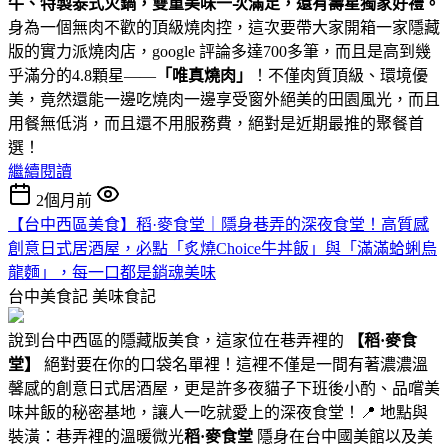
牛、特製泰式火鍋，雙重美味一次滿足，還有壽星獨家好禮。
身為一個無肉不歡的頂級燒肉控，這次要帶大家開箱一家隱藏
版的實力派燒肉店，google 評論多達700多筆，而且是高到幾
乎滿分的4.8顆星——
「唯真燒肉」
！不僅肉質頂級、環境優
美，竟然還能一邊吃燒肉一邊享受窗外絕美的田園風光，而且
用餐無低消，而且還不用服務費，絕對是近期最推的聚餐首
選！
繼續閱讀
2個月前
【台中西區美食】稻·麥食堂｜隱身巷弄的深夜食堂！高質感
創意日式居酒屋，必點「炙燒Choice牛丼飯」與「滿滿蛤蜊烏
龍麵」，每一口都是銷魂美味
台中美食記
美味食記
說到台中西區的隱藏版美食，這家位在巷弄裡的
【稻·麥食
堂】
絕對要在你的口袋名單裡！這裡不僅是一間有著濃濃溫
馨感的創意日式居酒屋，更是許多夜貓子下班後小酌、品嚐美
味丼飯的秘密基地，讓人一吃就愛上的深夜食堂！📍 地點與
裝潢：巷弄裡的溫暖微光
稻·麥食堂
隱身在台中國美館以及美