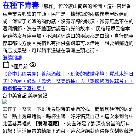
在種下青春
「感作」位於旗山南邊的溪洲，這裡曾是香
蕉產業最興盛的庄頭。民宿是一棟靜謐的兩層樓老屋改建而
成，保留了老派的簡約感，沒有浮誇的裝潢，卻有無處不在的
溫潤細節，洗石子牆面述說著時光的故事。 民宿環境民宿本
身雖然沒有停車場，不過民宿路口的兩邊都是白線，自行開車
停車都很方便。民宿也有提供腳踏車可以借用，想要到鄰近的
商店或景點，可以騎車漫遊在溪洲庄頭老街。
繼續閱讀
3個月前
【台中北區美食】養龍酒藏｜下班後的微醺秘境！質感木造日
式居酒屋，必點「醬烤一整隻透抽」與「銷魂烤肉佐蒜片」，
道道都是下酒神菜！
台中美食記
美味食記
工作了一整天，下班後最期待的莫過於找一間氣氛極佳的居酒
屋，點上幾串烤物、喝杯生啤，好好犒賞自己。這次來到台中
北區巷弄裡的
【養瀧酒藏】
，完全滿足了對深夜食堂的所有
幻想！道道無雷的精緻下酒菜，這家店絕對值得你立刻收藏進