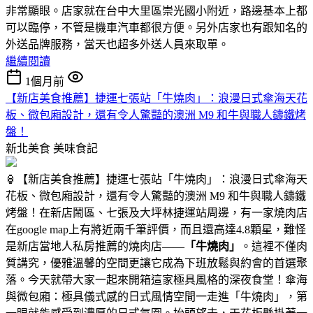
非常顯眼。店家就在台中大里區崇光國小附近，路邊基本上都
可以臨停，不管是機車汽車都很方便。另外店家也有跟知名的
外送品牌服務，當天也超多外送人員來取單。
繼續閱讀
1個月前
【新店美食推薦】捷運七張站「牛燒肉」：浪漫日式傘海天花
板、微包廂設計，還有令人驚豔的澳洲 M9 和牛與職人鑄鐵烤
盤！
新北美食
美味食記
🏮【新店美食推薦】捷運七張站「牛燒肉」：浪漫日式傘海天
花板、微包廂設計，還有令人驚豔的澳洲 M9 和牛與職人鑄鐵
烤盤！在新店鬧區、七張及大坪林捷運站周邊，有一家燒肉店
在google map上有將近兩千筆評價，而且還高達4.8顆星，難怪
是新店當地人私房推薦的燒肉店——
「牛燒肉」
。這裡不僅肉
質講究，優雅溫馨的空間更讓它成為下班放鬆與約會的首選聚
落。今天就帶大家一起來開箱這家極具風格的深夜食堂！傘海
與微包廂：極具儀式感的日式風情空間一走進「牛燒肉」，第