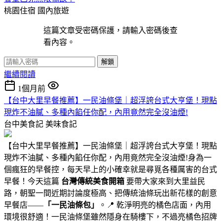
桃園住宿
國內旅遊
這篇文章受密碼保護，請輸入密碼後查
看內容。
解鎖
繼續閱讀
1個月前
【台中大里早餐推薦】一民油條堡｜超浮誇台式大亨堡！現點
現炸不油膩、多種內餡任你配，內用竟然完全沒油煙!
台中美食記
美味食記
【台中大里早餐推薦】一民油條堡｜超浮誇台式大亨堡！現點
現炸不油膩、多種內餡任你配，內用竟然完全沒油煙!身為一
個瘋狂的早餐控，每天早上的小確幸就是尋覓各種厲害的台式
早餐！今天這篇
台灣傳統美食開箱
要帶大家來到大里益民
路，朝聖一間近期討論度極高、把傳統油條玩出新花樣的創意
早餐店——
「一民油條包」
。📍 乾淨明亮的橘色店面，內用
環境很舒適！一民油條堡雖然隱身在騎樓下，不過亮橘色招牌