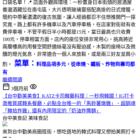
口袋名單！📍 店面外觀與環境：一秒置身日本街頭的居酒屋
養瀧酒藏位在南屯區，大片透明玻璃窗搭配高掛的日式燈籠，
簡約中帶著濃濃的復古氛圍，讓人經過都忍不住想推開門一探
究竟。路上都有許多機車以及汽車停車格，在店家對街就有收
費停車場，不管平假日半小時都是15元，當日最高也只收費
100元，停車相當方面。店內的座位安排非常用心，挑高將近
兩層樓高的用餐空間舒適絲毫沒有壓迫感，木製的座椅以及微
醺的燈光氣息，非常適合一個人來放鬆，或是兩三好友並肩小
菜單：
酌。
料理品項多元，從串燒、鐵板、炸物到壽司都
有
繼續閱讀
3個月前
【台中勤美美食】KATZ卡司韓藝料理｜一秒飛韓國！IG打卡
激推質感韓系餐廳，必點全台唯一的「馬鈴薯燉雞」、超銷魂
「韓拾炸雞」還有內用限定的「奶油炸醬麵」
台中美食記
美味食記
來到台中勤美商圈逛街，想吃道地的韓式料理又想拍美照打卡