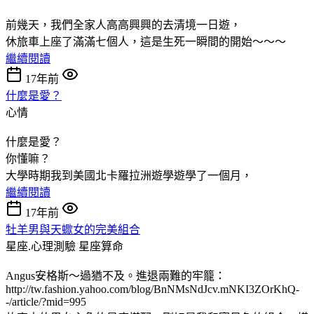
前幾天，我們全家人高高興興的去清境一日遊，
休旅車上座了滿滿七個人，這是生死一瞬間的開始～～～
繼續閱讀
17年前
什麼是愛？
心情
什麼是愛？
你懂嘛？
大學時期我到美國北卡羅拉洲遊學遊學了一個月，
繼續閱讀
17年前
牡羊男與天蠍女的完美組合
星座.心理測驗
星座算命
Angus安格斯～過猶不及。進退兩難的牢籠：
http://tw.fashion.yahoo.com/blog/BnNMsNdJcv.mNKI3ZOrKhQ-
-/article/?mid=995