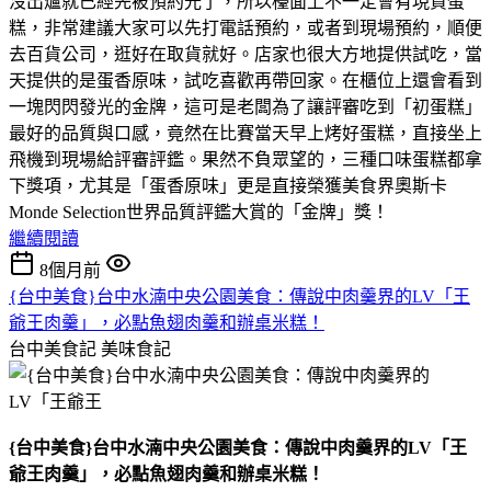
沒出爐就已經先被預約光了，所以檯面上不一定會有現貨蛋
糕，非常建議大家可以先打電話預約，或者到現場預約，順便
去百貨公司，逛好在取貨就好。店家也很大方地提供試吃，當
天提供的是蛋香原味，試吃喜歡再帶回家。在櫃位上還會看到
一塊閃閃發光的金牌，這可是老闆為了讓評審吃到「初蛋糕」
最好的品質與口感，竟然在比賽當天早上烤好蛋糕，直接坐上
飛機到現場給評審評鑑。果然不負眾望的，三種口味蛋糕都拿
下獎項，尤其是「蛋香原味」更是直接榮獲美食界奧斯卡
Monde Selection世界品質評鑑大賞的「金牌」獎！
繼續閱讀
8個月前
{台中美食}台中水湳中央公園美食：傳說中肉羹界的LV「王
爺王肉羹」，必點魚翅肉羹和辦桌米糕！
台中美食記
美味食記
{台中美食}台中水湳中央公園美食：傳說中肉羹界的LV「王
爺王肉羹」，必點魚翅肉羹和辦桌米糕！