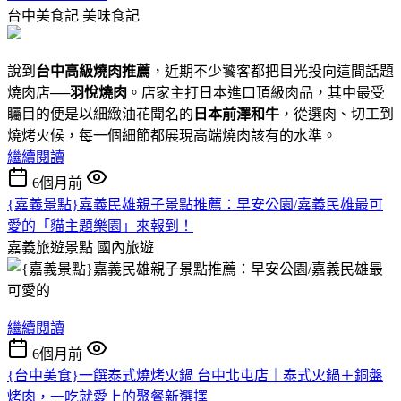
台中美食記
美味食記
說到
台中高級燒肉推薦
，近期不少饕客都把目光投向這間話題
燒肉店──
羽悅燒肉
。店家主打日本進口頂級肉品，其中最受
矚目的便是以細緻油花聞名的
日本前澤和牛
，從選肉、切工到
燒烤火候，每一個細節都展現高端燒肉該有的水準。
繼續閱讀
6個月前
{嘉義景點}嘉義民雄親子景點推薦：早安公園/嘉義民雄最可
愛的「貓主題樂園」來報到！
嘉義旅遊景點
國內旅遊
繼續閱讀
6個月前
{台中美食}一饌泰式燒烤火鍋 台中北屯店｜泰式火鍋＋銅盤
烤肉，一吃就愛上的聚餐新選擇