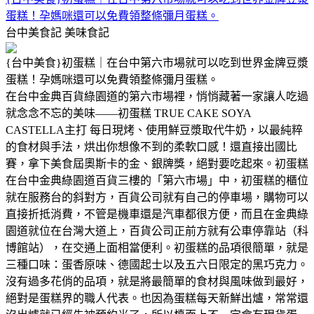
蛋糕！孕媽咪還可以免費領整條彌月蛋糕。
台中美食記
美味食記
{台中美食}初蛋糕｜在台中第六市場就可以吃到世界金牌豆漿
蛋糕！孕媽咪還可以免費領整條彌月蛋糕。
在台中金典百貨綠園道的第六市場裡，悄悄藏著一家讓人吃過
就念念不忘的美味——初蛋糕 TRUE CAKE SOYA
CASTELLA主打 每日現烤、使用鮮豆漿取代牛奶，以最純粹
的食材與手法，烘出你想像不到的柔軟口感！還直接出國比
賽，拿下美食屆奧斯卡的金、銀牌獎，絕對要吃起來。初蛋糕
在台中金典綠園道百貨三樓的「第六市場」中，初蛋糕的櫃位
就在服務台的斜對方，百貨公司就有自己的停車場，購物可以
直接折抵消費，不管是機車還是汽車都很方便，而且在金典綠
園道就位在台灣大道上，百貨公司正前方就有公車停靠站（科
博館站），在交通上面相當便利。初蛋糕的品項很簡單，就是
三種口味：蛋香原味、德國起士以及五六日限定的黑巧克力。
沒有過多花俏的品項，就是將最簡單的食材與風味做到最好，
絕對是蛋糕界的職人代表。也因為蛋糕每天新鮮出爐，常常還