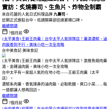
實訪：炙燒壽司、生魚片、炸物全制霸
來自花蓮的人氣日式料理品牌
九壽司
，
近期正式進駐台中，低調開幕卻迅速累積口碑。
繼續閱讀
7個月前
{太平美食}王爺王肉羹｜台中太平人氣排隊店！羹湯濃郁、滷
肉飯香到不行，美味小吃一次全攻略
台中美食記
美味食記
{太平美食}王爺王肉羹｜台中太平人氣排隊店！激推魚翅肉羹
湯、金磚滷肉飯，美味小吃一次全攻略
台中太平有一家超人氣的在地小吃——王爺王肉羹（太平
店）。
濃郁系肉羹、香氣撲鼻的滷肉飯、必點乾麵、爽口小菜……每
一道都讓人想再回訪。
繼續閱讀
7個月前
{台中美食}初蛋糕｜在台中第六市場就可以吃到世界金牌豆漿