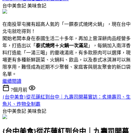
台中美食記
美味食記
在南投草屯擁有超高人氣的「一饌泰式燒烤火鍋」，現在台中
北屯就吃得到！
闖始老闆本身在泰國生活二十多年，再加上曾深耕肉品經營多
年，打造出以「
泰式燒烤＋火鍋一次滿足
」，每鍋加入南洋香
料打造能「一湯三喝」的靈魂湯底，有多款原肉可以選擇，現
場更有多種新鮮蔬菜、火鍋料、飲品，以及泰式冰淇淋可以無
限享用，難怪成為近期不少聚餐、家庭客與朋友聚會的新口袋
名單。
繼續閱讀
7個月前
{台中美食}從花蓮紅到台中｜九壽司開幕實訪：炙燒壽司、生
魚片、炸物全制霸
台中美食記
美味食記
{台中美食}從花蓮紅到台中｜九壽司開幕