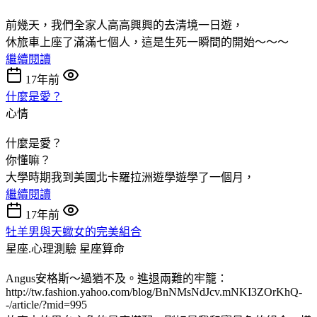
前幾天，我們全家人高高興興的去清境一日遊，
休旅車上座了滿滿七個人，這是生死一瞬間的開始～～～
繼續閱讀
17年前
什麼是愛？
心情
什麼是愛？
你懂嘛？
大學時期我到美國北卡羅拉洲遊學遊學了一個月，
繼續閱讀
17年前
牡羊男與天蠍女的完美組合
星座.心理測驗
星座算命
Angus安格斯～過猶不及。進退兩難的牢籠：
http://tw.fashion.yahoo.com/blog/BnNMsNdJcv.mNKI3ZOrKhQ-
-/article/?mid=995