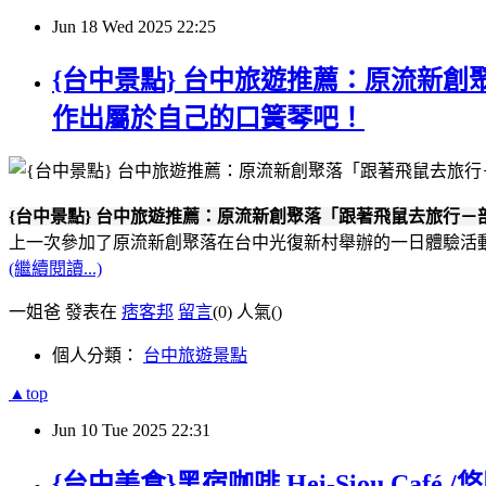
Jun
18
Wed
2025
22:25
{台中景點} 台中旅遊推薦：原流新
作出屬於自己的口簧琴吧！
{台中景點} 台中旅遊推薦：原流新創聚落「跟著飛鼠去旅行
上一次參加了原流新創聚落在台中光復新村舉辦的一日體驗活
(繼續閱讀...)
一姐爸 發表在
痞客邦
留言
(0)
人氣(
)
個人分類：
台中旅遊景點
▲top
Jun
10
Tue
2025
22:31
{台中美食}黑宿咖啡 Hei-Siou