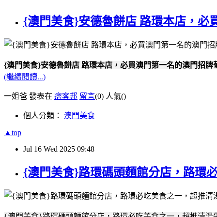
{澳門美食}安德魯餅店 路環本店，
{澳門美食}安德魯餅店 路環本店，必買澳門第一名的澳門招
(繼續閱讀...)
一姐爸 發表在
痞客邦
留言
(0)
人氣(
)
個人分類：
澳門美食
▲top
Jul
16
Wed
2025
09:48
{澳門美食}路環碼頭麵館分店，路環
{澳門美食}路環碼頭麵館分店，路環必吃美食之一，超推清湯