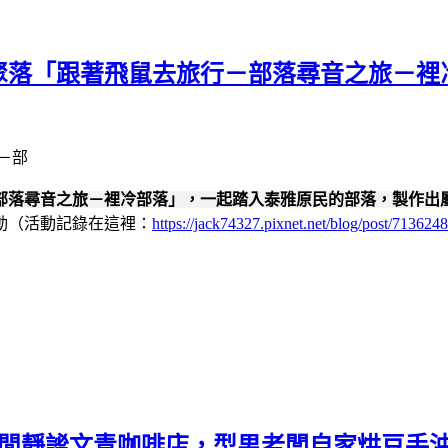
創聚落「跟著飛鼠去旅行－部落尋音之旅－
－部落尋音之旅－裡冷部落」，一起踏入泰雅原民的部落，製作出
動（活動記錄在這裡：
https://jack74327.pixnet.net/blog/post/713624
 Café /悠閒靜謐文青咖啡店，型男老闆自家