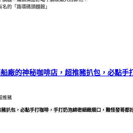
有名的「路環碼頭麵館」
棄船廠的神秘咖啡店，超推豬扒包，必點手
推豬扒包，必點手打咖啡，手打奶泡綿密細緻順口，難怪發哥都