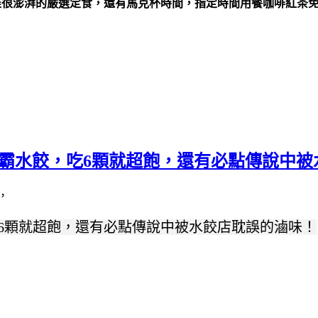
，超推很澎湃的嚴選定食，還有馬克杯時間，指定時間用餐咖啡紅茶
巨無霸水餃，吃6顆就超飽，還有必點傳說中
吃6顆就超飽，還有必點傳說中被水餃店耽誤的滷味！