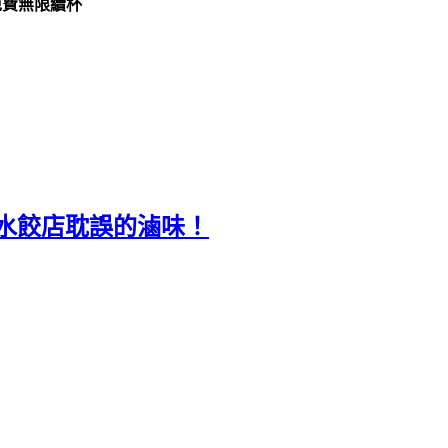
免費無限續杯
被水餃店耽誤的滷味！