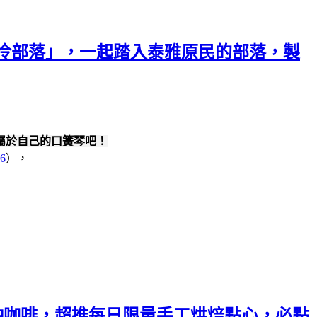
裡冷部落」，一起踏入泰雅原民的部落，製
屬於自己的口簧琴吧！
86
），
烘豆手沖咖啡，超推每日限量手工烘焙點心，必點