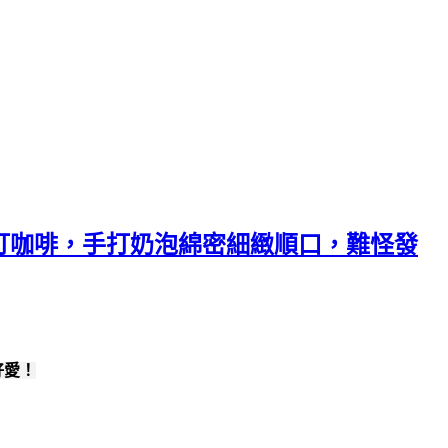
打咖啡，手打奶泡綿密細緻順口，難怪發
好愛！