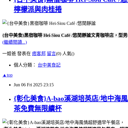
檸檬派與肉桂捲
{台中美食}黑宿咖啡 Hei-Siou Café /悠閒靜謐文青
(繼續閱讀...)
一姐爸 發表在
痞客邦
留言
(0)
人氣(
)
個人分類：
台中美食記
▲top
Jun
06
Fri
2025
23:15
{彰化美食}A-bao溪湖培英店/地
茶免費無限續杯