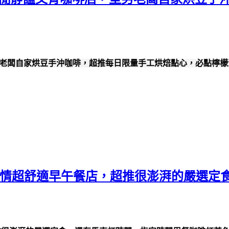
咖啡店，型男老闆自家烘豆手沖咖啡，超推每日限量手工烘焙點心，必點檸
中海風情超舒適早午餐店，超推很澎湃的嚴選