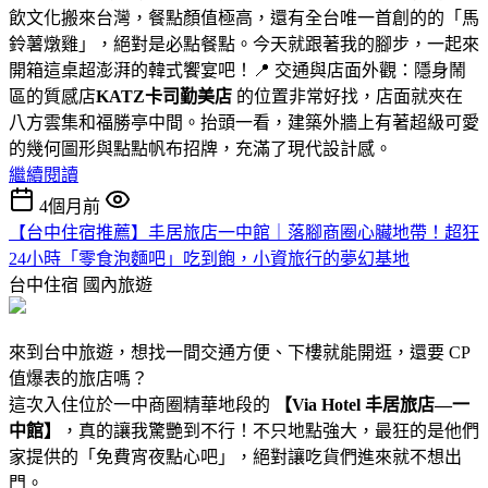
飲文化搬來台灣，餐點顏值極高，還有全台唯一首創的的「馬
鈴薯燉雞」，絕對是必點餐點。今天就跟著我的腳步，一起來
開箱這桌超澎湃的韓式饗宴吧！📍 交通與店面外觀：隱身鬧
區的質感店
KATZ卡司勤美店
的位置非常好找，店面就夾在
八方雲集和福勝亭中間。抬頭一看，建築外牆上有著超級可愛
的幾何圖形與點點帆布招牌，充滿了現代設計感。
繼續閱讀
4個月前
【台中住宿推薦】丰居旅店一中館｜落腳商圈心臟地帶！超狂
24小時「零食泡麵吧」吃到飽，小資旅行的夢幻基地
台中住宿
國內旅遊
來到台中旅遊，想找一間交通方便、下樓就能開逛，還要 CP
值爆表的旅店嗎？
這次入住位於一中商圈精華地段的
【Via Hotel 丰居旅店—一
中館】
，真的讓我驚艷到不行！不只地點強大，最狂的是他們
家提供的「免費宵夜點心吧」，絕對讓吃貨們進來就不想出
門。