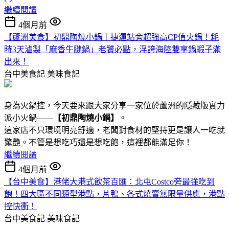
繼續閱讀
4個月前
【蘆洲美食】初鼎陶燒小鍋｜捷運站旁超強高CP值火鍋！耗
時3天滷製「麻香牛腱鍋」老饕必點，浮誇海陸雙享鍋蝦子滿
出來！
台中美食記
美味食記
身為火鍋控，今天要來跟大家分享一家位於蘆洲的隱藏版實力
派小火鍋——
【初鼎陶燒小鍋】
。
這家店不只環境明亮舒適，老闆對食材的堅持更是讓人一吃就
驚艷。不管是想吃巧還是想吃飽，這裡都能滿足你！
繼續閱讀
4個月前
【台中美食】港佬大港式飲茶百匯：北屯Costco旁最強吃到
飽！四大區不同類型港點 ，片鴨、各式燒賣無限量供應，港點
控快衝！
台中美食記
美味食記