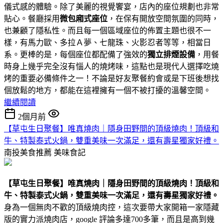
儀式感的體驗。除了美麗的視覺饗宴，店內的座位規劃也非常
貼心。餐廳採用
微包廂式座位
，在保有開放空間氛圍的同時，
也兼顧了隱私性。而且每一個區域座位的佈置主題也很不一
樣，有馬力歐、多拉Ａ夢、七龍珠、火影忍者等等，相當日
系。更棒的是，每個座位都配備了強效的
獨立排煙設備
，用餐
時身上幾乎完全沒有惱人的燒烤味，這點也是現代人選擇吃燒
烤的重要必備條件之一！不論是好友聚餐約會或是下班後想找
個放鬆的地方，都能在這裡擁有一個不被打擾的溫馨空間。
繼續閱讀
2個月前
【草屯生日聚餐】唯真燒肉｜隱身田野間的頂級燒肉！頂級和
牛、特製泰式火鍋，雙重美味一次滿足，還有壽星獨家好禮。
南投美食推薦
美味食記
【草屯生日聚餐】唯真燒肉｜隱身田野間的頂級燒肉！頂級和
牛、特製泰式火鍋，雙重美味一次滿足，還有壽星獨家好禮。
身為一個無肉不歡的頂級燒肉控，這次要帶大家開箱一家隱藏
版的實力派燒肉店，google 評論多達700多筆，而且是高到幾