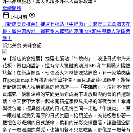
外送品牌服務，當天也超多外送人員來取單。
繼續閱讀
1個月前
【新店美食推薦】捷運七張站「牛燒肉」：浪漫日式傘海天花
板、微包廂設計，還有令人驚豔的澳洲 M9 和牛與職人鑄鐵烤
盤！
新北美食
美味食記
🏮【新店美食推薦】捷運七張站「牛燒肉」：浪漫日式傘海天
花板、微包廂設計，還有令人驚豔的澳洲 M9 和牛與職人鑄鐵
烤盤！在新店鬧區、七張及大坪林捷運站周邊，有一家燒肉店
在google map上有將近兩千筆評價，而且還高達4.8顆星，難怪
是新店當地人私房推薦的燒肉店——
「牛燒肉」
。這裡不僅肉
質講究，優雅溫馨的空間更讓它成為下班放鬆與約會的首選聚
落。今天就帶大家一起來開箱這家極具風格的深夜食堂！傘海
與微包廂：極具儀式感的日式風情空間一走進「牛燒肉」，第
一眼就能感受到濃厚的日式氛圍。抬頭望去，天花板懸掛著一
把把色彩斑斕的日式紙傘，柔和的光影交織垂落，讓整個空間
多了一層溫潤的質感，也讓用餐不只是吃飯，更像是一場帶有