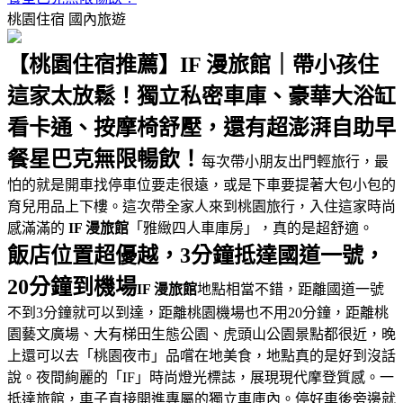
桃園住宿
國內旅遊
【桃園住宿推薦】IF 漫旅館｜帶小孩住
這家太放鬆！獨立私密車庫、豪華大浴缸
看卡通、按摩椅舒壓，還有超澎湃自助早
餐星巴克無限暢飲！
每次帶小朋友出門輕旅行，最
怕的就是開車找停車位要走很遠，或是下車要提著大包小包的
育兒用品上下樓。這次帶全家人來到桃園旅行，入住這家時尚
感滿滿的
IF 漫旅館
「雅緻四人車庫房」，真的是超舒適。
飯店位置超優越，3分鐘抵達國道一號，
20分鐘到機場
IF 漫旅館
地點相當不錯，距離國道一號
不到3分鐘就可以到達，距離桃園機場也不用20分鐘，距離桃
園藝文廣場、大有梯田生態公園、虎頭山公園景點都很近，晚
上還可以去「桃園夜市」品嚐在地美食，地點真的是好到沒話
說。夜間絢麗的「IF」時尚燈光標誌，展現現代摩登質感。一
抵達旅館，車子直接開進專屬的獨立車庫內。停好車後旁邊就