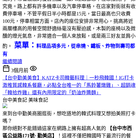
究竟。路上都有許多機車以及汽車停車格，在店家對街就有收
費停車場，不管平假日半小時都是15元，當日最高也只收費
100元，停車相當方面。店內的座位安排非常用心，挑高將近
兩層樓高的用餐空間舒適絲毫沒有壓迫感，木製的座椅以及微
醺的燈光氣息，非常適合一個人來放鬆，或是兩三好友並肩小
菜單：
酌。
料理品項多元，從串燒、鐵板、炸物到壽司都
有
繼續閱讀
3個月前
【台中勤美美食】KATZ卡司韓藝料理｜一秒飛韓國！IG打卡
激推質感韓系餐廳，必點全台唯一的「馬鈴薯燉雞」、超銷魂
「韓拾炸雞」還有內用限定的「奶油炸醬麵」
台中美食記
美味食記
來到台中勤美商圈逛街，想吃道地的韓式料理又想拍美照打卡
嗎？
那你絕對不能錯過這家在網路上擁有超高人氣的
【
台中市西
區公益路171號· 勤美店】
！這裡不僅把韓國時下最流行的餐