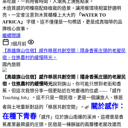
來吃飯，一到用餐時間，人潮馬上湧進點家。
木造質感的吧檯搭配綠植栽的造景，讓用餐環境相當舒適明
亮，一定會注意到木質櫃檯上大大的
「WATER TO
AFRICA」
字樣。這不僅僅是一句標語，更是成真咖啡的品
牌核心故事。
繼續閱讀
3個月前
【高雄旗山住宿】感作移居共創空間｜隱身香蕉庄頭的老屋民
宿，住進農村的緩慢時光。
國內旅遊
【高雄旗山住宿】感作移居共創空間｜隱身香蕉庄頭的老屋民
宿，住進農村的緩慢時光
說到旗山，你可能只想到老街和香
蕉，但這次我想分享一個更貼近在地靈魂的住處——「感作
Touching Job」。這不只是一間民宿，更是一個讓旅人、移居
關於感作：
者與土地重新對話的「移居共創空間」。🌿
在種下青春
「感作」位於旗山南邊的溪洲，這裡曾是香
蕉產業最興盛的庄頭。民宿是一棟靜謐的兩層樓老屋改建而