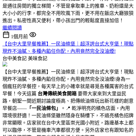
是通往房間的獨立梯間，不管是拿取車上的推車、奶粉還是大
大小小的行李，都完全不用吹風下雨，更不用在飯店大廳狼狽
進出。私密性高又便利，帶小孩出門的輕鬆度直接加倍！
繼續閱讀
1個月前
【台中大里早餐推薦】一民油條堡｜超浮誇台式大亨堡！現點
現炸不油膩、多種內餡任你配，內用竟然完全沒油煙!
台中美食記
美味食記
【台中大里早餐推薦】一民油條堡｜超浮誇台式大亨堡！現點
現炸不油膩、多種內餡任你配，內用竟然完全沒油煙!身為一
個瘋狂的早餐控，每天早上的小確幸就是尋覓各種厲害的台式
早餐！今天這篇
台灣傳統美食開箱
要帶大家來到大里益民
路，朝聖一間近期討論度極高、把傳統油條玩出新花樣的創意
早餐店——
「一民油條包」
。📍 乾淨明亮的橘色店面，內用
環境很舒適！一民油條堡雖然隱身在騎樓下，不過亮橘色招牌
非常顯眼。店家就在台中大里區崇光國小附近，路邊基本上都
可以臨停，不管是機車汽車都很方便。另外店家也有跟知名的