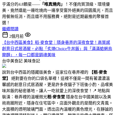
乎滿分的4.8顆星——
「唯真燒肉」
！不僅肉質頂級、環境優
美，竟然還能一邊吃燒肉一邊享受窗外絕美的田園風光，而且
用餐無低消，而且還不用服務費，絕對是近期最推的聚餐首
選！
繼續閱讀
2個月前
【台中西區美食】稻·麥食堂｜隱身巷弄的深夜食堂！高質感
創意日式居酒屋，必點「炙燒Choice牛丼飯」與「滿滿蛤蜊烏
龍麵」，每一口都是銷魂美味
台中美食記
美味食記
說到台中西區的隱藏版美食，這家位在巷弄裡的
【稻·麥食
堂】
絕對要在你的口袋名單裡！這裡不僅是一間有著濃濃溫
馨感的創意日式居酒屋，更是許多夜貓子下班後小酌、品嚐美
味丼飯的秘密基地，讓人一吃就愛上的深夜食堂！📍 地點與
裝潢：巷弄裡的溫暖微光
稻·麥食堂
隱身在台中國美館以及美
術商圈附近，隱身在住宅區中，店面外觀走的是簡約文青風。
大面積的透明玻璃門面，透出店內溫暖的黃色燈光，在靜謐的