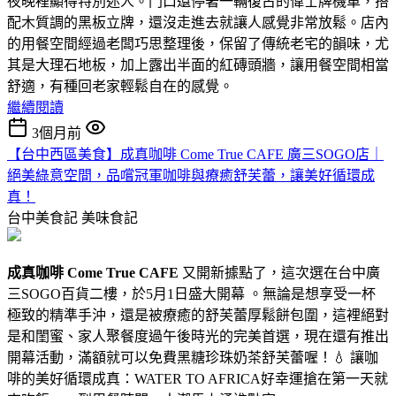
夜晚裡顯得特別迷人。門口還停著一輛復古的偉士牌機車，搭
配木質調的黑板立牌，還沒走進去就讓人感覺非常放鬆。店內
的用餐空間經過老闆巧思整理後，保留了傳統老宅的韻味，尤
其是大理石地板，加上露出半面的紅磚頭牆，讓用餐空間相當
舒適，有種回老家輕鬆自在的感覺。
繼續閱讀
3個月前
【台中西區美食】成真咖啡 Come True CAFE 廣三SOGO店｜
絕美綠意空間，品嚐冠軍咖啡與療癒舒芙蕾，讓美好循環成
真！
台中美食記
美味食記
成真咖啡 Come True CAFE
又開新據點了，這次選在台中廣
三SOGO百貨二樓，於5月1日盛大開幕 。無論是想享受一杯
極致的精準手沖，還是被療癒的舒芙蕾厚鬆餅包圍，這裡絕對
是和閨蜜、家人聚餐度過午後時光的完美首選，現在還有推出
開幕活動，滿額就可以免費黑糖珍珠奶茶舒芙蕾喔！💧 讓咖
啡的美好循環成真：WATER TO AFRICA好幸運搶在第一天就