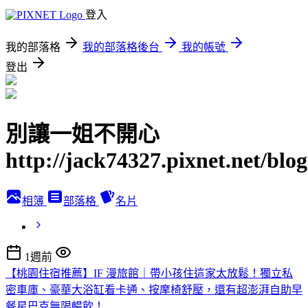
登入
我的部落格
我的部落格後台
我的帳號
登出
別讓一姐不開心
http://jack74327.pixnet.net/blog
相簿
部落格
名片
1週前
【桃園住宿推薦】IF 漫旅館｜帶小孩住這家太放鬆！獨立私
密車庫、豪華大浴缸看卡通、按摩椅舒壓，還有超澎湃自助早
餐星巴克無限暢飲！