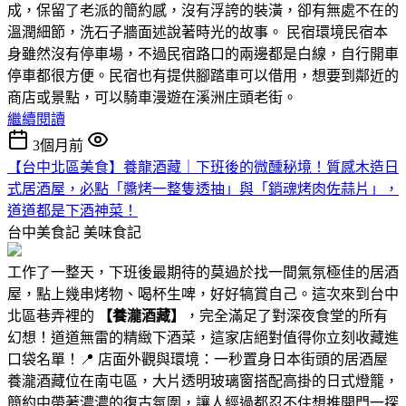
成，保留了老派的簡約感，沒有浮誇的裝潢，卻有無處不在的
溫潤細節，洗石子牆面述說著時光的故事。 民宿環境民宿本
身雖然沒有停車場，不過民宿路口的兩邊都是白線，自行開車
停車都很方便。民宿也有提供腳踏車可以借用，想要到鄰近的
商店或景點，可以騎車漫遊在溪洲庄頭老街。
繼續閱讀
3個月前
【台中北區美食】養龍酒藏｜下班後的微醺秘境！質感木造日
式居酒屋，必點「醬烤一整隻透抽」與「銷魂烤肉佐蒜片」，
道道都是下酒神菜！
台中美食記
美味食記
工作了一整天，下班後最期待的莫過於找一間氣氛極佳的居酒
屋，點上幾串烤物、喝杯生啤，好好犒賞自己。這次來到台中
北區巷弄裡的
【養瀧酒藏】
，完全滿足了對深夜食堂的所有
幻想！道道無雷的精緻下酒菜，這家店絕對值得你立刻收藏進
口袋名單！📍 店面外觀與環境：一秒置身日本街頭的居酒屋
養瀧酒藏位在南屯區，大片透明玻璃窗搭配高掛的日式燈籠，
簡約中帶著濃濃的復古氛圍，讓人經過都忍不住想推開門一探