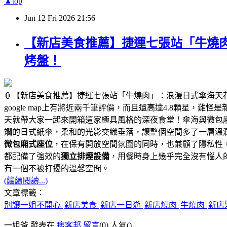
▲top
Jun
12
Fri
2026
21:56
【新店美食推薦】捷運七張站「牛燒肉
烤盤！
🏮【新店美食推薦】捷運七張站「牛燒肉」：浪漫日式傘海天
google map上有將近兩千筆評價，而且還高達4.8顆星，難
天就帶大家一起來開箱這家極具風格的深夜食堂！傘海與微包
斕的日式紙傘，柔和的光影交織垂落，讓整個空間多了一層溫
微包廂式座位
，在保有開放空間氛圍的同時，也兼顧了隱私性
都配備了強效的
獨立排煙設備
，用餐時身上幾乎完全沒有惱人
有一個不被打擾的溫馨空間。
(繼續閱讀...)
文章標籤：
別讓一姐不開心
新店美食
新店一日遊
新店燒肉
牛燒肉
新店
一姐爸 發表在
痞客邦
留言
(0)
人氣(
)