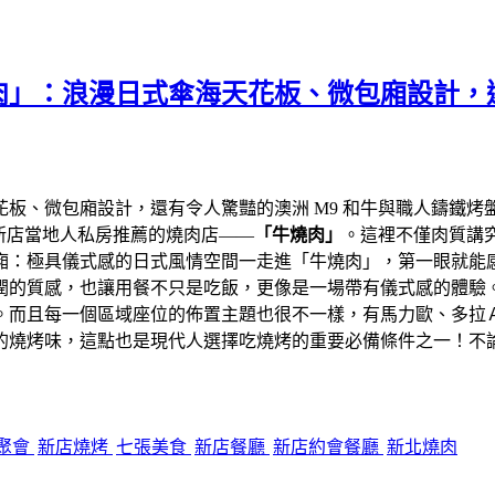
」：浪漫日式傘海天花板、微包廂設計，還
花板、微包廂設計，還有令人驚豔的澳洲 M9 和牛與職人鑄鐵
怪是新店當地人私房推薦的燒肉店——
「牛燒肉」
。這裡不僅肉質講
廂：極具儀式感的日式風情空間一走進「牛燒肉」，第一眼就能
潤的質感，也讓用餐不只是吃飯，更像是一場帶有儀式感的體驗
。而且每一個區域座位的佈置主題也很不一樣，有馬力歐、多拉
的燒烤味，這點也是現代人選擇吃燒烤的重要必備條件之一！不
聚會
新店燒烤
七張美食
新店餐廳
新店約會餐廳
新北燒肉