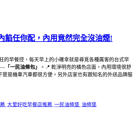
內餡任你配，內用竟然完全沒油煙!
瘋狂的早餐控，每天早上的小確幸就是尋覓各種厲害的台式早
—
「一民油條包」
。📍 乾淨明亮的橘色店面，內用環境很舒
不管是機車汽車都很方便。另外店家也有跟知名的外送品牌服
推薦
大里好吃早餐店推薦
一民油條堡
油條堡