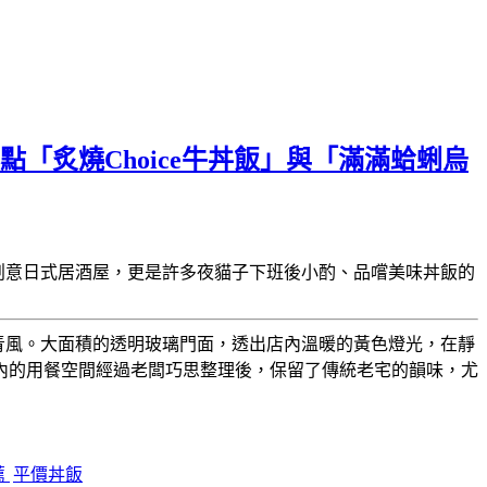
「炙燒Choice牛丼飯」與「滿滿蛤蜊烏
創意日式居酒屋，更是許多夜貓子下班後小酌、品嚐美味丼飯的
青風。大面積的透明玻璃門面，透出店內溫暖的黃色燈光，在靜
內的用餐空間經過老闆巧思整理後，保留了傳統老宅的韻味，尤
薦
平價丼飯