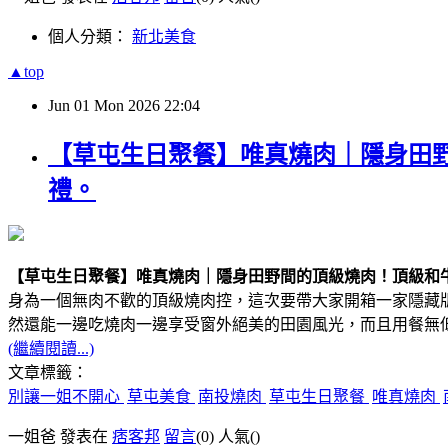
個人分類：
新北美食
▲top
Jun
01
Mon
2026
22:04
【草屯生日聚餐】唯真燒肉｜隱身田
禮。
【草屯生日聚餐】唯真燒肉｜隱身田野間的頂級燒肉！頂級和
身為一個無肉不歡的頂級燒肉控，這次要帶大家開箱一家隱藏版的實
然還能一邊吃燒肉一邊享受窗外絕美的田園風光，而且用餐無
(繼續閱讀...)
文章標籤：
別讓一姐不開心
草屯美食
南投燒肉
草屯生日聚餐
唯真燒肉
一姐爸 發表在
痞客邦
留言
(0)
人氣(
)