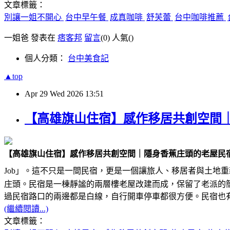
文章標籤：
別讓一姐不開心
台中早午餐
成真咖啡
舒芙蕾
台中咖啡推薦
一姐爸 發表在
痞客邦
留言
(0)
人氣(
)
個人分類：
台中美食記
▲top
Apr
29
Wed
2026
13:51
【高雄旗山住宿】感作移居共創空間
【高雄旗山住宿】感作移居共創空間｜隱身香蕉庄頭的老屋民
Job」。這不只是一間民宿，更是一個讓旅人、移居者與土地重
庄頭。民宿是一棟靜謐的兩層樓老屋改建而成，保留了老派的
過民宿路口的兩邊都是白線，自行開車停車都很方便。民宿也
(繼續閱讀...)
文章標籤：