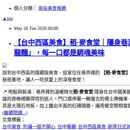
個人分類：
南投美食推薦
▲top
May
26
Tue
2026
00:00
【台中西區美食】稻·麥食堂｜隱身巷
龍麵」，每一口都是銷魂美味
說到台中西區的隱藏版美食，這家位在巷弄裡的
【稻·麥食堂
秘密基地，讓人一吃就愛上的深夜食堂！
📍 地點與裝潢：巷弄裡的溫暖微光
稻·麥食堂
隱身在台中國美
謐的夜晚裡顯得特別迷人。門口還停著一輛復古的偉士牌機車
其是大理石地板，加上露出半面的紅磚頭牆，讓用餐空間相當
(繼續閱讀...)
文章標籤：
台中美食
別讓一姐不開心
台中餐廳
台中西區美食
創意日式