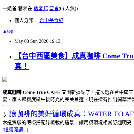
一姐爸 發表在
痞客邦
留言
(0)
人氣(
)
個人分類：
台中美食記
▲top
May
03
Sun
2026
19:13
【台中西區美食】成真咖啡 Come T
真！
成真咖啡 Come True CAFE
又開新據點了，這次選在台中廣三
蜜、家人聚餐度過午後時光的完美首選，現在還有推出開幕活
讓咖啡的美好循環成真：WATER TO AF
💧
木造質感的吧檯搭配綠植栽的造景，讓用餐環境相當舒適明亮
(繼續閱讀...)