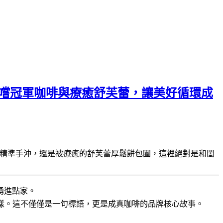
間，品嚐冠軍咖啡與療癒舒芙蕾，讓美好循環成
的精準手沖，還是被療癒的舒芙蕾厚鬆餅包圍，這裡絕對是和閨
湧進點家。
樣。這不僅僅是一句標語，更是成真咖啡的品牌核心故事。