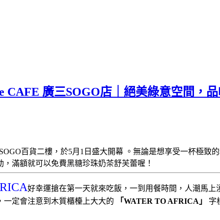
rue CAFE 廣三SOGO店｜絕美綠意空
SOGO百貨二樓，於5月1日盛大開幕 。無論是想享受一杯極致
黑糖珍珠奶茶舒芙蕾喔！
動，滿額就可以免費
RICA
好幸運搶在第一天就來吃飯，一到用餐時間，人潮馬上
，一定會注意到木質櫃檯上大大的
「WATER TO AFRICA」
字