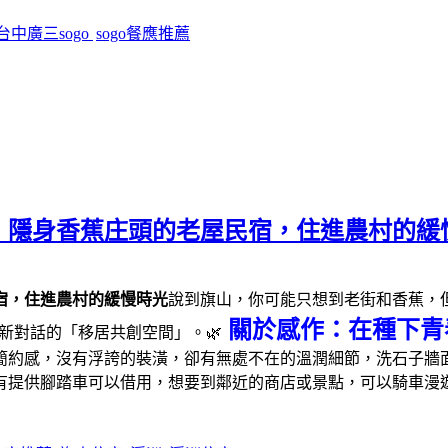
台中廣三sogo
sogo餐應推薦
｜隱身香蕉庄頭的老屋民宿，住進農村的緩
宿，住進農村的緩慢時光
說到旗山，你可能只想到老街和香蕉，但這
關於感作：在種下青
新對話的「移居共創空間」。🌿
簡約感，沒有浮誇的裝潢，卻有無處不在的溫潤細節，洗石子牆面
有提供腳踏車可以借用，想要到鄰近的商店或景點，可以騎車漫