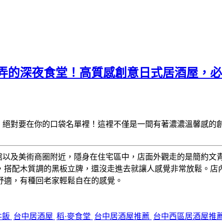
弄的深夜食堂！高質感創意日式居酒屋，必點
】
絕對要在你的口袋名單裡！這裡不僅是一間有著濃濃溫馨感的
館以及美術商圈附近，隱身在住宅區中，店面外觀走的是簡約文
，搭配木質調的黑板立牌，還沒走進去就讓人感覺非常放鬆。店
舒適，有種回老家輕鬆自在的感覺。
丼飯
台中居酒屋
稻·麥食堂
台中居酒屋推薦
台中西區居酒屋推