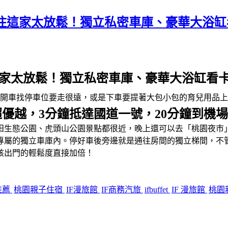
孩住這家太放鬆！獨立私密車庫、豪華大浴
住這家太放鬆！獨立私密車庫、豪華大浴缸看
是開車找停車位要走很遠，或是下車要提著大包小包的育兒用品
優越，3分鐘抵達國道一號，20分鐘到機場
田生態公園、虎頭山公園景點都很近，晚上還可以去「桃園夜市
專屬的獨立車庫內。停好車後旁邊就是通往房間的獨立梯間，不
孩出門的輕鬆度直接加倍！
推薦
桃園親子住宿
IF漫旅館
IF商務汽旅
ifbuffet
IF 漫旅館
桃園