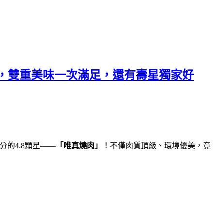
，雙重美味一次滿足，還有壽星獨家好
分的4.8顆星——
「唯真燒肉」
！不僅肉質頂級、環境優美，竟