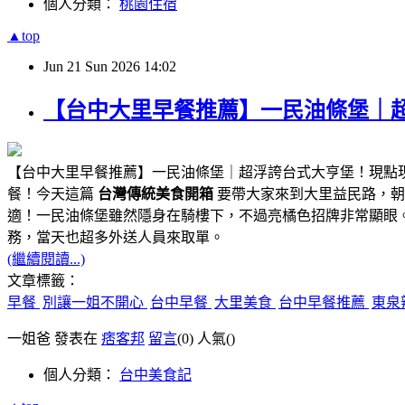
個人分類：
桃園住宿
▲top
Jun
21
Sun
2026
14:02
【台中大里早餐推薦】一民油條堡｜
【台中大里早餐推薦】一民油條堡｜超浮誇台式大亨堡！現點
餐！今天這篇
台灣傳統美食開箱
要帶大家來到大里益民路，朝
適！一民油條堡雖然隱身在騎樓下，不過亮橘色招牌非常顯眼
務，當天也超多外送人員來取單。
(繼續閱讀...)
文章標籤：
早餐
別讓一姐不開心
台中早餐
大里美食
台中早餐推薦
東泉
一姐爸 發表在
痞客邦
留言
(0)
人氣(
)
個人分類：
台中美食記