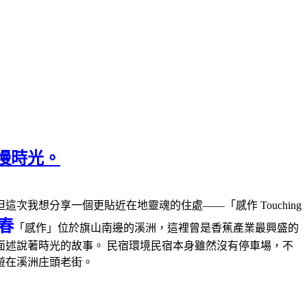
慢時光。
次我想分享一個更貼近在地靈魂的住處——「感作 Touching
春
「感作」位於旗山南邊的溪洲，這裡曾是香蕉產業最興盛的
述說著時光的故事。 民宿環境民宿本身雖然沒有停車場，不
遊在溪洲庄頭老街。