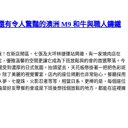
有令人驚豔的澳洲 M9 和牛與職人鑄鐵
烤盤！在新店鬧區、七張及大坪林捷運站周邊，有一家燒肉店在
究，優雅溫馨的空間更讓它成為下班放鬆與約會的首選聚落。今
感受到濃厚的日式氛圍。抬頭望去，天花板懸掛著一把把色彩斑
。除了美麗的視覺饗宴，店內的座位規劃也非常貼心。餐廳採用
Ａ夢、七龍珠、火影忍者等等，相當日系。更棒的是，每個座位
論是好友聚餐約會或是下班後想找個放鬆的地方，都能在這裡擁