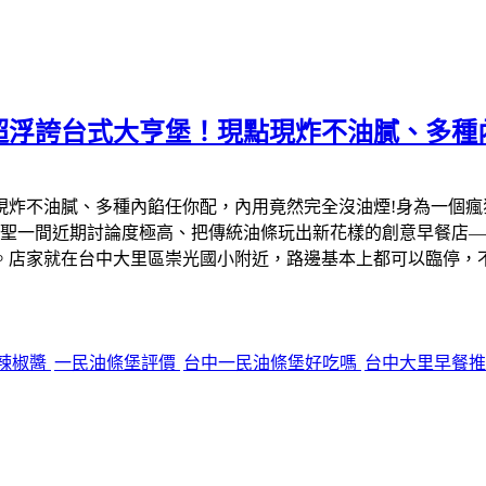
超浮誇台式大亨堡！現點現炸不油膩、多種
現炸不油膩、多種內餡任你配，內用竟然完全沒油煙!身為一個
聖一間近期討論度極高、把傳統油條玩出新花樣的創意早餐店—
。店家就在台中大里區崇光國小附近，路邊基本上都可以臨停，
辣椒醬
一民油條堡評價
台中一民油條堡好吃嗎
台中大里早餐