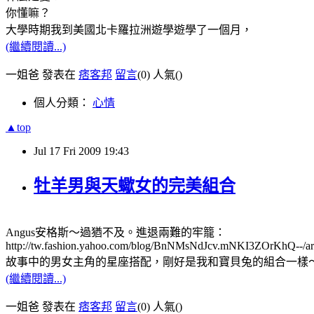
你懂嘛？
大學時期我到美國北卡羅拉洲遊學遊學了一個月，
(繼續閱讀...)
一姐爸 發表在
痞客邦
留言
(0)
人氣(
)
個人分類：
心情
▲top
Jul
17
Fri
2009
19:43
牡羊男與天蠍女的完美組合
Angus安格斯～過猶不及。進退兩難的牢籠：
http://tw.fashion.yahoo.com/blog/BnNMsNdJcv.mNKI3ZOrKhQ--/ar
故事中的男女主角的星座搭配，剛好是我和寶貝兔的組合一樣
(繼續閱讀...)
一姐爸 發表在
痞客邦
留言
(0)
人氣(
)