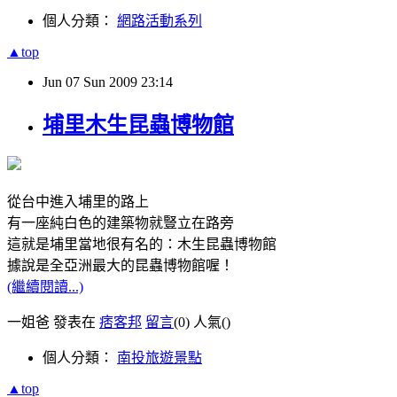
個人分類：
網路活動系列
▲top
Jun
07
Sun
2009
23:14
埔里木生昆蟲博物館
從台中進入埔里的路上
有一座純白色的建築物就豎立在路旁
這就是埔里當地很有名的：木生昆蟲博物館
據說是全亞洲最大的昆蟲博物館喔！
(繼續閱讀...)
一姐爸 發表在
痞客邦
留言
(0)
人氣(
)
個人分類：
南投旅遊景點
▲top