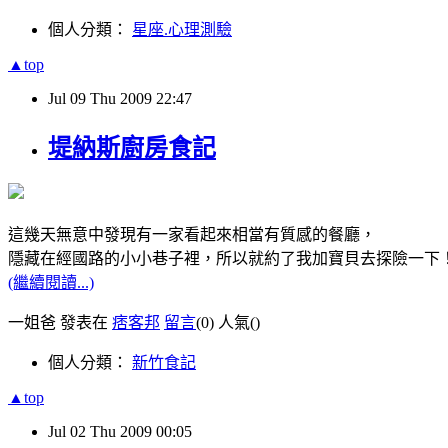
個人分類：
星座.心理測驗
▲top
Jul
09
Thu
2009
22:47
堤納斯廚房食記
這幾天無意中發現有一家看起來相當有質感的餐廳，
隱藏在經國路的小小巷子裡，所以就約了我加寶貝去探險一下
(繼續閱讀...)
一姐爸 發表在
痞客邦
留言
(0)
人氣(
)
個人分類：
新竹食記
▲top
Jul
02
Thu
2009
00:05