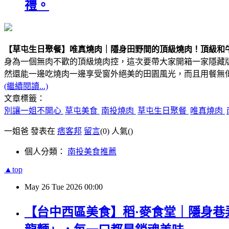
禮。
【草屯生日聚餐】唯真燒肉｜隱身田野間的頂級燒肉！頂級和
身為一個無肉不歡的頂級燒肉控，這次要帶大家開箱一家隱藏版的實
然還能一邊吃燒肉一邊享受窗外絕美的田園風光，而且用餐無
(繼續閱讀...)
文章標籤：
別讓一姐不開心
草屯美食
南投燒肉
草屯生日聚餐
唯真燒肉
一姐爸 發表在
痞客邦
留言
(0)
人氣(
)
個人分類：
南投美食推薦
▲top
May
26
Tue
2026
00:00
【台中西區美食】稻·麥食堂｜隱身巷