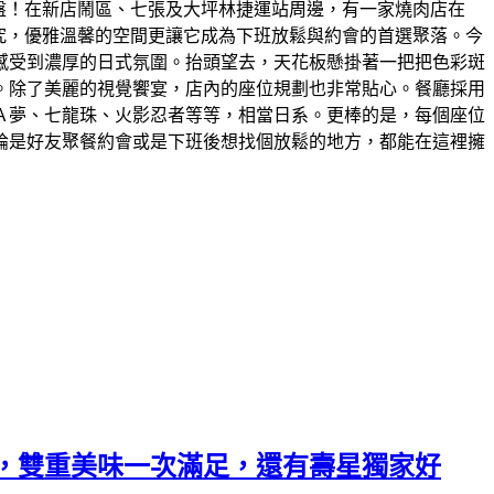
烤盤！在新店鬧區、七張及大坪林捷運站周邊，有一家燒肉店在
究，優雅溫馨的空間更讓它成為下班放鬆與約會的首選聚落。今
感受到濃厚的日式氛圍。抬頭望去，天花板懸掛著一把把色彩斑
。除了美麗的視覺饗宴，店內的座位規劃也非常貼心。餐廳採用
Ａ夢、七龍珠、火影忍者等等，相當日系。更棒的是，每個座位
論是好友聚餐約會或是下班後想找個放鬆的地方，都能在這裡擁
，雙重美味一次滿足，還有壽星獨家好