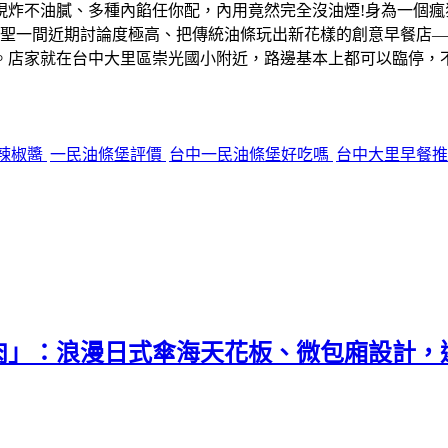
現炸不油膩、多種內餡任你配，內用竟然完全沒油煙!身為一個
聖一間近期討論度極高、把傳統油條玩出新花樣的創意早餐店—
。店家就在台中大里區崇光國小附近，路邊基本上都可以臨停，
辣椒醬
一民油條堡評價
台中一民油條堡好吃嗎
台中大里早餐
」：浪漫日式傘海天花板、微包廂設計，還