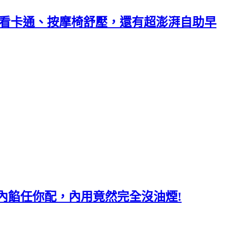
缸看卡通、按摩椅舒壓，還有超澎湃自助早
內餡任你配，內用竟然完全沒油煙!