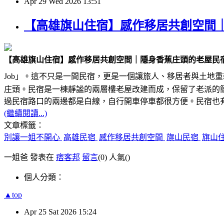
Apr
29
Wed
2026
13:51
【高雄旗山住宿】感作移居共創空間
【高雄旗山住宿】感作移居共創空間｜隱身香蕉庄頭的老屋民
Job」。這不只是一間民宿，更是一個讓旅人、移居者與土地重
庄頭。民宿是一棟靜謐的兩層樓老屋改建而成，保留了老派的
過民宿路口的兩邊都是白線，自行開車停車都很方便。民宿也
(繼續閱讀...)
文章標籤：
別讓一姐不開心
高雄民宿
感作移居共創空間
旗山民宿
旗山
一姐爸 發表在
痞客邦
留言
(0)
人氣(
)
個人分類：
▲top
Apr
25
Sat
2026
15:24