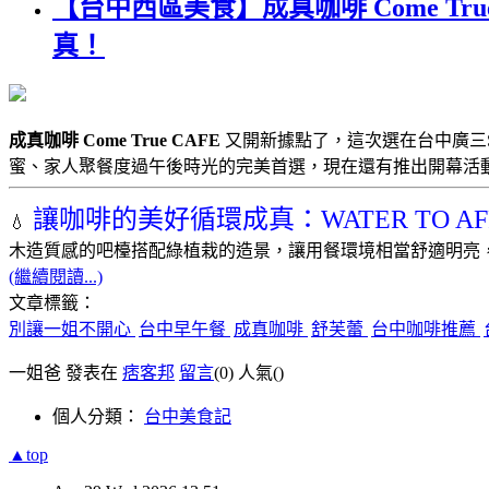
【台中西區美食】成真咖啡 Come T
真！
成真咖啡 Come True CAFE
又開新據點了，這次選在台中廣三
蜜、家人聚餐度過午後時光的完美首選，現在還有推出開幕活
讓咖啡的美好循環成真：WATER TO AF
💧
木造質感的吧檯搭配綠植栽的造景，讓用餐環境相當舒適明亮
(繼續閱讀...)
文章標籤：
別讓一姐不開心
台中早午餐
成真咖啡
舒芙蕾
台中咖啡推薦
一姐爸 發表在
痞客邦
留言
(0)
人氣(
)
個人分類：
台中美食記
▲top