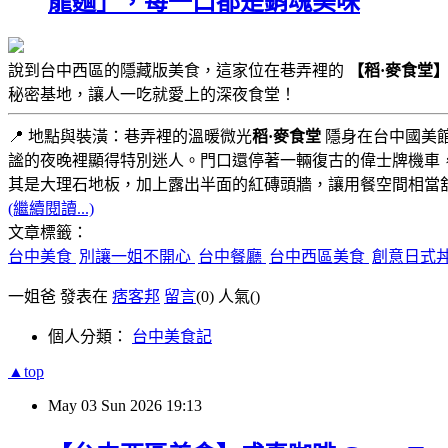
龍麵」，每一口都是銷魂美味
說到台中西區的隱藏版美食，這家位在巷弄裡的
【稻·麥食堂
秘密基地，讓人一吃就愛上的深夜食堂！
📍 地點與裝潢：巷弄裡的溫暖微光
稻·麥食堂
隱身在台中國美
謐的夜晚裡顯得特別迷人。門口還停著一輛復古的偉士牌機車
其是大理石地板，加上露出半面的紅磚頭牆，讓用餐空間相當
(繼續閱讀...)
文章標籤：
台中美食
別讓一姐不開心
台中餐廳
台中西區美食
創意日式
一姐爸 發表在
痞客邦
留言
(0)
人氣(
)
個人分類：
台中美食記
▲top
May
03
Sun
2026
19:13