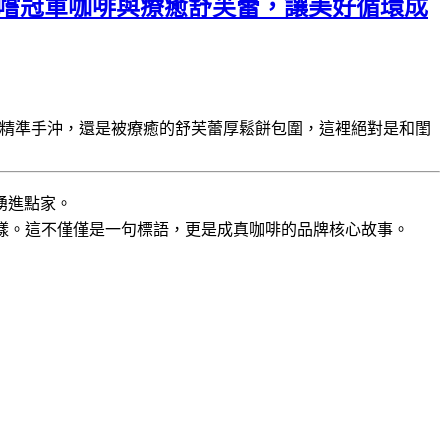
間，品嚐冠軍咖啡與療癒舒芙蕾，讓美好循環成
的精準手沖，還是被療癒的舒芙蕾厚鬆餅包圍，這裡絕對是和閨
湧進點家。
樣。這不僅僅是一句標語，更是成真咖啡的品牌核心故事。