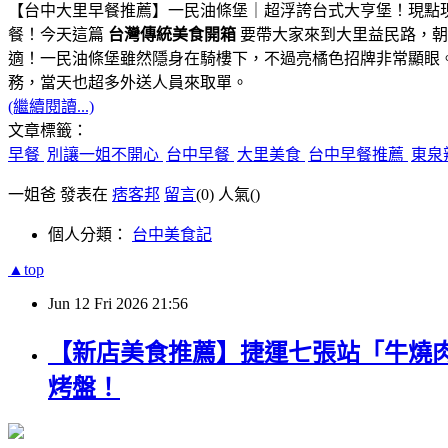
【台中大里早餐推薦】一民油條堡｜超浮誇台式大亨堡！現點
餐！今天這篇
台灣傳統美食開箱
要帶大家來到大里益民路，朝
適！一民油條堡雖然隱身在騎樓下，不過亮橘色招牌非常顯眼
務，當天也超多外送人員來取單。
(繼續閱讀...)
文章標籤：
早餐
別讓一姐不開心
台中早餐
大里美食
台中早餐推薦
東泉
一姐爸 發表在
痞客邦
留言
(0)
人氣(
)
個人分類：
台中美食記
▲top
Jun
12
Fri
2026
21:56
【新店美食推薦】捷運七張站「牛燒肉
烤盤！