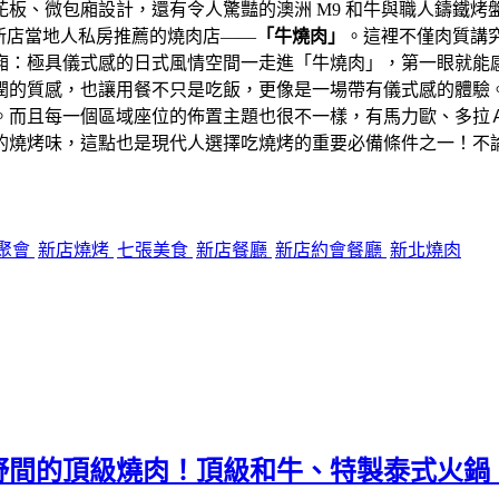
花板、微包廂設計，還有令人驚豔的澳洲 M9 和牛與職人鑄鐵
怪是新店當地人私房推薦的燒肉店——
「牛燒肉」
。這裡不僅肉質講
廂：極具儀式感的日式風情空間一走進「牛燒肉」，第一眼就能
潤的質感，也讓用餐不只是吃飯，更像是一場帶有儀式感的體驗
。而且每一個區域座位的佈置主題也很不一樣，有馬力歐、多拉
的燒烤味，這點也是現代人選擇吃燒烤的重要必備條件之一！不
聚會
新店燒烤
七張美食
新店餐廳
新店約會餐廳
新北燒肉
野間的頂級燒肉！頂級和牛、特製泰式火鍋