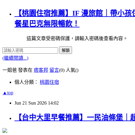
【桃園住宿推薦】IF 漫旅館｜帶小
餐星巴克無限暢飲！
這篇文章受密碼保護，請輸入密碼後查看內容。
解鎖
(繼續閱讀...)
一姐爸 發表在
痞客邦
留言
(0)
人氣(
)
個人分類：
桃園住宿
▲top
Jun
21
Sun
2026
14:02
【台中大里早餐推薦】一民油條堡｜