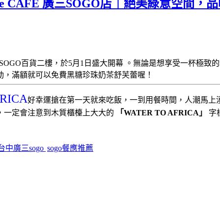
rue CAFE 廣三SOGO店｜絕美綠意空
SOGO百貨二樓，於5月1日盛大開幕 。無論是想享受一杯極致
黑糖珍珠奶茶舒芙蕾喔！
動，滿額就可以免費
RICA
好幸運搶在第一天就來吃飯，一到用餐時間，人潮馬上
，一定會注意到木質櫃檯上大大的
「WATER TO AFRICA」
字
台中廣三sogo
sogo餐應推薦