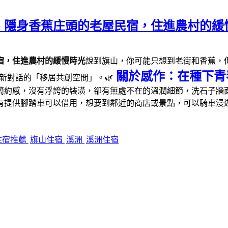
｜隱身香蕉庄頭的老屋民宿，住進農村的緩
宿，住進農村的緩慢時光
說到旗山，你可能只想到老街和香蕉，但這
關於感作：在種下青
新對話的「移居共創空間」。🌿
簡約感，沒有浮誇的裝潢，卻有無處不在的溫潤細節，洗石子牆面
有提供腳踏車可以借用，想要到鄰近的商店或景點，可以騎車漫
住宿推薦
旗山住宿
溪洲
溪洲住宿