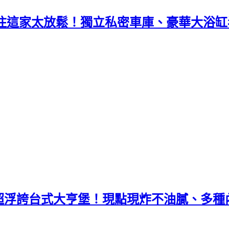
孩住這家太放鬆！獨立私密車庫、豪華大浴
超浮誇台式大亨堡！現點現炸不油膩、多種