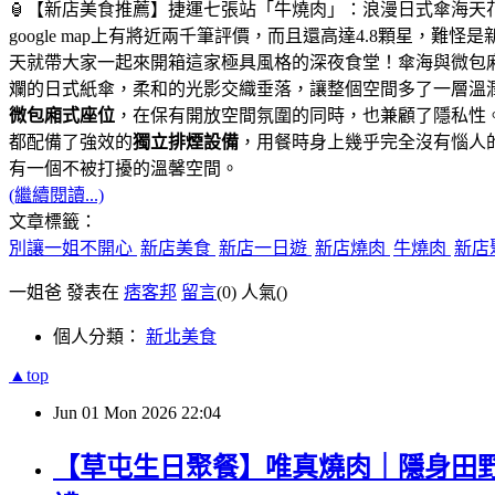
🏮【新店美食推薦】捷運七張站「牛燒肉」：浪漫日式傘海天
google map上有將近兩千筆評價，而且還高達4.8顆星，難
天就帶大家一起來開箱這家極具風格的深夜食堂！傘海與微包
斕的日式紙傘，柔和的光影交織垂落，讓整個空間多了一層溫
微包廂式座位
，在保有開放空間氛圍的同時，也兼顧了隱私性
都配備了強效的
獨立排煙設備
，用餐時身上幾乎完全沒有惱人
有一個不被打擾的溫馨空間。
(繼續閱讀...)
文章標籤：
別讓一姐不開心
新店美食
新店一日遊
新店燒肉
牛燒肉
新店
一姐爸 發表在
痞客邦
留言
(0)
人氣(
)
個人分類：
新北美食
▲top
Jun
01
Mon
2026
22:04
【草屯生日聚餐】唯真燒肉｜隱身田