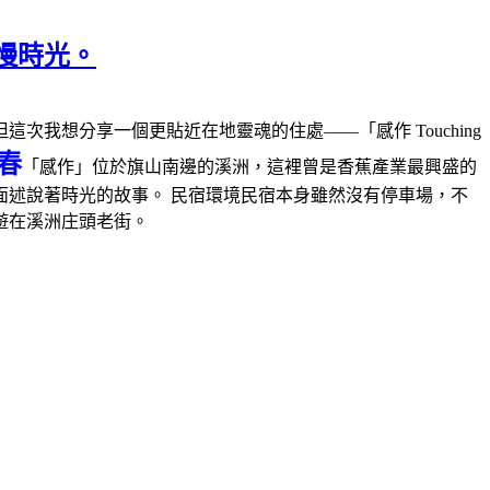
慢時光。
次我想分享一個更貼近在地靈魂的住處——「感作 Touching
春
「感作」位於旗山南邊的溪洲，這裡曾是香蕉產業最興盛的
述說著時光的故事。 民宿環境民宿本身雖然沒有停車場，不
遊在溪洲庄頭老街。