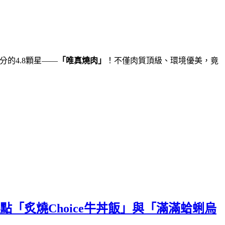
分的4.8顆星——
「唯真燒肉」
！不僅肉質頂級、環境優美，竟
「炙燒Choice牛丼飯」與「滿滿蛤蜊烏