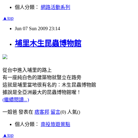
個人分類：
網路活動系列
▲top
Jun
07
Sun
2009
23:14
埔里木生昆蟲博物館
從台中進入埔里的路上
有一座純白色的建築物就豎立在路旁
這就是埔里當地很有名的：木生昆蟲博物館
據說是全亞洲最大的昆蟲博物館喔！
(繼續閱讀...)
一姐爸 發表在
痞客邦
留言
(0)
人氣(
)
個人分類：
南投旅遊景點
▲top