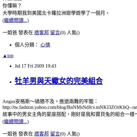
你懂嘛？
大學時期我到美國北卡羅拉洲遊學遊學了一個月，
(繼續閱讀...)
一姐爸 發表在
痞客邦
留言
(0)
人氣(
)
個人分類：
心情
▲top
Jul
17
Fri
2009
19:43
牡羊男與天蠍女的完美組合
Angus安格斯～過猶不及。進退兩難的牢籠：
http://tw.fashion.yahoo.com/blog/BnNMsNdJcv.mNKI3ZOrKhQ--/ar
故事中的男女主角的星座搭配，剛好是我和寶貝兔的組合一樣
(繼續閱讀...)
一姐爸 發表在
痞客邦
留言
(0)
人氣(
)