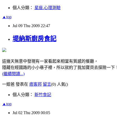
個人分類：
星座.心理測驗
▲top
Jul
09
Thu
2009
22:47
堤納斯廚房食記
這幾天無意中發現有一家看起來相當有質感的餐廳，
隱藏在經國路的小小巷子裡，所以就約了我加寶貝去探險一下
(繼續閱讀...)
一姐爸 發表在
痞客邦
留言
(0)
人氣(
)
個人分類：
新竹食記
▲top
Jul
02
Thu
2009
00:05