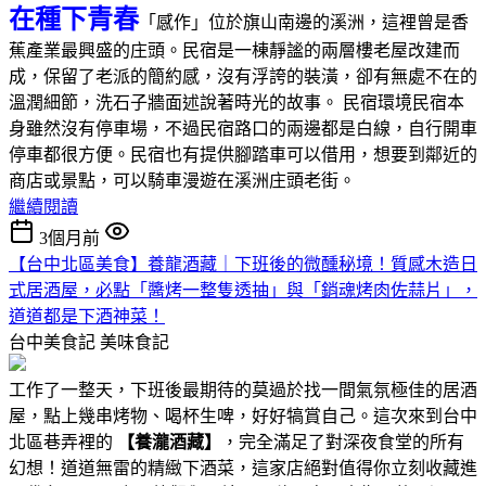
在種下青春
「感作」位於旗山南邊的溪洲，這裡曾是香
蕉產業最興盛的庄頭。民宿是一棟靜謐的兩層樓老屋改建而
成，保留了老派的簡約感，沒有浮誇的裝潢，卻有無處不在的
溫潤細節，洗石子牆面述說著時光的故事。 民宿環境民宿本
身雖然沒有停車場，不過民宿路口的兩邊都是白線，自行開車
停車都很方便。民宿也有提供腳踏車可以借用，想要到鄰近的
商店或景點，可以騎車漫遊在溪洲庄頭老街。
繼續閱讀
3個月前
【台中北區美食】養龍酒藏｜下班後的微醺秘境！質感木造日
式居酒屋，必點「醬烤一整隻透抽」與「銷魂烤肉佐蒜片」，
道道都是下酒神菜！
台中美食記
美味食記
工作了一整天，下班後最期待的莫過於找一間氣氛極佳的居酒
屋，點上幾串烤物、喝杯生啤，好好犒賞自己。這次來到台中
北區巷弄裡的
【養瀧酒藏】
，完全滿足了對深夜食堂的所有
幻想！道道無雷的精緻下酒菜，這家店絕對值得你立刻收藏進