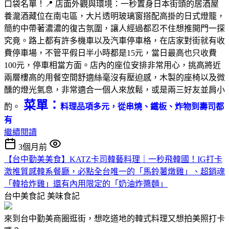
口袋名單！📍 店面外觀與環境：一秒置身日本街頭的居酒屋
養瀧酒藏位在南屯區，大片透明玻璃窗搭配高掛的日式燈籠，
簡約中帶著濃濃的復古氛圍，讓人經過都忍不住想推開門一探
究竟。路上都有許多機車以及汽車停車格，在店家對街就有收
費停車場，不管平假日半小時都是15元，當日最高也只收費
100元，停車相當方面。店內的座位安排非常用心，挑高將近
兩層樓高的用餐空間舒適絲毫沒有壓迫感，木製的座椅以及微
醺的燈光氣息，非常適合一個人來放鬆，或是兩三好友並肩小
菜單：
酌。
料理品項多元，從串燒、鐵板、炸物到壽司都
有
繼續閱讀
3個月前
【台中勤美美食】KATZ卡司韓藝料理｜一秒飛韓國！IG打卡
激推質感韓系餐廳，必點全台唯一的「馬鈴薯燉雞」、超銷魂
「韓拾炸雞」還有內用限定的「奶油炸醬麵」
台中美食記
美味食記
來到台中勤美商圈逛街，想吃道地的韓式料理又想拍美照打卡