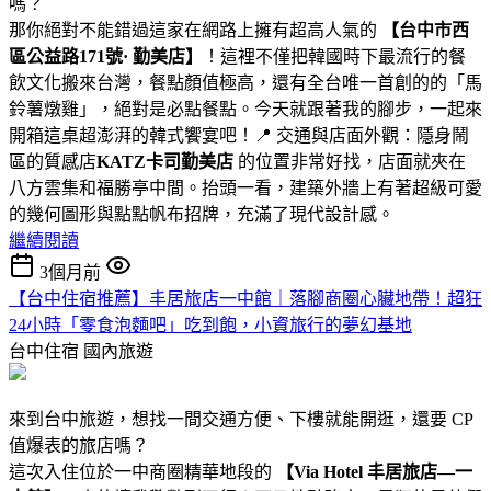
嗎？
那你絕對不能錯過這家在網路上擁有超高人氣的
【
台中市西
區公益路171號· 勤美店】
！這裡不僅把韓國時下最流行的餐
飲文化搬來台灣，餐點顏值極高，還有全台唯一首創的的「馬
鈴薯燉雞」，絕對是必點餐點。今天就跟著我的腳步，一起來
開箱這桌超澎湃的韓式饗宴吧！📍 交通與店面外觀：隱身鬧
區的質感店
KATZ卡司勤美店
的位置非常好找，店面就夾在
八方雲集和福勝亭中間。抬頭一看，建築外牆上有著超級可愛
的幾何圖形與點點帆布招牌，充滿了現代設計感。
繼續閱讀
3個月前
【台中住宿推薦】丰居旅店一中館｜落腳商圈心臟地帶！超狂
24小時「零食泡麵吧」吃到飽，小資旅行的夢幻基地
台中住宿
國內旅遊
來到台中旅遊，想找一間交通方便、下樓就能開逛，還要 CP
值爆表的旅店嗎？
這次入住位於一中商圈精華地段的
【Via Hotel 丰居旅店—一