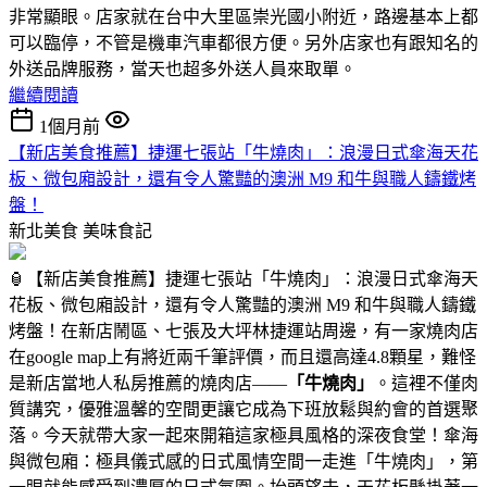
非常顯眼。店家就在台中大里區崇光國小附近，路邊基本上都
可以臨停，不管是機車汽車都很方便。另外店家也有跟知名的
外送品牌服務，當天也超多外送人員來取單。
繼續閱讀
1個月前
【新店美食推薦】捷運七張站「牛燒肉」：浪漫日式傘海天花
板、微包廂設計，還有令人驚豔的澳洲 M9 和牛與職人鑄鐵烤
盤！
新北美食
美味食記
🏮【新店美食推薦】捷運七張站「牛燒肉」：浪漫日式傘海天
花板、微包廂設計，還有令人驚豔的澳洲 M9 和牛與職人鑄鐵
烤盤！在新店鬧區、七張及大坪林捷運站周邊，有一家燒肉店
在google map上有將近兩千筆評價，而且還高達4.8顆星，難怪
是新店當地人私房推薦的燒肉店——
「牛燒肉」
。這裡不僅肉
質講究，優雅溫馨的空間更讓它成為下班放鬆與約會的首選聚
落。今天就帶大家一起來開箱這家極具風格的深夜食堂！傘海
與微包廂：極具儀式感的日式風情空間一走進「牛燒肉」，第