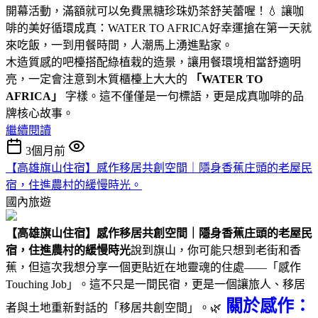
開幕活動，滿額就可以免費黑糖珍珠奶茶舒芙蕾喔！💧 讓咖
啡的美好循環成真：WATER TO AFRICA好幸運搶在第一天就
來吃飯，一到用餐時間，人潮馬上湧進點家。
木造質感的吧檯搭配綠植栽的造景，讓用餐環境相當舒適明
亮，一定會注意到木質櫃檯上大大的
「WATER TO
AFRICA」
字樣。這不僅僅是一句標語，更是成真咖啡的品
牌核心故事。
繼續閱讀
3個月前
【高雄旗山住宿】感作移居共創空間｜隱身香蕉庄頭的老屋民
宿，住進農村的緩慢時光。
國內旅遊
【高雄旗山住宿】感作移居共創空間｜隱身香蕉庄頭的老屋民
宿，住進農村的緩慢時光
說到旗山，你可能只想到老街和香
蕉，但這次我想分享一個更貼近在地靈魂的住處——「感作
Touching Job」。這不只是一間民宿，更是一個讓旅人、移居
關於感作：
者與土地重新對話的「移居共創空間」。🌿