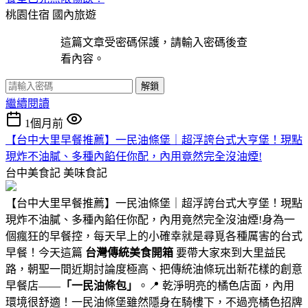
桃園住宿
國內旅遊
這篇文章受密碼保護，請輸入密碼後查
看內容。
解鎖
繼續閱讀
1個月前
【台中大里早餐推薦】一民油條堡｜超浮誇台式大亨堡！現點
現炸不油膩、多種內餡任你配，內用竟然完全沒油煙!
台中美食記
美味食記
【台中大里早餐推薦】一民油條堡｜超浮誇台式大亨堡！現點
現炸不油膩、多種內餡任你配，內用竟然完全沒油煙!身為一
個瘋狂的早餐控，每天早上的小確幸就是尋覓各種厲害的台式
早餐！今天這篇
台灣傳統美食開箱
要帶大家來到大里益民
路，朝聖一間近期討論度極高、把傳統油條玩出新花樣的創意
早餐店——
「一民油條包」
。📍 乾淨明亮的橘色店面，內用
環境很舒適！一民油條堡雖然隱身在騎樓下，不過亮橘色招牌