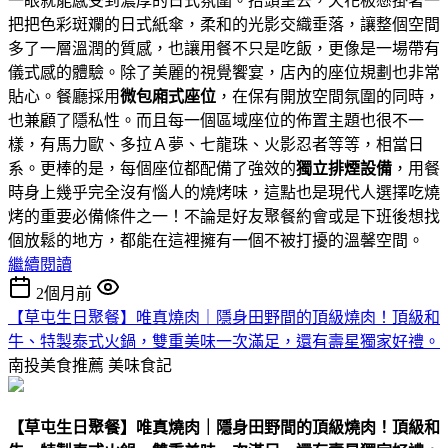
一眼就能感受到濃厚的日式氛圍。抬頭望去，天花板懸掛著一
把把色彩斑斕的日式紙傘，柔和的光影交織垂落，讓整個空間
多了一層溫潤的質感，也讓用餐不只是吃飯，更像是一場帶有
儀式感的體驗。除了美麗的視覺饗宴，店內的座位規劃也非常
貼心。餐廳採用
微包廂式座位
，在保有開放空間氛圍的同時，
也兼顧了隱私性。而且每一個區域座位的佈置主題也很不一
樣，有馬力歐、多拉Ａ夢、七龍珠、火影忍者等等，相當日
系。更棒的是，每個座位都配備了強效的
獨立排煙設備
，用餐
時身上幾乎完全沒有惱人的燒烤味，這點也是現代人選擇吃燒
烤的重要必備條件之一！不論是好友聚餐約會或是下班後想找
個放鬆的地方，都能在這裡擁有一個不被打擾的溫馨空間。
繼續閱讀
2個月前
【草屯生日聚餐】唯真燒肉｜隱身田野間的頂級燒肉！頂級和
牛、特製泰式火鍋，雙重美味一次滿足，還有壽星獨家好禮。
南投美食推薦
美味食記
【草屯生日聚餐】唯真燒肉｜隱身田野間的頂級燒肉！頂級和