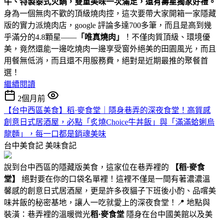
牛、特製泰式火鍋，雙重美味一次滿足，還有壽星獨家好禮。
身為一個無肉不歡的頂級燒肉控，這次要帶大家開箱一家隱藏
版的實力派燒肉店，google 評論多達700多筆，而且是高到幾
乎滿分的4.8顆星——
「唯真燒肉」
！不僅肉質頂級、環境優
美，竟然還能一邊吃燒肉一邊享受窗外絕美的田園風光，而且
用餐無低消，而且還不用服務費，絕對是近期最推的聚餐首
選！
繼續閱讀
2個月前
【台中西區美食】稻·麥食堂｜隱身巷弄的深夜食堂！高質感
創意日式居酒屋，必點「炙燒Choice牛丼飯」與「滿滿蛤蜊烏
龍麵」，每一口都是銷魂美味
台中美食記
美味食記
說到台中西區的隱藏版美食，這家位在巷弄裡的
【稻·麥食
堂】
絕對要在你的口袋名單裡！這裡不僅是一間有著濃濃溫
馨感的創意日式居酒屋，更是許多夜貓子下班後小酌、品嚐美
味丼飯的秘密基地，讓人一吃就愛上的深夜食堂！📍 地點與
裝潢：巷弄裡的溫暖微光
稻·麥食堂
隱身在台中國美館以及美