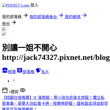
登入
我的部落格
我的部落格後台
我的帳號
登出
別讓一姐不開心
http://jack74327.pixnet.net/blog
相簿
部落格
名片
1週前
【桃園住宿推薦】IF 漫旅館｜帶小孩住這家太放鬆！獨立私
密車庫、豪華大浴缸看卡通、按摩椅舒壓，還有超澎湃自助早
餐星巴克無限暢飲！