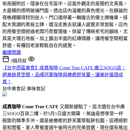
術商圈附近，隱身在住宅區中，店面外觀走的是簡約文青風。
大面積的透明玻璃門面，透出店內溫暖的黃色燈光，在靜謐的
夜晚裡顯得特別迷人。門口還停著一輛復古的偉士牌機車，搭
配木質調的黑板立牌，還沒走進去就讓人感覺非常放鬆。店內
的用餐空間經過老闆巧思整理後，保留了傳統老宅的韻味，尤
其是大理石地板，加上露出半面的紅磚頭牆，讓用餐空間相當
舒適，有種回老家輕鬆自在的感覺。
繼續閱讀
3個月前
【台中西區美食】成真咖啡 Come True CAFE 廣三SOGO店｜
絕美綠意空間，品嚐冠軍咖啡與療癒舒芙蕾，讓美好循環成
真！
台中美食記
美味食記
成真咖啡 Come True CAFE
又開新據點了，這次選在台中廣
三SOGO百貨二樓，於5月1日盛大開幕 。無論是想享受一杯
極致的精準手沖，還是被療癒的舒芙蕾厚鬆餅包圍，這裡絕對
是和閨蜜、家人聚餐度過午後時光的完美首選，現在還有推出