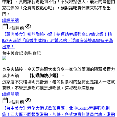
中館】
，真的讓我驚艷到不行！不只地點強大，最狂的是他們
家提供的「免費宵夜點心吧」，絕對讓吃貨們進來就不想出
門。
繼續閱讀
4個月前
【蘆洲美食】初鼎陶燒小鍋｜捷運站旁超強高CP值火鍋！耗
時3天滷製「麻香牛腱鍋」老饕必點，浮誇海陸雙享鍋蝦子滿
出來！
台中美食記
美味食記
身為火鍋控，今天要來跟大家分享一家位於蘆洲的隱藏版實力
派小火鍋——
【初鼎陶燒小鍋】
。
這家店不只環境明亮舒適，老闆對食材的堅持更是讓人一吃就
驚艷。不管是想吃巧還是想吃飽，這裡都能滿足你！
繼續閱讀
4個月前
【台中美食】港佬大港式飲茶百匯：北屯Costco旁最強吃到
飽！四大區不同類型港點 ，片鴨、各式燒賣無限量供應，港點