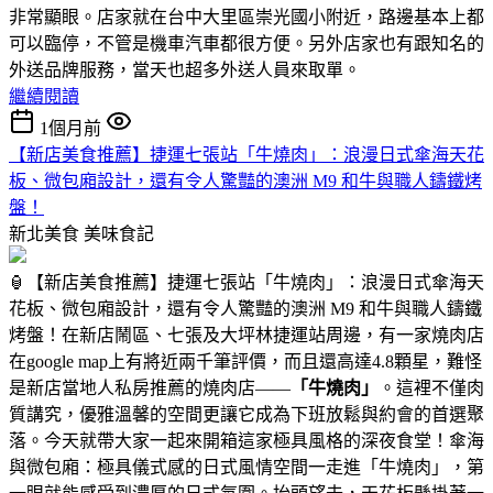
非常顯眼。店家就在台中大里區崇光國小附近，路邊基本上都
可以臨停，不管是機車汽車都很方便。另外店家也有跟知名的
外送品牌服務，當天也超多外送人員來取單。
繼續閱讀
1個月前
【新店美食推薦】捷運七張站「牛燒肉」：浪漫日式傘海天花
板、微包廂設計，還有令人驚豔的澳洲 M9 和牛與職人鑄鐵烤
盤！
新北美食
美味食記
🏮【新店美食推薦】捷運七張站「牛燒肉」：浪漫日式傘海天
花板、微包廂設計，還有令人驚豔的澳洲 M9 和牛與職人鑄鐵
烤盤！在新店鬧區、七張及大坪林捷運站周邊，有一家燒肉店
在google map上有將近兩千筆評價，而且還高達4.8顆星，難怪
是新店當地人私房推薦的燒肉店——
「牛燒肉」
。這裡不僅肉
質講究，優雅溫馨的空間更讓它成為下班放鬆與約會的首選聚
落。今天就帶大家一起來開箱這家極具風格的深夜食堂！傘海
與微包廂：極具儀式感的日式風情空間一走進「牛燒肉」，第