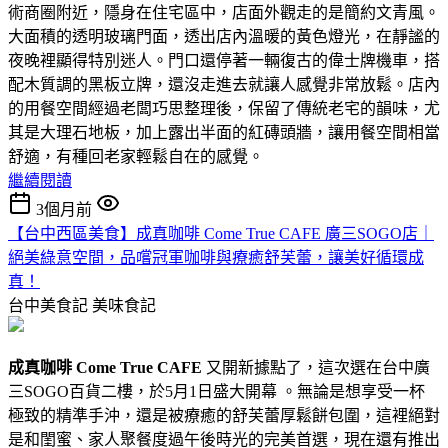
術商圈附近，隱身在住宅區中，店面外觀走的是簡約文青風。
大面積的透明玻璃門面，透出店內溫暖的黃色燈光，在靜謐的
夜晚裡顯得特別迷人。門口還停著一輛復古的偉士牌機車，搭
配木質調的黑板立牌，還沒走進去就讓人感覺非常放鬆。店內
的用餐空間經過老闆巧思整理後，保留了傳統老宅的韻味，尤
其是大理石地板，加上露出半面的紅磚頭牆，讓用餐空間相當
舒適，有種回老家輕鬆自在的感覺。
繼續閱讀
3個月前
【台中西區美食】成真咖啡 Come True CAFE 廣三SOGO店｜
絕美綠意空間，品嚐冠軍咖啡與療癒舒芙蕾，讓美好循環成
真！
台中美食記
美味食記
成真咖啡 Come True CAFE
又開新據點了，這次選在台中廣
三SOGO百貨二樓，於5月1日盛大開幕 。無論是想享受一杯
極致的精準手沖，還是被療癒的舒芙蕾厚鬆餅包圍，這裡絕對
是和閨蜜、家人聚餐度過午後時光的完美首選，現在還有推出