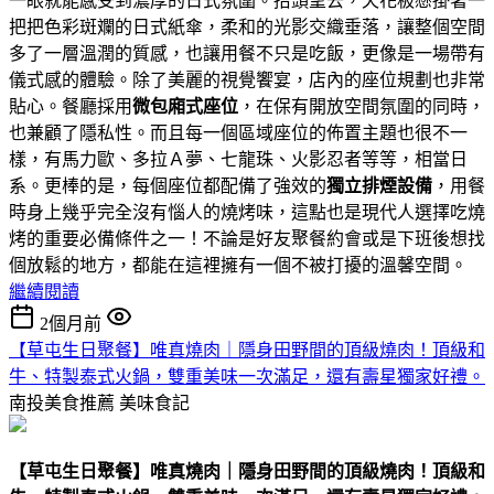
一眼就能感受到濃厚的日式氛圍。抬頭望去，天花板懸掛著一
把把色彩斑斕的日式紙傘，柔和的光影交織垂落，讓整個空間
多了一層溫潤的質感，也讓用餐不只是吃飯，更像是一場帶有
儀式感的體驗。除了美麗的視覺饗宴，店內的座位規劃也非常
貼心。餐廳採用
微包廂式座位
，在保有開放空間氛圍的同時，
也兼顧了隱私性。而且每一個區域座位的佈置主題也很不一
樣，有馬力歐、多拉Ａ夢、七龍珠、火影忍者等等，相當日
系。更棒的是，每個座位都配備了強效的
獨立排煙設備
，用餐
時身上幾乎完全沒有惱人的燒烤味，這點也是現代人選擇吃燒
烤的重要必備條件之一！不論是好友聚餐約會或是下班後想找
個放鬆的地方，都能在這裡擁有一個不被打擾的溫馨空間。
繼續閱讀
2個月前
【草屯生日聚餐】唯真燒肉｜隱身田野間的頂級燒肉！頂級和
牛、特製泰式火鍋，雙重美味一次滿足，還有壽星獨家好禮。
南投美食推薦
美味食記
【草屯生日聚餐】唯真燒肉｜隱身田野間的頂級燒肉！頂級和