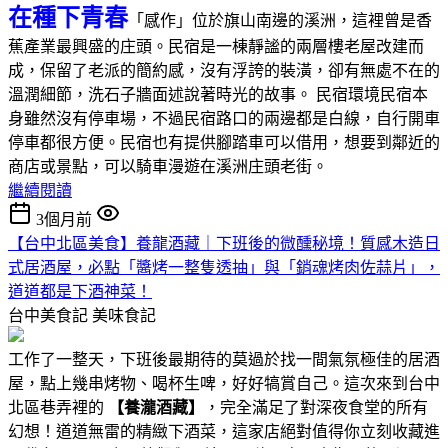
在種下青春
「感作」位於旗山南邊的溪洲，這裡曾是香
蕉產業最興盛的庄頭。民宿是一棟靜謐的兩層樓老屋改建而
成，保留了老派的簡約感，沒有浮誇的裝潢，卻有無處不在的
溫潤細節，洗石子牆面述說著時光的故事。 民宿環境民宿本
身雖然沒有停車場，不過民宿路口的兩邊都是白線，自行開車
停車都很方便。民宿也有提供腳踏車可以借用，想要到鄰近的
商店或景點，可以騎車漫遊在溪洲庄頭老街。
繼續閱讀
3個月前
【台中北區美食】養龍酒藏｜下班後的微醺秘境！質感木造日
式居酒屋，必點「醬烤一整隻透抽」與「銷魂烤肉佐蒜片」，
道道都是下酒神菜！
台中美食記
美味食記
工作了一整天，下班後最期待的莫過於找一間氣氛極佳的居酒
屋，點上幾串烤物、喝杯生啤，好好犒賞自己。這次來到台中
北區巷弄裡的
【養瀧酒藏】
，完全滿足了對深夜食堂的所有
幻想！道道無雷的精緻下酒菜，這家店絕對值得你立刻收藏進