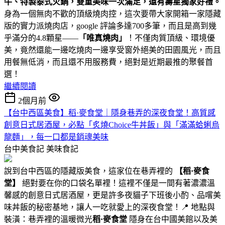
牛、特製泰式火鍋，雙重美味一次滿足，還有壽星獨家好禮。
身為一個無肉不歡的頂級燒肉控，這次要帶大家開箱一家隱藏
版的實力派燒肉店，google 評論多達700多筆，而且是高到幾
乎滿分的4.8顆星——
「唯真燒肉」
！不僅肉質頂級、環境優
美，竟然還能一邊吃燒肉一邊享受窗外絕美的田園風光，而且
用餐無低消，而且還不用服務費，絕對是近期最推的聚餐首
選！
繼續閱讀
2個月前
【台中西區美食】稻·麥食堂｜隱身巷弄的深夜食堂！高質感
創意日式居酒屋，必點「炙燒Choice牛丼飯」與「滿滿蛤蜊烏
龍麵」，每一口都是銷魂美味
台中美食記
美味食記
說到台中西區的隱藏版美食，這家位在巷弄裡的
【稻·麥食
堂】
絕對要在你的口袋名單裡！這裡不僅是一間有著濃濃溫
馨感的創意日式居酒屋，更是許多夜貓子下班後小酌、品嚐美
味丼飯的秘密基地，讓人一吃就愛上的深夜食堂！📍 地點與
裝潢：巷弄裡的溫暖微光
稻·麥食堂
隱身在台中國美館以及美