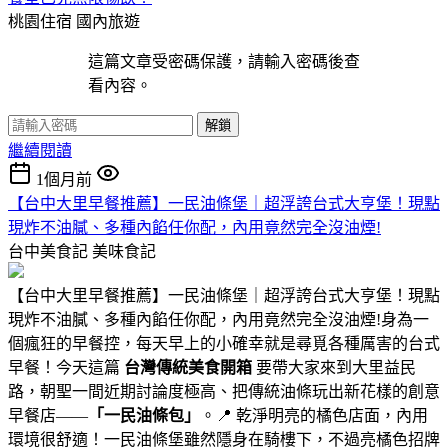
桃園住宿
國內旅遊
這篇文章受密碼保護，請輸入密碼後查
看內容。
解鎖
繼續閱讀
1個月前
【台中大里早餐推薦】一民油條堡｜超浮誇台式大亨堡！現點
現炸不油膩、多種內餡任你配，內用竟然完全沒油煙!
台中美食記
美味食記
【台中大里早餐推薦】一民油條堡｜超浮誇台式大亨堡！現點
現炸不油膩、多種內餡任你配，內用竟然完全沒油煙!身為一
個瘋狂的早餐控，每天早上的小確幸就是尋覓各種厲害的台式
早餐！今天這篇
台灣傳統美食開箱
要帶大家來到大里益民
路，朝聖一間近期討論度極高、把傳統油條玩出新花樣的創意
早餐店——
「一民油條包」
。📍 乾淨明亮的橘色店面，內用
環境很舒適！一民油條堡雖然隱身在騎樓下，不過亮橘色招牌