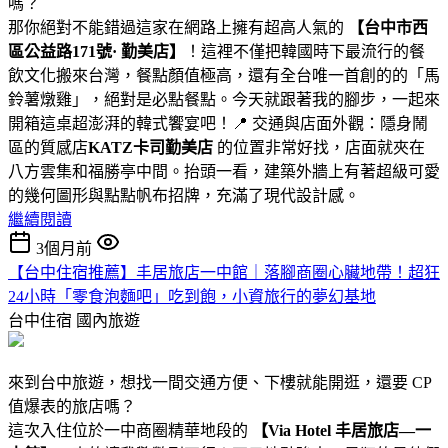
嗎？
那你絕對不能錯過這家在網路上擁有超高人氣的
【
台中市西
區公益路171號· 勤美店】
！這裡不僅把韓國時下最流行的餐
飲文化搬來台灣，餐點顏值極高，還有全台唯一首創的的「馬
鈴薯燉雞」，絕對是必點餐點。今天就跟著我的腳步，一起來
開箱這桌超澎湃的韓式饗宴吧！📍 交通與店面外觀：隱身鬧
區的質感店
KATZ卡司勤美店
的位置非常好找，店面就夾在
八方雲集和福勝亭中間。抬頭一看，建築外牆上有著超級可愛
的幾何圖形與點點帆布招牌，充滿了現代設計感。
繼續閱讀
3個月前
【台中住宿推薦】丰居旅店一中館｜落腳商圈心臟地帶！超狂
24小時「零食泡麵吧」吃到飽，小資旅行的夢幻基地
台中住宿
國內旅遊
來到台中旅遊，想找一間交通方便、下樓就能開逛，還要 CP
值爆表的旅店嗎？
這次入住位於一中商圈精華地段的
【Via Hotel 丰居旅店—一