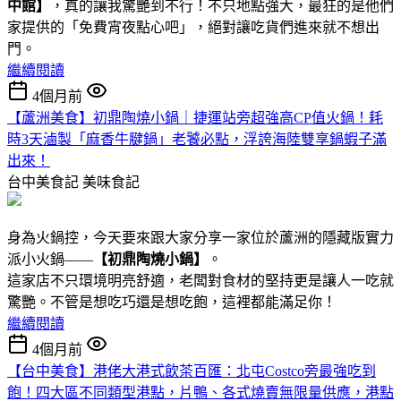
中館】
，真的讓我驚艷到不行！不只地點強大，最狂的是他們
家提供的「免費宵夜點心吧」，絕對讓吃貨們進來就不想出
門。
繼續閱讀
4個月前
【蘆洲美食】初鼎陶燒小鍋｜捷運站旁超強高CP值火鍋！耗
時3天滷製「麻香牛腱鍋」老饕必點，浮誇海陸雙享鍋蝦子滿
出來！
台中美食記
美味食記
身為火鍋控，今天要來跟大家分享一家位於蘆洲的隱藏版實力
派小火鍋——
【初鼎陶燒小鍋】
。
這家店不只環境明亮舒適，老闆對食材的堅持更是讓人一吃就
驚艷。不管是想吃巧還是想吃飽，這裡都能滿足你！
繼續閱讀
4個月前
【台中美食】港佬大港式飲茶百匯：北屯Costco旁最強吃到
飽！四大區不同類型港點 ，片鴨、各式燒賣無限量供應，港點