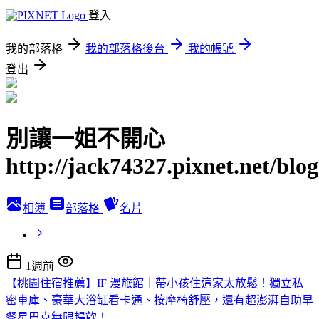
登入
我的部落格
我的部落格後台
我的帳號
登出
別讓一姐不開心
http://jack74327.pixnet.net/blog
相簿
部落格
名片
1週前
【桃園住宿推薦】IF 漫旅館｜帶小孩住這家太放鬆！獨立私
密車庫、豪華大浴缸看卡通、按摩椅舒壓，還有超澎湃自助早
餐星巴克無限暢飲！