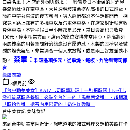
口袋名單！📍 店面外觀與環境：一秒置身日本街頭的居酒屋
養瀧酒藏位在南屯區，大片透明玻璃窗搭配高掛的日式燈籠，
簡約中帶著濃濃的復古氛圍，讓人經過都忍不住想推開門一探
究竟。路上都有許多機車以及汽車停車格，在店家對街就有收
費停車場，不管平假日半小時都是15元，當日最高也只收費
100元，停車相當方面。店內的座位安排非常用心，挑高將近
兩層樓高的用餐空間舒適絲毫沒有壓迫感，木製的座椅以及微
醺的燈光氣息，非常適合一個人來放鬆，或是兩三好友並肩小
菜單：
酌。
料理品項多元，從串燒、鐵板、炸物到壽司都
有
繼續閱讀
3個月前
【台中勤美美食】KATZ卡司韓藝料理｜一秒飛韓國！IG打卡
激推質感韓系餐廳，必點全台唯一的「馬鈴薯燉雞」、超銷魂
「韓拾炸雞」還有內用限定的「奶油炸醬麵」
台中美食記
美味食記
來到台中勤美商圈逛街，想吃道地的韓式料理又想拍美照打卡