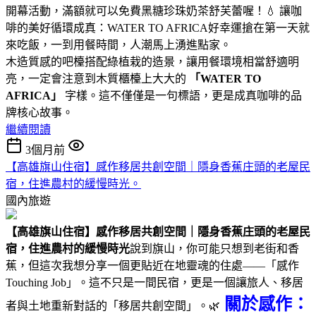
開幕活動，滿額就可以免費黑糖珍珠奶茶舒芙蕾喔！💧 讓咖
啡的美好循環成真：WATER TO AFRICA好幸運搶在第一天就
來吃飯，一到用餐時間，人潮馬上湧進點家。
木造質感的吧檯搭配綠植栽的造景，讓用餐環境相當舒適明
亮，一定會注意到木質櫃檯上大大的
「WATER TO
AFRICA」
字樣。這不僅僅是一句標語，更是成真咖啡的品
牌核心故事。
繼續閱讀
3個月前
【高雄旗山住宿】感作移居共創空間｜隱身香蕉庄頭的老屋民
宿，住進農村的緩慢時光。
國內旅遊
【高雄旗山住宿】感作移居共創空間｜隱身香蕉庄頭的老屋民
宿，住進農村的緩慢時光
說到旗山，你可能只想到老街和香
蕉，但這次我想分享一個更貼近在地靈魂的住處——「感作
Touching Job」。這不只是一間民宿，更是一個讓旅人、移居
關於感作：
者與土地重新對話的「移居共創空間」。🌿