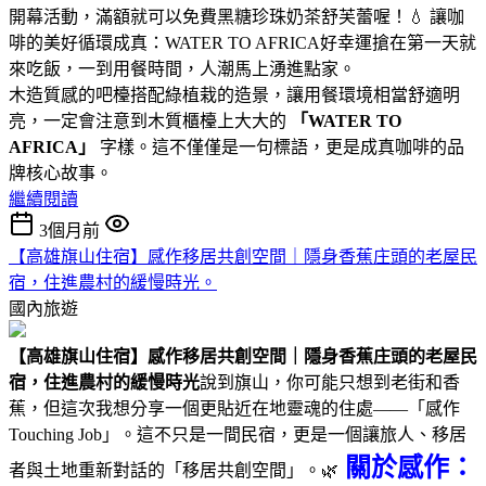
開幕活動，滿額就可以免費黑糖珍珠奶茶舒芙蕾喔！💧 讓咖
啡的美好循環成真：WATER TO AFRICA好幸運搶在第一天就
來吃飯，一到用餐時間，人潮馬上湧進點家。
木造質感的吧檯搭配綠植栽的造景，讓用餐環境相當舒適明
亮，一定會注意到木質櫃檯上大大的
「WATER TO
AFRICA」
字樣。這不僅僅是一句標語，更是成真咖啡的品
牌核心故事。
繼續閱讀
3個月前
【高雄旗山住宿】感作移居共創空間｜隱身香蕉庄頭的老屋民
宿，住進農村的緩慢時光。
國內旅遊
【高雄旗山住宿】感作移居共創空間｜隱身香蕉庄頭的老屋民
宿，住進農村的緩慢時光
說到旗山，你可能只想到老街和香
蕉，但這次我想分享一個更貼近在地靈魂的住處——「感作
Touching Job」。這不只是一間民宿，更是一個讓旅人、移居
關於感作：
者與土地重新對話的「移居共創空間」。🌿