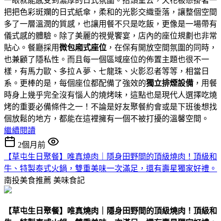
一眼就能感受到濃厚的日式氛圍。抬頭望去，天花板懸掛著一
把把色彩斑斕的日式紙傘，柔和的光影交織垂落，讓整個空間
多了一層溫潤的質感，也讓用餐不只是吃飯，更像是一場帶有
儀式感的體驗。除了美麗的視覺饗宴，店內的座位規劃也非常
貼心。餐廳採用
微包廂式座位
，在保有開放空間氛圍的同時，
也兼顧了隱私性。而且每一個區域座位的佈置主題也很不一
樣，有馬力歐、多拉Ａ夢、七龍珠、火影忍者等等，相當日
系。更棒的是，每個座位都配備了強效的
獨立排煙設備
，用餐
時身上幾乎完全沒有惱人的燒烤味，這點也是現代人選擇吃燒
烤的重要必備條件之一！不論是好友聚餐約會或是下班後想找
個放鬆的地方，都能在這裡擁有一個不被打擾的溫馨空間。
繼續閱讀
2個月前
【草屯生日聚餐】唯真燒肉｜隱身田野間的頂級燒肉！頂級和
牛、特製泰式火鍋，雙重美味一次滿足，還有壽星獨家好禮。
南投美食推薦
美味食記
【草屯生日聚餐】唯真燒肉｜隱身田野間的頂級燒肉！頂級和