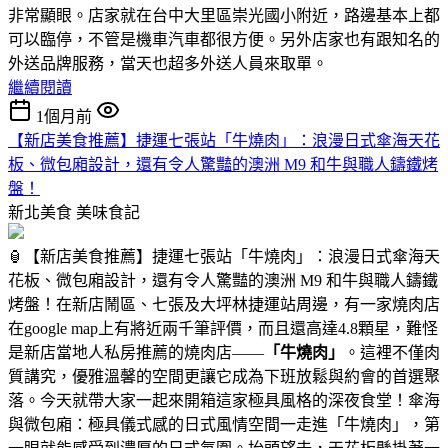
非常顯眼。店家就在台中大里區崇光國小附近，路邊基本上都
可以臨停，不管是機車汽車都很方便。另外店家也有跟知名的
外送品牌服務，當天也超多外送人員來取單。
繼續閱讀
1個月前
【新店美食推薦】捷運七張站「牛燒肉」：浪漫日式傘海天花
板、微包廂設計，還有令人驚豔的澳洲 M9 和牛與職人鑄鐵烤
盤！
新北美食
美味食記
🏮【新店美食推薦】捷運七張站「牛燒肉」：浪漫日式傘海天
花板、微包廂設計，還有令人驚豔的澳洲 M9 和牛與職人鑄鐵
烤盤！在新店鬧區、七張及大坪林捷運站周邊，有一家燒肉店
在google map上有將近兩千筆評價，而且還高達4.8顆星，難怪
是新店當地人私房推薦的燒肉店——
「牛燒肉」
。這裡不僅肉
質講究，優雅溫馨的空間更讓它成為下班放鬆與約會的首選聚
落。今天就帶大家一起來開箱這家極具風格的深夜食堂！傘海
與微包廂：極具儀式感的日式風情空間一走進「牛燒肉」，第