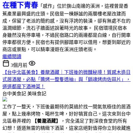
在種下青春
「感作」位於旗山南邊的溪洲，這裡曾是香
蕉產業最興盛的庄頭。民宿是一棟靜謐的兩層樓老屋改建而
成，保留了老派的簡約感，沒有浮誇的裝潢，卻有無處不在的
溫潤細節，洗石子牆面述說著時光的故事。 民宿環境民宿本
身雖然沒有停車場，不過民宿路口的兩邊都是白線，自行開車
停車都很方便。民宿也有提供腳踏車可以借用，想要到鄰近的
商店或景點，可以騎車漫遊在溪洲庄頭老街。
繼續閱讀
3個月前
【台中北區美食】養龍酒藏｜下班後的微醺秘境！質感木造日
式居酒屋，必點「醬烤一整隻透抽」與「銷魂烤肉佐蒜片」，
道道都是下酒神菜！
台中美食記
美味食記
工作了一整天，下班後最期待的莫過於找一間氣氛極佳的居酒
屋，點上幾串烤物、喝杯生啤，好好犒賞自己。這次來到台中
北區巷弄裡的
【養瀧酒藏】
，完全滿足了對深夜食堂的所有
幻想！道道無雷的精緻下酒菜，這家店絕對值得你立刻收藏進