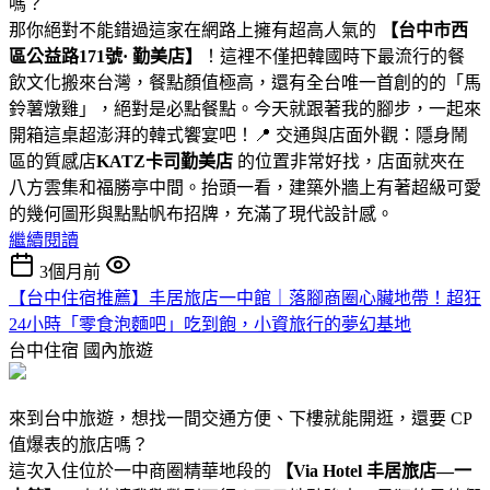
嗎？
那你絕對不能錯過這家在網路上擁有超高人氣的
【
台中市西
區公益路171號· 勤美店】
！這裡不僅把韓國時下最流行的餐
飲文化搬來台灣，餐點顏值極高，還有全台唯一首創的的「馬
鈴薯燉雞」，絕對是必點餐點。今天就跟著我的腳步，一起來
開箱這桌超澎湃的韓式饗宴吧！📍 交通與店面外觀：隱身鬧
區的質感店
KATZ卡司勤美店
的位置非常好找，店面就夾在
八方雲集和福勝亭中間。抬頭一看，建築外牆上有著超級可愛
的幾何圖形與點點帆布招牌，充滿了現代設計感。
繼續閱讀
3個月前
【台中住宿推薦】丰居旅店一中館｜落腳商圈心臟地帶！超狂
24小時「零食泡麵吧」吃到飽，小資旅行的夢幻基地
台中住宿
國內旅遊
來到台中旅遊，想找一間交通方便、下樓就能開逛，還要 CP
值爆表的旅店嗎？
這次入住位於一中商圈精華地段的
【Via Hotel 丰居旅店—一