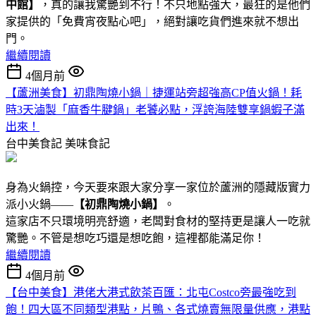
中館】
，真的讓我驚艷到不行！不只地點強大，最狂的是他們
家提供的「免費宵夜點心吧」，絕對讓吃貨們進來就不想出
門。
繼續閱讀
4個月前
【蘆洲美食】初鼎陶燒小鍋｜捷運站旁超強高CP值火鍋！耗
時3天滷製「麻香牛腱鍋」老饕必點，浮誇海陸雙享鍋蝦子滿
出來！
台中美食記
美味食記
身為火鍋控，今天要來跟大家分享一家位於蘆洲的隱藏版實力
派小火鍋——
【初鼎陶燒小鍋】
。
這家店不只環境明亮舒適，老闆對食材的堅持更是讓人一吃就
驚艷。不管是想吃巧還是想吃飽，這裡都能滿足你！
繼續閱讀
4個月前
【台中美食】港佬大港式飲茶百匯：北屯Costco旁最強吃到
飽！四大區不同類型港點 ，片鴨、各式燒賣無限量供應，港點