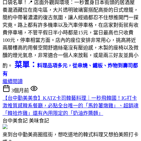
口袋名單！📍 店面外觀與環境：一秒置身日本街頭的居酒屋
養瀧酒藏位在南屯區，大片透明玻璃窗搭配高掛的日式燈籠，
簡約中帶著濃濃的復古氛圍，讓人經過都忍不住想推開門一探
究竟。路上都有許多機車以及汽車停車格，在店家對街就有收
費停車場，不管平假日半小時都是15元，當日最高也只收費
100元，停車相當方面。店內的座位安排非常用心，挑高將近
兩層樓高的用餐空間舒適絲毫沒有壓迫感，木製的座椅以及微
醺的燈光氣息，非常適合一個人來放鬆，或是兩三好友並肩小
菜單：
酌。
料理品項多元，從串燒、鐵板、炸物到壽司都
有
繼續閱讀
3個月前
【台中勤美美食】KATZ卡司韓藝料理｜一秒飛韓國！IG打卡
激推質感韓系餐廳，必點全台唯一的「馬鈴薯燉雞」、超銷魂
「韓拾炸雞」還有內用限定的「奶油炸醬麵」
台中美食記
美味食記
來到台中勤美商圈逛街，想吃道地的韓式料理又想拍美照打卡