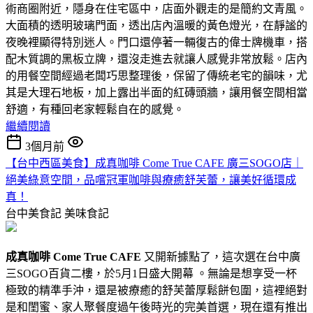
術商圈附近，隱身在住宅區中，店面外觀走的是簡約文青風。
大面積的透明玻璃門面，透出店內溫暖的黃色燈光，在靜謐的
夜晚裡顯得特別迷人。門口還停著一輛復古的偉士牌機車，搭
配木質調的黑板立牌，還沒走進去就讓人感覺非常放鬆。店內
的用餐空間經過老闆巧思整理後，保留了傳統老宅的韻味，尤
其是大理石地板，加上露出半面的紅磚頭牆，讓用餐空間相當
舒適，有種回老家輕鬆自在的感覺。
繼續閱讀
3個月前
【台中西區美食】成真咖啡 Come True CAFE 廣三SOGO店｜
絕美綠意空間，品嚐冠軍咖啡與療癒舒芙蕾，讓美好循環成
真！
台中美食記
美味食記
成真咖啡 Come True CAFE
又開新據點了，這次選在台中廣
三SOGO百貨二樓，於5月1日盛大開幕 。無論是想享受一杯
極致的精準手沖，還是被療癒的舒芙蕾厚鬆餅包圍，這裡絕對
是和閨蜜、家人聚餐度過午後時光的完美首選，現在還有推出