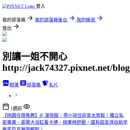
登入
我的部落格
我的部落格後台
我的帳號
登出
別讓一姐不開心
http://jack74327.pixnet.net/blog
相簿
部落格
名片
1週前
【桃園住宿推薦】IF 漫旅館｜帶小孩住這家太放鬆！獨立私
密車庫、豪華大浴缸看卡通、按摩椅舒壓，還有超澎湃自助早
餐星巴克無限暢飲！