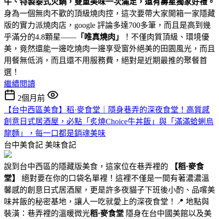
牛、特製泰式火鍋，雙重美味一次滿足，還有壽星獨家好禮。
身為一個無肉不歡的頂級燒肉控，這次要帶大家開箱一家隱藏
版的實力派燒肉店，google 評論多達700多筆，而且是高到幾
乎滿分的4.8顆星——
「唯真燒肉」
！不僅肉質頂級、環境優
美，竟然還能一邊吃燒肉一邊享受窗外絕美的田園風光，而且
用餐無低消，而且還不用服務費，絕對是近期最推的聚餐首
選！
繼續閱讀
2個月前
【台中西區美食】稻·麥食堂｜隱身巷弄的深夜食堂！高質感
創意日式居酒屋，必點「炙燒Choice牛丼飯」與「滿滿蛤蜊烏
龍麵」，每一口都是銷魂美味
台中美食記
美味食記
說到台中西區的隱藏版美食，這家位在巷弄裡的
【稻·麥食
堂】
絕對要在你的口袋名單裡！這裡不僅是一間有著濃濃溫
馨感的創意日式居酒屋，更是許多夜貓子下班後小酌、品嚐美
味丼飯的秘密基地，讓人一吃就愛上的深夜食堂！📍 地點與
裝潢：巷弄裡的溫暖微光
稻·麥食堂
隱身在台中國美館以及美