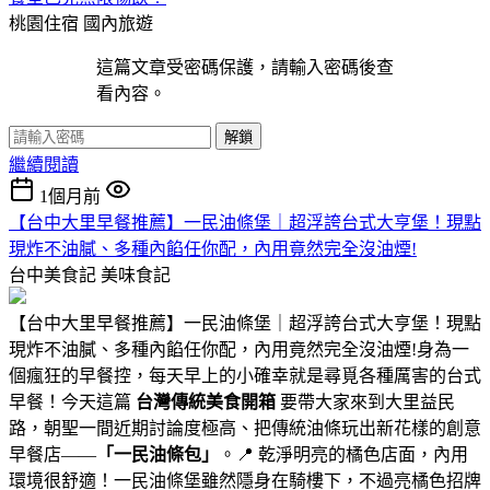
桃園住宿
國內旅遊
這篇文章受密碼保護，請輸入密碼後查
看內容。
解鎖
繼續閱讀
1個月前
【台中大里早餐推薦】一民油條堡｜超浮誇台式大亨堡！現點
現炸不油膩、多種內餡任你配，內用竟然完全沒油煙!
台中美食記
美味食記
【台中大里早餐推薦】一民油條堡｜超浮誇台式大亨堡！現點
現炸不油膩、多種內餡任你配，內用竟然完全沒油煙!身為一
個瘋狂的早餐控，每天早上的小確幸就是尋覓各種厲害的台式
早餐！今天這篇
台灣傳統美食開箱
要帶大家來到大里益民
路，朝聖一間近期討論度極高、把傳統油條玩出新花樣的創意
早餐店——
「一民油條包」
。📍 乾淨明亮的橘色店面，內用
環境很舒適！一民油條堡雖然隱身在騎樓下，不過亮橘色招牌