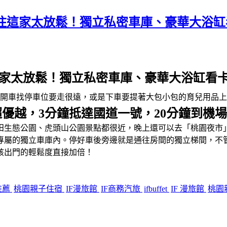
孩住這家太放鬆！獨立私密車庫、豪華大浴
住這家太放鬆！獨立私密車庫、豪華大浴缸看
是開車找停車位要走很遠，或是下車要提著大包小包的育兒用品
優越，3分鐘抵達國道一號，20分鐘到機場
田生態公園、虎頭山公園景點都很近，晚上還可以去「桃園夜市
專屬的獨立車庫內。停好車後旁邊就是通往房間的獨立梯間，不
孩出門的輕鬆度直接加倍！
推薦
桃園親子住宿
IF漫旅館
IF商務汽旅
ifbuffet
IF 漫旅館
桃園