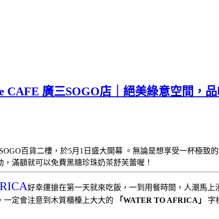
rue CAFE 廣三SOGO店｜絕美綠意空
SOGO百貨二樓，於5月1日盛大開幕 。無論是想享受一杯極致
黑糖珍珠奶茶舒芙蕾喔！
動，滿額就可以免費
RICA
好幸運搶在第一天就來吃飯，一到用餐時間，人潮馬上
，一定會注意到木質櫃檯上大大的
「WATER TO AFRICA」
字