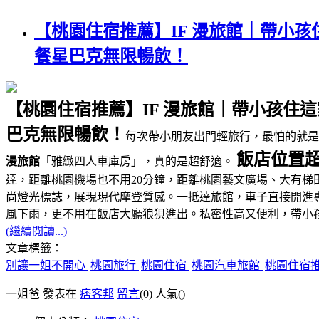
【桃園住宿推薦】IF 漫旅館｜帶小
餐星巴克無限暢飲！
【桃園住宿推薦】IF 漫旅館｜帶小孩
巴克無限暢飲！
每次帶小朋友出門輕旅行，最怕的就
飯店位置超
漫旅館
「雅緻四人車庫房」，真的是超舒適。
達，距離桃園機場也不用20分鐘，距離桃園藝文廣場、大有梯
尚燈光標誌，展現現代摩登質感。一抵達旅館，車子直接開進
風下雨，更不用在飯店大廳狼狽進出。私密性高又便利，帶小
(繼續閱讀...)
文章標籤：
別讓一姐不開心
桃園旅行
桃園住宿
桃園汽車旅館
桃園住宿
一姐爸 發表在
痞客邦
留言
(0)
人氣(
)