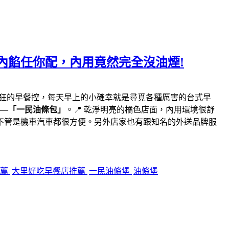
內餡任你配，內用竟然完全沒油煙!
瘋狂的早餐控，每天早上的小確幸就是尋覓各種厲害的台式早
—
「一民油條包」
。📍 乾淨明亮的橘色店面，內用環境很舒
不管是機車汽車都很方便。另外店家也有跟知名的外送品牌服
推薦
大里好吃早餐店推薦
一民油條堡
油條堡