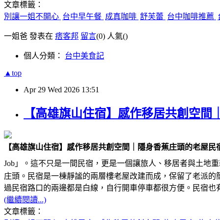
文章標籤：
別讓一姐不開心
台中早午餐
成真咖啡
舒芙蕾
台中咖啡推薦
一姐爸 發表在
痞客邦
留言
(0)
人氣(
)
個人分類：
台中美食記
▲top
Apr
29
Wed
2026
13:51
【高雄旗山住宿】感作移居共創空間
【高雄旗山住宿】感作移居共創空間｜隱身香蕉庄頭的老屋民
Job」。這不只是一間民宿，更是一個讓旅人、移居者與土地重
庄頭。民宿是一棟靜謐的兩層樓老屋改建而成，保留了老派的
過民宿路口的兩邊都是白線，自行開車停車都很方便。民宿也
(繼續閱讀...)
文章標籤：