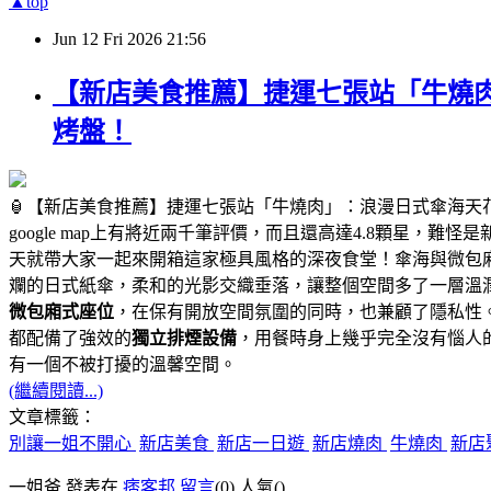
▲top
Jun
12
Fri
2026
21:56
【新店美食推薦】捷運七張站「牛燒肉
烤盤！
🏮【新店美食推薦】捷運七張站「牛燒肉」：浪漫日式傘海天
google map上有將近兩千筆評價，而且還高達4.8顆星，難
天就帶大家一起來開箱這家極具風格的深夜食堂！傘海與微包
斕的日式紙傘，柔和的光影交織垂落，讓整個空間多了一層溫
微包廂式座位
，在保有開放空間氛圍的同時，也兼顧了隱私性
都配備了強效的
獨立排煙設備
，用餐時身上幾乎完全沒有惱人
有一個不被打擾的溫馨空間。
(繼續閱讀...)
文章標籤：
別讓一姐不開心
新店美食
新店一日遊
新店燒肉
牛燒肉
新店
一姐爸 發表在
痞客邦
留言
(0)
人氣(
)