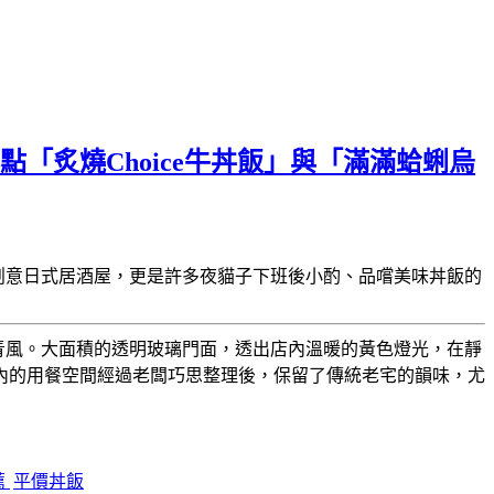
「炙燒Choice牛丼飯」與「滿滿蛤蜊烏
創意日式居酒屋，更是許多夜貓子下班後小酌、品嚐美味丼飯的
青風。大面積的透明玻璃門面，透出店內溫暖的黃色燈光，在靜
內的用餐空間經過老闆巧思整理後，保留了傳統老宅的韻味，尤
薦
平價丼飯