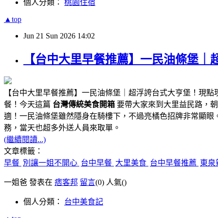
個人分類：
桃園住宿
▲top
Jun
21
Sun
2026
14:02
【台中大里早餐推薦】一民油條堡｜
【台中大里早餐推薦】一民油條堡｜超浮誇台式大亨堡！現點
餐！今天這篇
台灣傳統美食開箱
要帶大家來到大里益民路，朝
適！一民油條堡雖然隱身在騎樓下，不過亮橘色招牌非常顯眼
務，當天也超多外送人員來取單。
(繼續閱讀...)
文章標籤：
早餐
別讓一姐不開心
台中早餐
大里美食
台中早餐推薦
東泉
一姐爸 發表在
痞客邦
留言
(0)
人氣(
)
個人分類：
台中美食記