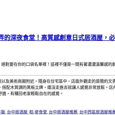
弄的深夜食堂！高質感創意日式居酒屋，必點
】
絕對要在你的口袋名單裡！這裡不僅是一間有著濃濃溫馨感的
館以及美術商圈附近，隱身在住宅區中，店面外觀走的是簡約文
，搭配木質調的黑板立牌，還沒走進去就讓人感覺非常放鬆。店
舒適，有種回老家輕鬆自在的感覺。
丼飯
台中居酒屋
稻·麥食堂
台中居酒屋推薦
台中西區居酒屋推