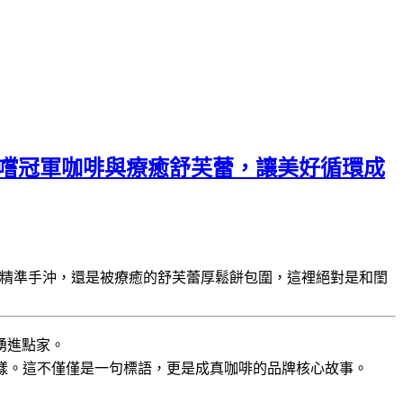
間，品嚐冠軍咖啡與療癒舒芙蕾，讓美好循環成
的精準手沖，還是被療癒的舒芙蕾厚鬆餅包圍，這裡絕對是和閨
湧進點家。
樣。這不僅僅是一句標語，更是成真咖啡的品牌核心故事。