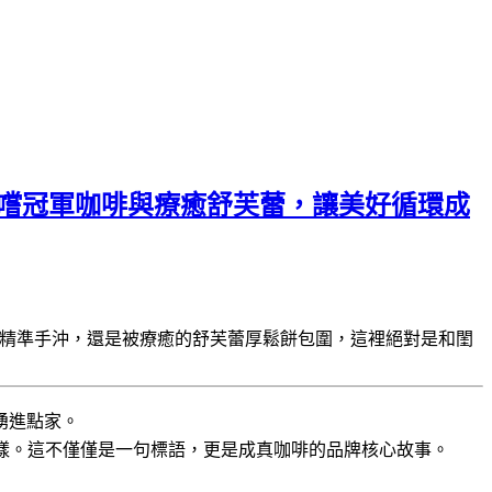
間，品嚐冠軍咖啡與療癒舒芙蕾，讓美好循環成
的精準手沖，還是被療癒的舒芙蕾厚鬆餅包圍，這裡絕對是和閨
湧進點家。
樣。這不僅僅是一句標語，更是成真咖啡的品牌核心故事。