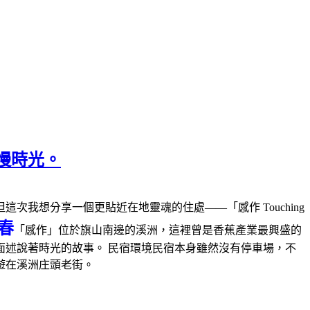
慢時光。
次我想分享一個更貼近在地靈魂的住處——「感作 Touching
春
「感作」位於旗山南邊的溪洲，這裡曾是香蕉產業最興盛的
述說著時光的故事。 民宿環境民宿本身雖然沒有停車場，不
遊在溪洲庄頭老街。