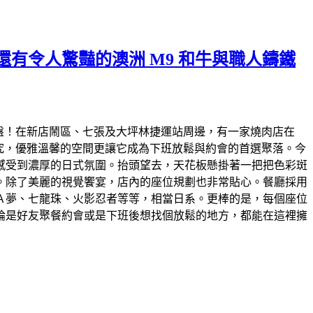
有令人驚豔的澳洲 M9 和牛與職人鑄鐵
烤盤！在新店鬧區、七張及大坪林捷運站周邊，有一家燒肉店在
究，優雅溫馨的空間更讓它成為下班放鬆與約會的首選聚落。今
感受到濃厚的日式氛圍。抬頭望去，天花板懸掛著一把把色彩斑
。除了美麗的視覺饗宴，店內的座位規劃也非常貼心。餐廳採用
Ａ夢、七龍珠、火影忍者等等，相當日系。更棒的是，每個座位
論是好友聚餐約會或是下班後想找個放鬆的地方，都能在這裡擁