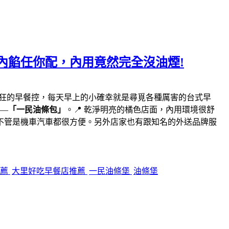
內餡任你配，內用竟然完全沒油煙!
瘋狂的早餐控，每天早上的小確幸就是尋覓各種厲害的台式早
—
「一民油條包」
。📍 乾淨明亮的橘色店面，內用環境很舒
不管是機車汽車都很方便。另外店家也有跟知名的外送品牌服
推薦
大里好吃早餐店推薦
一民油條堡
油條堡