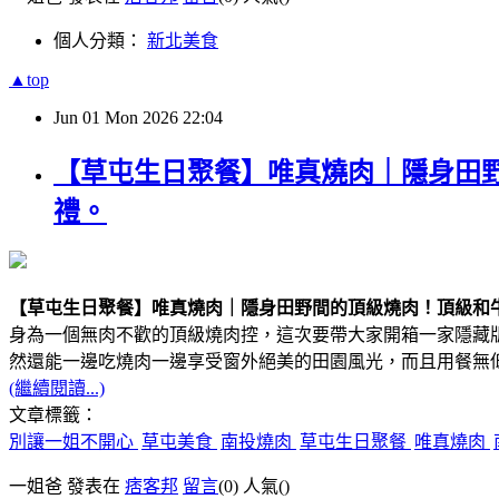
個人分類：
新北美食
▲top
Jun
01
Mon
2026
22:04
【草屯生日聚餐】唯真燒肉｜隱身田
禮。
【草屯生日聚餐】唯真燒肉｜隱身田野間的頂級燒肉！頂級和
身為一個無肉不歡的頂級燒肉控，這次要帶大家開箱一家隱藏版的實
然還能一邊吃燒肉一邊享受窗外絕美的田園風光，而且用餐無
(繼續閱讀...)
文章標籤：
別讓一姐不開心
草屯美食
南投燒肉
草屯生日聚餐
唯真燒肉
一姐爸 發表在
痞客邦
留言
(0)
人氣(
)