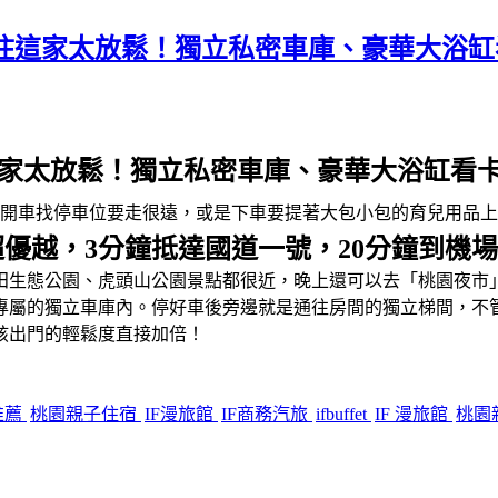
孩住這家太放鬆！獨立私密車庫、豪華大浴
住這家太放鬆！獨立私密車庫、豪華大浴缸看
是開車找停車位要走很遠，或是下車要提著大包小包的育兒用品
優越，3分鐘抵達國道一號，20分鐘到機場
田生態公園、虎頭山公園景點都很近，晚上還可以去「桃園夜市
專屬的獨立車庫內。停好車後旁邊就是通往房間的獨立梯間，不
孩出門的輕鬆度直接加倍！
推薦
桃園親子住宿
IF漫旅館
IF商務汽旅
ifbuffet
IF 漫旅館
桃園