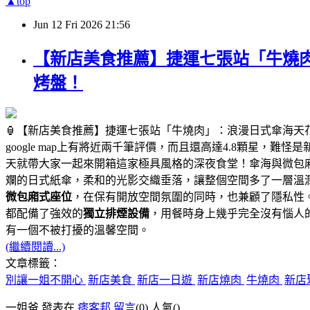
▲top
Jun
12
Fri
2026
21:56
【新店美食推薦】捷運七張站「牛燒肉
烤盤！
🏮【新店美食推薦】捷運七張站「牛燒肉」：浪漫日式傘海天
google map上有將近兩千筆評價，而且還高達4.8顆星，難
天就帶大家一起來開箱這家極具風格的深夜食堂！傘海與微包
斕的日式紙傘，柔和的光影交織垂落，讓整個空間多了一層溫
微包廂式座位
，在保有開放空間氛圍的同時，也兼顧了隱私性
都配備了強效的
獨立排煙設備
，用餐時身上幾乎完全沒有惱人
有一個不被打擾的溫馨空間。
(繼續閱讀...)
文章標籤：
別讓一姐不開心
新店美食
新店一日遊
新店燒肉
牛燒肉
新店
一姐爸 發表在
痞客邦
留言
(0)
人氣(
)