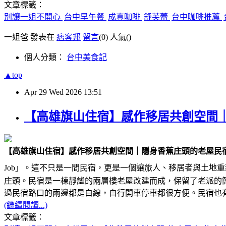
文章標籤：
別讓一姐不開心
台中早午餐
成真咖啡
舒芙蕾
台中咖啡推薦
一姐爸 發表在
痞客邦
留言
(0)
人氣(
)
個人分類：
台中美食記
▲top
Apr
29
Wed
2026
13:51
【高雄旗山住宿】感作移居共創空間
【高雄旗山住宿】感作移居共創空間｜隱身香蕉庄頭的老屋民
Job」。這不只是一間民宿，更是一個讓旅人、移居者與土地重
庄頭。民宿是一棟靜謐的兩層樓老屋改建而成，保留了老派的
過民宿路口的兩邊都是白線，自行開車停車都很方便。民宿也
(繼續閱讀...)
文章標籤：