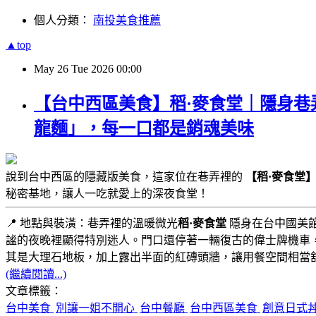
個人分類：
南投美食推薦
▲top
May
26
Tue
2026
00:00
【台中西區美食】稻·麥食堂｜隱身巷
龍麵」，每一口都是銷魂美味
說到台中西區的隱藏版美食，這家位在巷弄裡的
【稻·麥食堂
秘密基地，讓人一吃就愛上的深夜食堂！
📍 地點與裝潢：巷弄裡的溫暖微光
稻·麥食堂
隱身在台中國美
謐的夜晚裡顯得特別迷人。門口還停著一輛復古的偉士牌機車
其是大理石地板，加上露出半面的紅磚頭牆，讓用餐空間相當
(繼續閱讀...)
文章標籤：
台中美食
別讓一姐不開心
台中餐廳
台中西區美食
創意日式