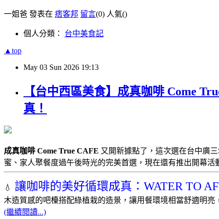
一姐爸 發表在
痞客邦
留言
(0)
人氣(
)
個人分類：
台中美食記
▲top
May
03
Sun
2026
19:13
【台中西區美食】成真咖啡 Come T
真！
成真咖啡 Come True CAFE
又開新據點了，這次選在台中廣三
蜜、家人聚餐度過午後時光的完美首選，現在還有推出開幕活
讓咖啡的美好循環成真：WATER TO AF
💧
木造質感的吧檯搭配綠植栽的造景，讓用餐環境相當舒適明亮
(繼續閱讀...)