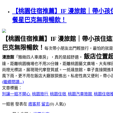
【桃園住宿推薦】IF 漫旅館｜帶小
餐星巴克無限暢飲！
【桃園住宿推薦】IF 漫旅館｜帶小孩
巴克無限暢飲！
每次帶小朋友出門輕旅行，最怕的就
飯店位置超
漫旅館
「雅緻四人車庫房」，真的是超舒適。
達，距離桃園機場也不用20分鐘，距離桃園藝文廣場、大有梯
尚燈光標誌，展現現代摩登質感。一抵達旅館，車子直接開進
風下雨，更不用在飯店大廳狼狽進出。私密性高又便利，帶小
(繼續閱讀...)
文章標籤：
別讓一姐不開心
桃園旅行
桃園住宿
桃園汽車旅館
桃園住宿
一姐爸 發表在
痞客邦
留言
(0)
人氣(
)