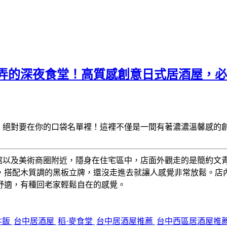
弄的深夜食堂！高質感創意日式居酒屋，必點
】
絕對要在你的口袋名單裡！這裡不僅是一間有著濃濃溫馨感的
館以及美術商圈附近，隱身在住宅區中，店面外觀走的是簡約文
，搭配木質調的黑板立牌，還沒走進去就讓人感覺非常放鬆。店
舒適，有種回老家輕鬆自在的感覺。
丼飯
台中居酒屋
稻·麥食堂
台中居酒屋推薦
台中西區居酒屋推