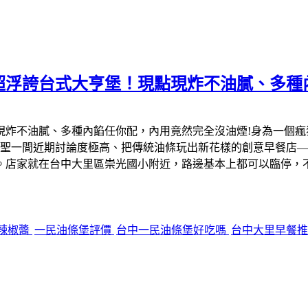
超浮誇台式大亨堡！現點現炸不油膩、多種
現炸不油膩、多種內餡任你配，內用竟然完全沒油煙!身為一個
聖一間近期討論度極高、把傳統油條玩出新花樣的創意早餐店—
。店家就在台中大里區崇光國小附近，路邊基本上都可以臨停，
辣椒醬
一民油條堡評價
台中一民油條堡好吃嗎
台中大里早餐