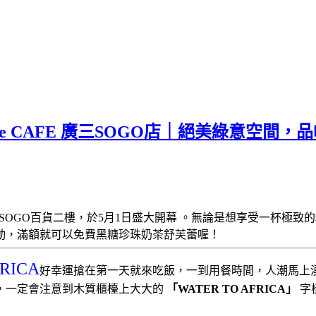
rue CAFE 廣三SOGO店｜絕美綠意空
SOGO百貨二樓，於5月1日盛大開幕 。無論是想享受一杯極致
黑糖珍珠奶茶舒芙蕾喔！
動，滿額就可以免費
RICA
好幸運搶在第一天就來吃飯，一到用餐時間，人潮馬上
，一定會注意到木質櫃檯上大大的
「WATER TO AFRICA」
字