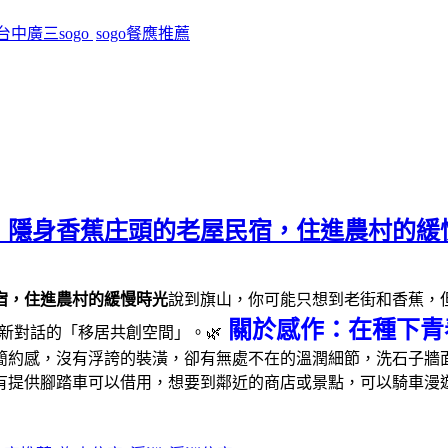
台中廣三sogo
sogo餐應推薦
｜隱身香蕉庄頭的老屋民宿，住進農村的緩
宿，住進農村的緩慢時光
說到旗山，你可能只想到老街和香蕉，但這
關於感作：在種下青
新對話的「移居共創空間」。🌿
簡約感，沒有浮誇的裝潢，卻有無處不在的溫潤細節，洗石子牆面
有提供腳踏車可以借用，想要到鄰近的商店或景點，可以騎車漫