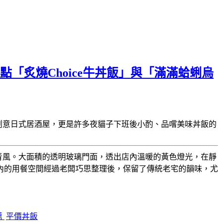
「炙燒Choice牛丼飯」與「滿滿蛤蜊烏
創意日式居酒屋，更是許多夜貓子下班後小酌、品嚐美味丼飯的
青風。大面積的透明玻璃門面，透出店內溫暖的黃色燈光，在靜
內的用餐空間經過老闆巧思整理後，保留了傳統老宅的韻味，尤
薦
平價丼飯