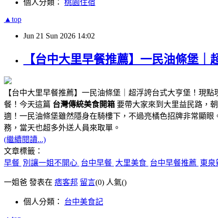
個人分類：
桃園住宿
▲top
Jun
21
Sun
2026
14:02
【台中大里早餐推薦】一民油條堡｜
【台中大里早餐推薦】一民油條堡｜超浮誇台式大亨堡！現點
餐！今天這篇
台灣傳統美食開箱
要帶大家來到大里益民路，朝
適！一民油條堡雖然隱身在騎樓下，不過亮橘色招牌非常顯眼
務，當天也超多外送人員來取單。
(繼續閱讀...)
文章標籤：
早餐
別讓一姐不開心
台中早餐
大里美食
台中早餐推薦
東泉
一姐爸 發表在
痞客邦
留言
(0)
人氣(
)
個人分類：
台中美食記