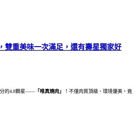
，雙重美味一次滿足，還有壽星獨家好
分的4.8顆星——
「唯真燒肉」
！不僅肉質頂級、環境優美，竟