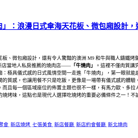
」：浪漫日式傘海天花板、微包廂設計，還
花板、微包廂設計，還有令人驚豔的澳洲 M9 和牛與職人鑄鐵
怪是新店當地人私房推薦的燒肉店——
「牛燒肉」
。這裡不僅肉質講
廂：極具儀式感的日式風情空間一走進「牛燒肉」，第一眼就能
潤的質感，也讓用餐不只是吃飯，更像是一場帶有儀式感的體驗
。而且每一個區域座位的佈置主題也很不一樣，有馬力歐、多拉
的燒烤味，這點也是現代人選擇吃燒烤的重要必備條件之一！不
聚會
新店燒烤
七張美食
新店餐廳
新店約會餐廳
新北燒肉