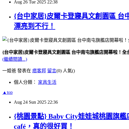
Aug
26
Tue
2025
22:38
{台中家居}皮爾卡登寢具文創園區 台
漂亮到不行！
{台中家居}皮爾卡登寢具文創園區 台中南屯旗艦店開幕啦！全
(繼續閱讀...)
一姐爸 發表在
痞客邦
留言
(0)
人氣(
)
個人分類：
家具生活
▲top
Aug
24
Sun
2025
22:36
{桃園景點} Baby City娃娃城桃
café，真的很好買！