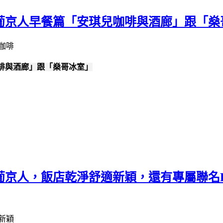
門葡京人早餐篇「安琪兒咖啡與酒廊」跟「燊
咖啡與酒廊」跟「燊哥冰室」
人，飯店乾淨舒適新穎，還有專屬聯名LINE 