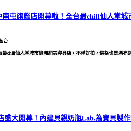
中南屯旗艦店開幕啦！全台最chill仙人
台最chill仙人掌城市綠洲網美寢具店，不僅好拍，價格也是漂亮
園旗艦店盛大開幕！內建貝親奶瓶Lab.為寶貝