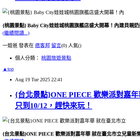
{桃園景點} Baby City娃娃城桃園旗艦店盛大開幕！內建貝親
(繼續閱讀...)
一姐爸 發表在
痞客邦
留言
(0)
人氣(
)
個人分類：
桃園旅遊景點
▲top
Aug
19
Tue
2025
22:41
{台北景點}ONE PIECE 歡樂
只到10/12，趕快來玩！
{台北景點}ONE PIECE 歡樂派對嘉年華 就在臺北市立兒