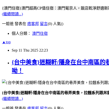
{澳門住宿}澳門超高CP值住宿：澳門葡京人，飯店乾淨舒適新穎，還
(繼續閱讀...)
一姐爸 發表在
痞客邦
留言
(0)
人氣(
)
個人分類：
澳門住宿
▲top
Sep
11
Thu
2025
22:23
{台中美食}迷糊軒/隱身在台中南區
呦！
{台中美食}迷糊軒/隱身在台中南區的巷弄美食，拉麵系列跟
(繼續閱讀...)
一姐爸 發表在
痞客邦
留言
(0)
人氣(
)