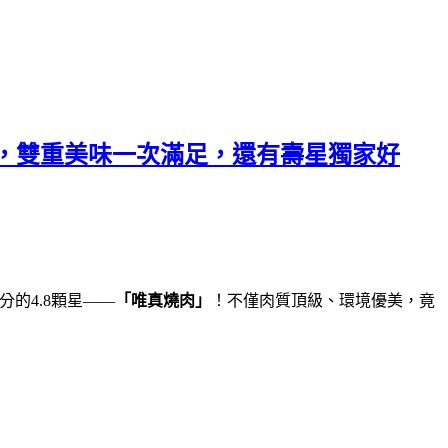
，雙重美味一次滿足，還有壽星獨家好
分的4.8顆星——
「唯真燒肉」
！不僅肉質頂級、環境優美，竟