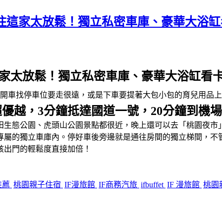
孩住這家太放鬆！獨立私密車庫、豪華大浴
住這家太放鬆！獨立私密車庫、豪華大浴缸看
是開車找停車位要走很遠，或是下車要提著大包小包的育兒用品
優越，3分鐘抵達國道一號，20分鐘到機場
田生態公園、虎頭山公園景點都很近，晚上還可以去「桃園夜市
專屬的獨立車庫內。停好車後旁邊就是通往房間的獨立梯間，不
孩出門的輕鬆度直接加倍！
推薦
桃園親子住宿
IF漫旅館
IF商務汽旅
ifbuffet
IF 漫旅館
桃園