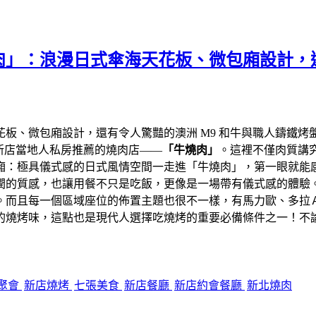
」：浪漫日式傘海天花板、微包廂設計，還
花板、微包廂設計，還有令人驚豔的澳洲 M9 和牛與職人鑄鐵
怪是新店當地人私房推薦的燒肉店——
「牛燒肉」
。這裡不僅肉質講
廂：極具儀式感的日式風情空間一走進「牛燒肉」，第一眼就能
潤的質感，也讓用餐不只是吃飯，更像是一場帶有儀式感的體驗
。而且每一個區域座位的佈置主題也很不一樣，有馬力歐、多拉
的燒烤味，這點也是現代人選擇吃燒烤的重要必備條件之一！不
聚會
新店燒烤
七張美食
新店餐廳
新店約會餐廳
新北燒肉