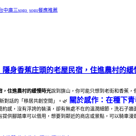
台中廣三sogo
sogo餐應推薦
｜隱身香蕉庄頭的老屋民宿，住進農村的緩
宿，住進農村的緩慢時光
說到旗山，你可能只想到老街和香蕉，但這
關於感作：在種下青
新對話的「移居共創空間」。🌿
簡約感，沒有浮誇的裝潢，卻有無處不在的溫潤細節，洗石子牆面
有提供腳踏車可以借用，想要到鄰近的商店或景點，可以騎車漫