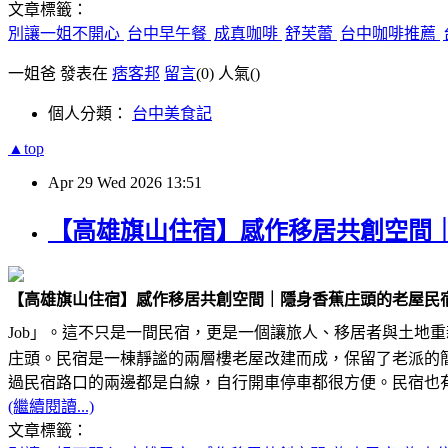
文章標籤：
別讓一姐不開心
台中早午餐
成真咖啡
舒芙蕾
台中咖啡推薦
一姐爸 發表在
痞客邦
留言
(0)
人氣(
)
個人分類：
台中美食記
▲top
Apr
29
Wed
2026
13:51
【高雄旗山住宿】感作移居共創空間
【高雄旗山住宿】感作移居共創空間｜隱身香蕉庄頭的老屋民
Job」。這不只是一間民宿，更是一個讓旅人、移居者與土地重
庄頭。民宿是一棟靜謐的兩層樓老屋改建而成，保留了老派的
過民宿路口的兩邊都是白線，自行開車停車都很方便。民宿也
(繼續閱讀...)
文章標籤：