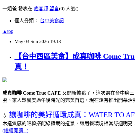
一姐爸 發表在
痞客邦
留言
(0)
人氣(
)
個人分類：
台中美食記
▲top
May
03
Sun
2026
19:13
【台中西區美食】成真咖啡 Come T
真！
成真咖啡 Come True CAFE
又開新據點了，這次選在台中廣三
蜜、家人聚餐度過午後時光的完美首選，現在還有推出開幕活
讓咖啡的美好循環成真：WATER TO AF
💧
木造質感的吧檯搭配綠植栽的造景，讓用餐環境相當舒適明亮
(繼續閱讀...)