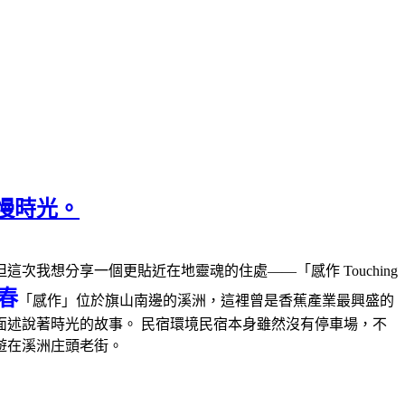
慢時光。
次我想分享一個更貼近在地靈魂的住處——「感作 Touching
春
「感作」位於旗山南邊的溪洲，這裡曾是香蕉產業最興盛的
述說著時光的故事。 民宿環境民宿本身雖然沒有停車場，不
遊在溪洲庄頭老街。