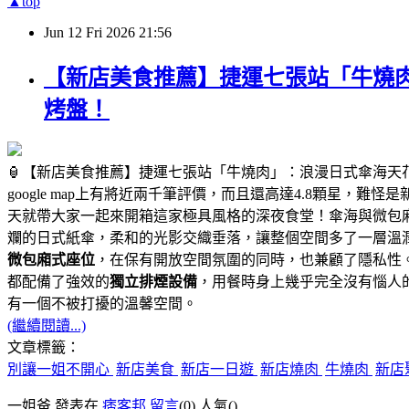
▲top
Jun
12
Fri
2026
21:56
【新店美食推薦】捷運七張站「牛燒肉
烤盤！
🏮【新店美食推薦】捷運七張站「牛燒肉」：浪漫日式傘海天
google map上有將近兩千筆評價，而且還高達4.8顆星，難
天就帶大家一起來開箱這家極具風格的深夜食堂！傘海與微包
斕的日式紙傘，柔和的光影交織垂落，讓整個空間多了一層溫
微包廂式座位
，在保有開放空間氛圍的同時，也兼顧了隱私性
都配備了強效的
獨立排煙設備
，用餐時身上幾乎完全沒有惱人
有一個不被打擾的溫馨空間。
(繼續閱讀...)
文章標籤：
別讓一姐不開心
新店美食
新店一日遊
新店燒肉
牛燒肉
新店
一姐爸 發表在
痞客邦
留言
(0)
人氣(
)