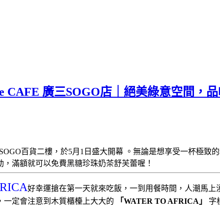
rue CAFE 廣三SOGO店｜絕美綠意空
SOGO百貨二樓，於5月1日盛大開幕 。無論是想享受一杯極致
黑糖珍珠奶茶舒芙蕾喔！
動，滿額就可以免費
RICA
好幸運搶在第一天就來吃飯，一到用餐時間，人潮馬上
，一定會注意到木質櫃檯上大大的
「WATER TO AFRICA」
字