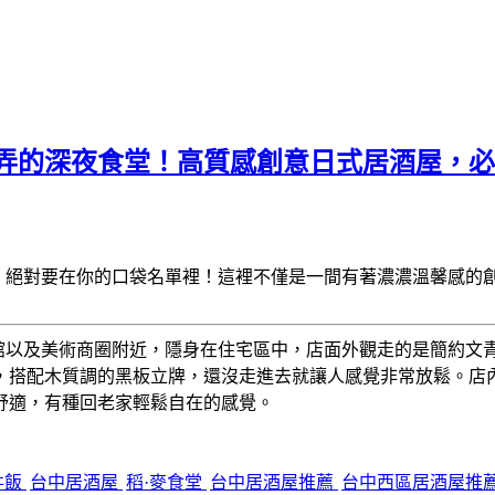
弄的深夜食堂！高質感創意日式居酒屋，必點
】
絕對要在你的口袋名單裡！這裡不僅是一間有著濃濃溫馨感的
館以及美術商圈附近，隱身在住宅區中，店面外觀走的是簡約文
，搭配木質調的黑板立牌，還沒走進去就讓人感覺非常放鬆。店
舒適，有種回老家輕鬆自在的感覺。
丼飯
台中居酒屋
稻·麥食堂
台中居酒屋推薦
台中西區居酒屋推