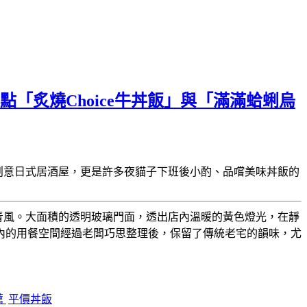
「炙燒Choice牛丼飯」與「滿滿蛤蜊烏
創意日式居酒屋，更是許多夜貓子下班後小酌、品嚐美味丼飯的
青風。大面積的透明玻璃門面，透出店內溫暖的黃色燈光，在靜
內的用餐空間經過老闆巧思整理後，保留了傳統老宅的韻味，尤
薦
平價丼飯