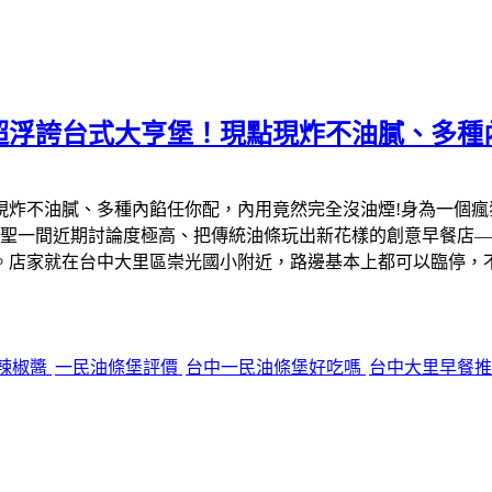
超浮誇台式大亨堡！現點現炸不油膩、多種
現炸不油膩、多種內餡任你配，內用竟然完全沒油煙!身為一個
聖一間近期討論度極高、把傳統油條玩出新花樣的創意早餐店—
。店家就在台中大里區崇光國小附近，路邊基本上都可以臨停，
辣椒醬
一民油條堡評價
台中一民油條堡好吃嗎
台中大里早餐