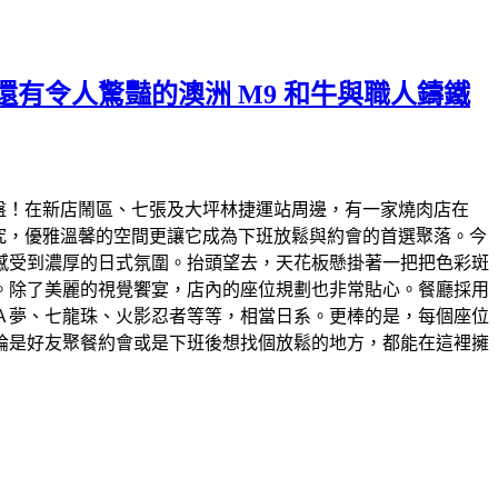
有令人驚豔的澳洲 M9 和牛與職人鑄鐵
烤盤！在新店鬧區、七張及大坪林捷運站周邊，有一家燒肉店在
究，優雅溫馨的空間更讓它成為下班放鬆與約會的首選聚落。今
感受到濃厚的日式氛圍。抬頭望去，天花板懸掛著一把把色彩斑
。除了美麗的視覺饗宴，店內的座位規劃也非常貼心。餐廳採用
Ａ夢、七龍珠、火影忍者等等，相當日系。更棒的是，每個座位
論是好友聚餐約會或是下班後想找個放鬆的地方，都能在這裡擁