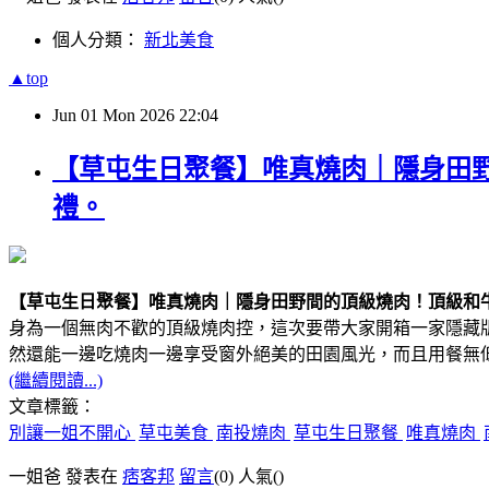
個人分類：
新北美食
▲top
Jun
01
Mon
2026
22:04
【草屯生日聚餐】唯真燒肉｜隱身田
禮。
【草屯生日聚餐】唯真燒肉｜隱身田野間的頂級燒肉！頂級和
身為一個無肉不歡的頂級燒肉控，這次要帶大家開箱一家隱藏版的實
然還能一邊吃燒肉一邊享受窗外絕美的田園風光，而且用餐無
(繼續閱讀...)
文章標籤：
別讓一姐不開心
草屯美食
南投燒肉
草屯生日聚餐
唯真燒肉
一姐爸 發表在
痞客邦
留言
(0)
人氣(
)