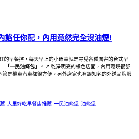
內餡任你配，內用竟然完全沒油煙!
瘋狂的早餐控，每天早上的小確幸就是尋覓各種厲害的台式早
—
「一民油條包」
。📍 乾淨明亮的橘色店面，內用環境很舒
不管是機車汽車都很方便。另外店家也有跟知名的外送品牌服
推薦
大里好吃早餐店推薦
一民油條堡
油條堡