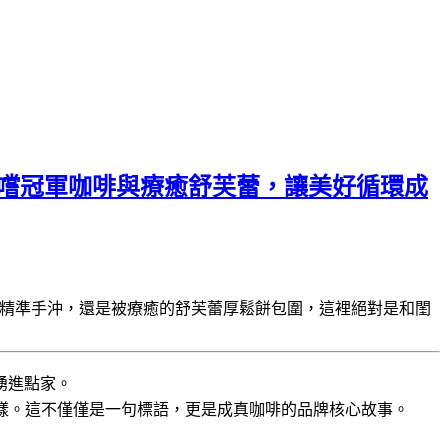
間，品嚐冠軍咖啡與療癒舒芙蕾，讓美好循環成
的精準手沖，還是被療癒的舒芙蕾厚鬆餅包圍，這裡絕對是和閨
湧進點家。
樣。這不僅僅是一句標語，更是成真咖啡的品牌核心故事。