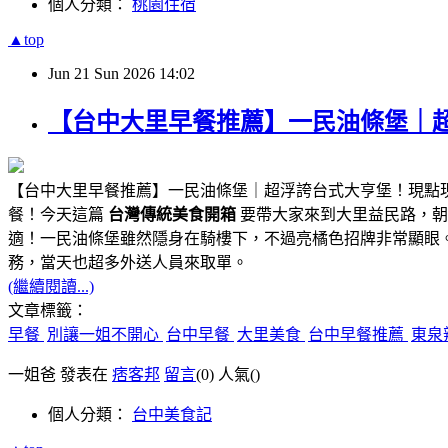
個人分類：
桃園住宿
▲top
Jun
21
Sun
2026
14:02
【台中大里早餐推薦】一民油條堡｜
【台中大里早餐推薦】一民油條堡｜超浮誇台式大亨堡！現點
餐！今天這篇
台灣傳統美食開箱
要帶大家來到大里益民路，朝
適！一民油條堡雖然隱身在騎樓下，不過亮橘色招牌非常顯眼
務，當天也超多外送人員來取單。
(繼續閱讀...)
文章標籤：
早餐
別讓一姐不開心
台中早餐
大里美食
台中早餐推薦
東泉
一姐爸 發表在
痞客邦
留言
(0)
人氣(
)
個人分類：
台中美食記