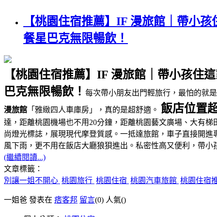
【桃園住宿推薦】IF 漫旅館｜帶小
餐星巴克無限暢飲！
【桃園住宿推薦】IF 漫旅館｜帶小孩
巴克無限暢飲！
每次帶小朋友出門輕旅行，最怕的就
飯店位置超
漫旅館
「雅緻四人車庫房」，真的是超舒適。
達，距離桃園機場也不用20分鐘，距離桃園藝文廣場、大有梯
尚燈光標誌，展現現代摩登質感。一抵達旅館，車子直接開進
風下雨，更不用在飯店大廳狼狽進出。私密性高又便利，帶小
(繼續閱讀...)
文章標籤：
別讓一姐不開心
桃園旅行
桃園住宿
桃園汽車旅館
桃園住宿
一姐爸 發表在
痞客邦
留言
(0)
人氣(
)