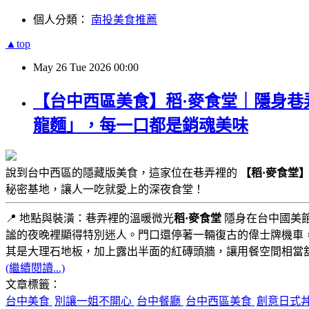
個人分類：
南投美食推薦
▲top
May
26
Tue
2026
00:00
【台中西區美食】稻·麥食堂｜隱身巷
龍麵」，每一口都是銷魂美味
說到台中西區的隱藏版美食，這家位在巷弄裡的
【稻·麥食堂
秘密基地，讓人一吃就愛上的深夜食堂！
📍 地點與裝潢：巷弄裡的溫暖微光
稻·麥食堂
隱身在台中國美
謐的夜晚裡顯得特別迷人。門口還停著一輛復古的偉士牌機車
其是大理石地板，加上露出半面的紅磚頭牆，讓用餐空間相當
(繼續閱讀...)
文章標籤：
台中美食
別讓一姐不開心
台中餐廳
台中西區美食
創意日式