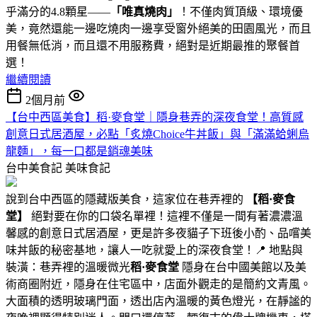
乎滿分的4.8顆星——
「唯真燒肉」
！不僅肉質頂級、環境優
美，竟然還能一邊吃燒肉一邊享受窗外絕美的田園風光，而且
用餐無低消，而且還不用服務費，絕對是近期最推的聚餐首
選！
繼續閱讀
2個月前
【台中西區美食】稻·麥食堂｜隱身巷弄的深夜食堂！高質感
創意日式居酒屋，必點「炙燒Choice牛丼飯」與「滿滿蛤蜊烏
龍麵」，每一口都是銷魂美味
台中美食記
美味食記
說到台中西區的隱藏版美食，這家位在巷弄裡的
【稻·麥食
堂】
絕對要在你的口袋名單裡！這裡不僅是一間有著濃濃溫
馨感的創意日式居酒屋，更是許多夜貓子下班後小酌、品嚐美
味丼飯的秘密基地，讓人一吃就愛上的深夜食堂！📍 地點與
裝潢：巷弄裡的溫暖微光
稻·麥食堂
隱身在台中國美館以及美
術商圈附近，隱身在住宅區中，店面外觀走的是簡約文青風。
大面積的透明玻璃門面，透出店內溫暖的黃色燈光，在靜謐的