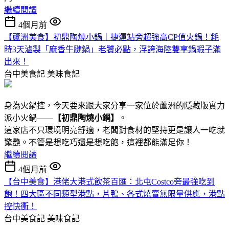
繼續閱讀
4個月前
【蘆洲美食】初鼎陶燒小鍋｜捷運站旁超強高CP值火鍋！耗
時3天滷製「麻香牛腱鍋」老饕必點，浮誇海陸雙享鍋蝦子滿
出來！
台中美食記
美味食記
身為火鍋控，今天要來跟大家分享一家位於蘆洲的隱藏版實力
派小火鍋——
【初鼎陶燒小鍋】
。
這家店不只環境明亮舒適，老闆對食材的堅持更是讓人一吃就
驚艷。不管是想吃巧還是想吃飽，這裡都能滿足你！
繼續閱讀
4個月前
【台中美食】港佬大港式飲茶百匯：北屯Costco旁最強吃到
飽！四大區不同類型港點 ，片鴨、各式燒賣無限量供應，港點
控快衝！
台中美食記
美味食記