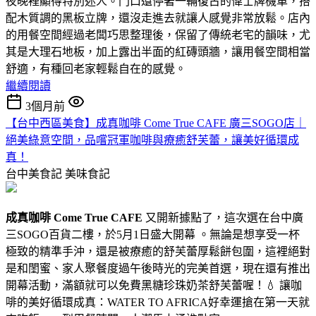
夜晚裡顯得特別迷人。門口還停著一輛復古的偉士牌機車，搭
配木質調的黑板立牌，還沒走進去就讓人感覺非常放鬆。店內
的用餐空間經過老闆巧思整理後，保留了傳統老宅的韻味，尤
其是大理石地板，加上露出半面的紅磚頭牆，讓用餐空間相當
舒適，有種回老家輕鬆自在的感覺。
繼續閱讀
3個月前
【台中西區美食】成真咖啡 Come True CAFE 廣三SOGO店｜
絕美綠意空間，品嚐冠軍咖啡與療癒舒芙蕾，讓美好循環成
真！
台中美食記
美味食記
成真咖啡 Come True CAFE
又開新據點了，這次選在台中廣
三SOGO百貨二樓，於5月1日盛大開幕 。無論是想享受一杯
極致的精準手沖，還是被療癒的舒芙蕾厚鬆餅包圍，這裡絕對
是和閨蜜、家人聚餐度過午後時光的完美首選，現在還有推出
開幕活動，滿額就可以免費黑糖珍珠奶茶舒芙蕾喔！💧 讓咖
啡的美好循環成真：WATER TO AFRICA好幸運搶在第一天就