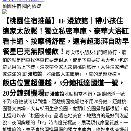
桃園住宿
國內旅遊
【桃園住宿推薦】IF 漫旅館｜帶小孩住
這家太放鬆！獨立私密車庫、豪華大浴缸
看卡通、按摩椅舒壓，還有超澎湃自助早
餐星巴克無限暢飲！
每次帶小朋友出門輕旅行，最
怕的就是開車找停車位要走很遠，或是下車要提著大包小包的
育兒用品上下樓。這次帶全家人來到桃園旅行，入住這家時尚
感滿滿的
IF 漫旅館
「雅緻四人車庫房」，真的是超舒適。
飯店位置超優越，3分鐘抵達國道一號，
20分鐘到機場
IF 漫旅館
地點相當不錯，距離國道一號
不到3分鐘就可以到達，距離桃園機場也不用20分鐘，距離桃
園藝文廣場、大有梯田生態公園、虎頭山公園景點都很近，晚
上還可以去「桃園夜市」品嚐在地美食，地點真的是好到沒話
說。夜間絢麗的「IF」時尚燈光標誌，展現現代摩登質感。一
抵達旅館，車子直接開進專屬的獨立車庫內。停好車後旁邊就