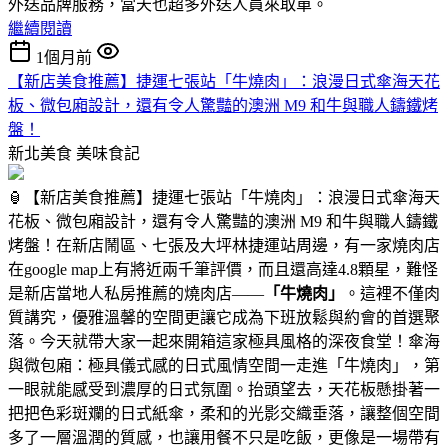
外送品牌服務，當天也超多外送人員來取單。
繼續閱讀
1個月前
【新店美食推薦】捷運七張站「牛燒肉」：浪漫日式傘海天花
板、微包廂設計，還有令人驚豔的澳洲 M9 和牛與職人鑄鐵烤
盤！
新北美食
美味食記
🏮【新店美食推薦】捷運七張站「牛燒肉」：浪漫日式傘海天
花板、微包廂設計，還有令人驚豔的澳洲 M9 和牛與職人鑄鐵
烤盤！在新店鬧區、七張及大坪林捷運站周邊，有一家燒肉店
在google map上有將近兩千筆評價，而且還高達4.8顆星，難怪
是新店當地人私房推薦的燒肉店——
「牛燒肉」
。這裡不僅肉
質講究，優雅溫馨的空間更讓它成為下班放鬆與約會的首選聚
落。今天就帶大家一起來開箱這家極具風格的深夜食堂！傘海
與微包廂：極具儀式感的日式風情空間一走進「牛燒肉」，第
一眼就能感受到濃厚的日式氛圍。抬頭望去，天花板懸掛著一
把把色彩斑斕的日式紙傘，柔和的光影交織垂落，讓整個空間
多了一層溫潤的質感，也讓用餐不只是吃飯，更像是一場帶有