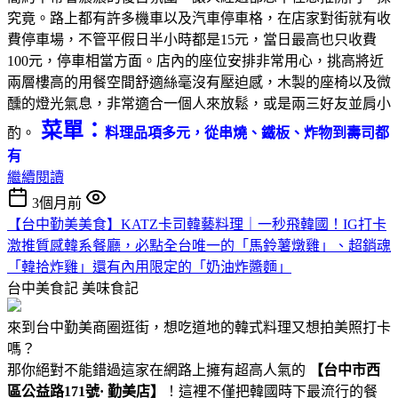
究竟。路上都有許多機車以及汽車停車格，在店家對街就有收
費停車場，不管平假日半小時都是15元，當日最高也只收費
100元，停車相當方面。店內的座位安排非常用心，挑高將近
兩層樓高的用餐空間舒適絲毫沒有壓迫感，木製的座椅以及微
醺的燈光氣息，非常適合一個人來放鬆，或是兩三好友並肩小
菜單：
酌。
料理品項多元，從串燒、鐵板、炸物到壽司都
有
繼續閱讀
3個月前
【台中勤美美食】KATZ卡司韓藝料理｜一秒飛韓國！IG打卡
激推質感韓系餐廳，必點全台唯一的「馬鈴薯燉雞」、超銷魂
「韓拾炸雞」還有內用限定的「奶油炸醬麵」
台中美食記
美味食記
來到台中勤美商圈逛街，想吃道地的韓式料理又想拍美照打卡
嗎？
那你絕對不能錯過這家在網路上擁有超高人氣的
【
台中市西
區公益路171號· 勤美店】
！這裡不僅把韓國時下最流行的餐