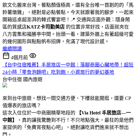
飲文化搬來台灣，餐點顏值極高，還有全台唯一首創的的「馬
鈴薯燉雞」，絕對是必點餐點。今天就跟著我的腳步，一起來
開箱這桌超澎湃的韓式饗宴吧！📍 交通與店面外觀：隱身鬧
區的質感店
KATZ卡司勤美店
的位置非常好找，店面就夾在
八方雲集和福勝亭中間。抬頭一看，建築外牆上有著超級可愛
的幾何圖形與點點帆布招牌，充滿了現代設計感。
繼續閱讀
4個月前
【台中住宿推薦】丰居旅店一中館｜落腳商圈心臟地帶！超狂
24小時「零食泡麵吧」吃到飽，小資旅行的夢幻基地
台中住宿
國內旅遊
來到台中旅遊，想找一間交通方便、下樓就能開逛，還要 CP
值爆表的旅店嗎？
這次入住位於一中商圈精華地段的
【Via Hotel 丰居旅店—一
中館】
，真的讓我驚艷到不行！不只地點強大，最狂的是他們
家提供的「免費宵夜點心吧」，絕對讓吃貨們進來就不想出
門。