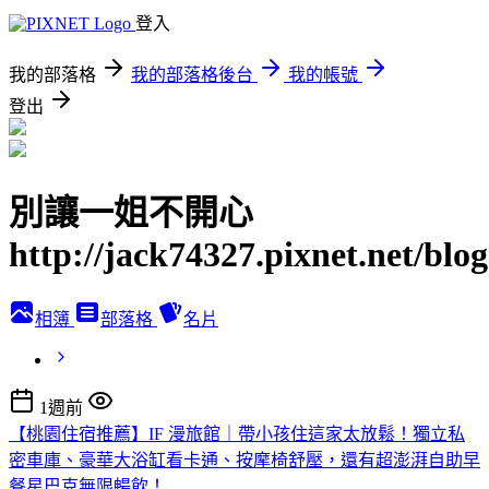
登入
我的部落格
我的部落格後台
我的帳號
登出
別讓一姐不開心
http://jack74327.pixnet.net/blog
相簿
部落格
名片
1週前
【桃園住宿推薦】IF 漫旅館｜帶小孩住這家太放鬆！獨立私
密車庫、豪華大浴缸看卡通、按摩椅舒壓，還有超澎湃自助早
餐星巴克無限暢飲！