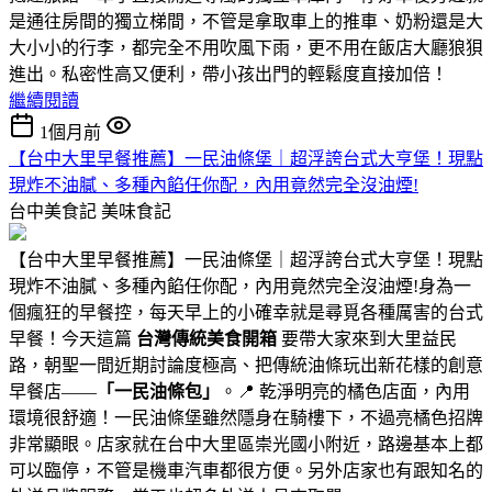
是通往房間的獨立梯間，不管是拿取車上的推車、奶粉還是大
大小小的行李，都完全不用吹風下雨，更不用在飯店大廳狼狽
進出。私密性高又便利，帶小孩出門的輕鬆度直接加倍！
繼續閱讀
1個月前
【台中大里早餐推薦】一民油條堡｜超浮誇台式大亨堡！現點
現炸不油膩、多種內餡任你配，內用竟然完全沒油煙!
台中美食記
美味食記
【台中大里早餐推薦】一民油條堡｜超浮誇台式大亨堡！現點
現炸不油膩、多種內餡任你配，內用竟然完全沒油煙!身為一
個瘋狂的早餐控，每天早上的小確幸就是尋覓各種厲害的台式
早餐！今天這篇
台灣傳統美食開箱
要帶大家來到大里益民
路，朝聖一間近期討論度極高、把傳統油條玩出新花樣的創意
早餐店——
「一民油條包」
。📍 乾淨明亮的橘色店面，內用
環境很舒適！一民油條堡雖然隱身在騎樓下，不過亮橘色招牌
非常顯眼。店家就在台中大里區崇光國小附近，路邊基本上都
可以臨停，不管是機車汽車都很方便。另外店家也有跟知名的