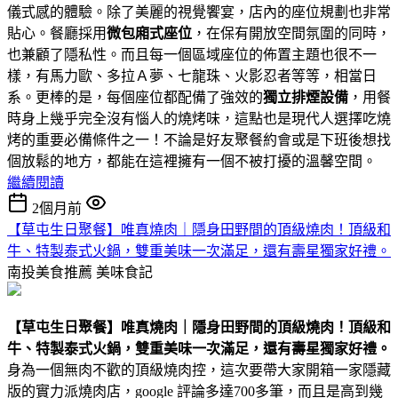
儀式感的體驗。除了美麗的視覺饗宴，店內的座位規劃也非常
貼心。餐廳採用
微包廂式座位
，在保有開放空間氛圍的同時，
也兼顧了隱私性。而且每一個區域座位的佈置主題也很不一
樣，有馬力歐、多拉Ａ夢、七龍珠、火影忍者等等，相當日
系。更棒的是，每個座位都配備了強效的
獨立排煙設備
，用餐
時身上幾乎完全沒有惱人的燒烤味，這點也是現代人選擇吃燒
烤的重要必備條件之一！不論是好友聚餐約會或是下班後想找
個放鬆的地方，都能在這裡擁有一個不被打擾的溫馨空間。
繼續閱讀
2個月前
【草屯生日聚餐】唯真燒肉｜隱身田野間的頂級燒肉！頂級和
牛、特製泰式火鍋，雙重美味一次滿足，還有壽星獨家好禮。
南投美食推薦
美味食記
【草屯生日聚餐】唯真燒肉｜隱身田野間的頂級燒肉！頂級和
牛、特製泰式火鍋，雙重美味一次滿足，還有壽星獨家好禮。
身為一個無肉不歡的頂級燒肉控，這次要帶大家開箱一家隱藏
版的實力派燒肉店，google 評論多達700多筆，而且是高到幾