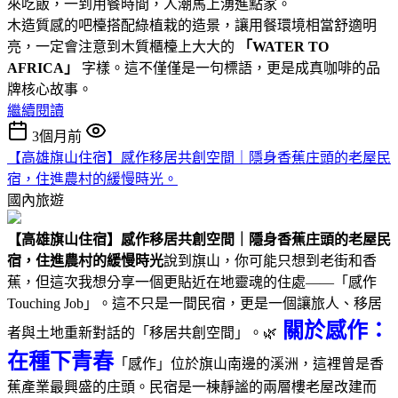
來吃飯，一到用餐時間，人潮馬上湧進點家。
木造質感的吧檯搭配綠植栽的造景，讓用餐環境相當舒適明
亮，一定會注意到木質櫃檯上大大的
「WATER TO
AFRICA」
字樣。這不僅僅是一句標語，更是成真咖啡的品
牌核心故事。
繼續閱讀
3個月前
【高雄旗山住宿】感作移居共創空間｜隱身香蕉庄頭的老屋民
宿，住進農村的緩慢時光。
國內旅遊
【高雄旗山住宿】感作移居共創空間｜隱身香蕉庄頭的老屋民
宿，住進農村的緩慢時光
說到旗山，你可能只想到老街和香
蕉，但這次我想分享一個更貼近在地靈魂的住處——「感作
Touching Job」。這不只是一間民宿，更是一個讓旅人、移居
關於感作：
者與土地重新對話的「移居共創空間」。🌿
在種下青春
「感作」位於旗山南邊的溪洲，這裡曾是香
蕉產業最興盛的庄頭。民宿是一棟靜謐的兩層樓老屋改建而