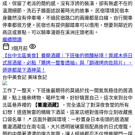
成，保留了老派的簡約感，沒有浮誇的裝潢，卻有無處不在的
溫潤細節，洗石子牆面述說著時光的故事。 民宿環境民宿本
身雖然沒有停車場，不過民宿路口的兩邊都是白線，自行開車
停車都很方便。民宿也有提供腳踏車可以借用，想要到鄰近的
商店或景點，可以騎車漫遊在溪洲庄頭老街。
繼續閱讀
3個月前
【台中北區美食】養龍酒藏｜下班後的微醺秘境！質感木造日
式居酒屋，必點「醬烤一整隻透抽」與「銷魂烤肉佐蒜片」，
道道都是下酒神菜！
台中美食記
美味食記
工作了一整天，下班後最期待的莫過於找一間氣氛極佳的居酒
屋，點上幾串烤物、喝杯生啤，好好犒賞自己。這次來到台中
北區巷弄裡的
【養瀧酒藏】
，完全滿足了對深夜食堂的所有
幻想！道道無雷的精緻下酒菜，這家店絕對值得你立刻收藏進
口袋名單！📍 店面外觀與環境：一秒置身日本街頭的居酒屋
養瀧酒藏位在南屯區，大片透明玻璃窗搭配高掛的日式燈籠，
簡約中帶著濃濃的復古氛圍，讓人經過都忍不住想推開門一探