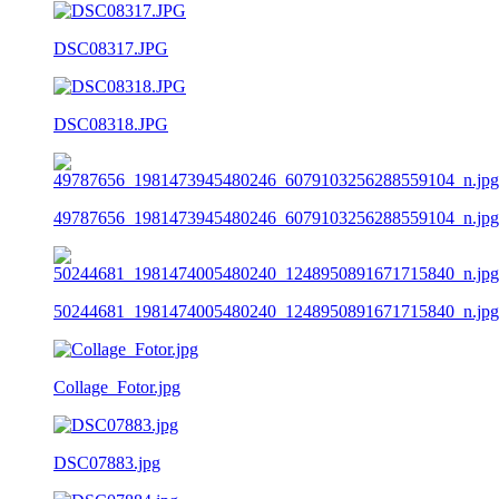
DSC08317.JPG
DSC08318.JPG
49787656_1981473945480246_6079103256288559104_n.jpg
50244681_1981474005480240_1248950891671715840_n.jpg
Collage_Fotor.jpg
DSC07883.jpg