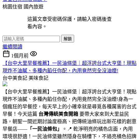
桃園住宿
國內旅遊
這篇文章受密碼保護，請輸入密碼後查
看內容。
解鎖
繼續閱讀
1個月前
【台中大里早餐推薦】一民油條堡｜超浮誇台式大亨堡！現點
現炸不油膩、多種內餡任你配，內用竟然完全沒油煙!
台中美食記
美味食記
【台中大里早餐推薦】一民油條堡｜超浮誇台式大亨堡！現點
現炸不油膩、多種內餡任你配，內用竟然完全沒油煙!身為一
個瘋狂的早餐控，每天早上的小確幸就是尋覓各種厲害的台式
早餐！今天這篇
台灣傳統美食開箱
要帶大家來到大里益民
路，朝聖一間近期討論度極高、把傳統油條玩出新花樣的創意
早餐店——
「一民油條包」
。📍 乾淨明亮的橘色店面，內用
環境很舒適！一民油條堡雖然隱身在騎樓下，不過亮橘色招牌