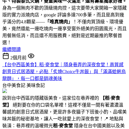
牛、特製泰式火鍋，雙重美味一次滿足，還有壽星獨家好禮。
身為一個無肉不歡的頂級燒肉控，這次要帶大家開箱一家隱藏
版的實力派燒肉店，google 評論多達700多筆，而且是高到幾
乎滿分的4.8顆星——
「唯真燒肉」
！不僅肉質頂級、環境優
美，竟然還能一邊吃燒肉一邊享受窗外絕美的田園風光，而且
用餐無低消，而且還不用服務費，絕對是近期最推的聚餐首
選！
繼續閱讀
2個月前
【台中西區美食】稻·麥食堂｜隱身巷弄的深夜食堂！高質感
創意日式居酒屋，必點「炙燒Choice牛丼飯」與「滿滿蛤蜊烏
龍麵」，每一口都是銷魂美味
台中美食記
美味食記
說到台中西區的隱藏版美食，這家位在巷弄裡的
【稻·麥食
堂】
絕對要在你的口袋名單裡！這裡不僅是一間有著濃濃溫
馨感的創意日式居酒屋，更是許多夜貓子下班後小酌、品嚐美
味丼飯的秘密基地，讓人一吃就愛上的深夜食堂！📍 地點與
裝潢：巷弄裡的溫暖微光
稻·麥食堂
隱身在台中國美館以及美