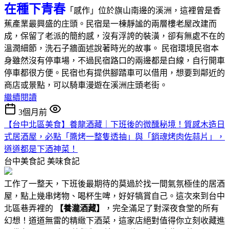
在種下青春
「感作」位於旗山南邊的溪洲，這裡曾是香
蕉產業最興盛的庄頭。民宿是一棟靜謐的兩層樓老屋改建而
成，保留了老派的簡約感，沒有浮誇的裝潢，卻有無處不在的
溫潤細節，洗石子牆面述說著時光的故事。 民宿環境民宿本
身雖然沒有停車場，不過民宿路口的兩邊都是白線，自行開車
停車都很方便。民宿也有提供腳踏車可以借用，想要到鄰近的
商店或景點，可以騎車漫遊在溪洲庄頭老街。
繼續閱讀
3個月前
【台中北區美食】養龍酒藏｜下班後的微醺秘境！質感木造日
式居酒屋，必點「醬烤一整隻透抽」與「銷魂烤肉佐蒜片」，
道道都是下酒神菜！
台中美食記
美味食記
工作了一整天，下班後最期待的莫過於找一間氣氛極佳的居酒
屋，點上幾串烤物、喝杯生啤，好好犒賞自己。這次來到台中
北區巷弄裡的
【養瀧酒藏】
，完全滿足了對深夜食堂的所有
幻想！道道無雷的精緻下酒菜，這家店絕對值得你立刻收藏進