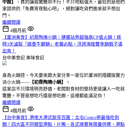
中館】
，真的讓我驚艷到不行！不只地點強大，最狂的是他們
家提供的「免費宵夜點心吧」，絕對讓吃貨們進來就不想出
門。
繼續閱讀
4個月前
【蘆洲美食】初鼎陶燒小鍋｜捷運站旁超強高CP值火鍋！耗
時3天滷製「麻香牛腱鍋」老饕必點，浮誇海陸雙享鍋蝦子滿
出來！
台中美食記
美味食記
身為火鍋控，今天要來跟大家分享一家位於蘆洲的隱藏版實力
派小火鍋——
【初鼎陶燒小鍋】
。
這家店不只環境明亮舒適，老闆對食材的堅持更是讓人一吃就
驚艷。不管是想吃巧還是想吃飽，這裡都能滿足你！
繼續閱讀
4個月前
【台中美食】港佬大港式飲茶百匯：北屯Costco旁最強吃到
飽！四大區不同類型港點 ，片鴨、各式燒賣無限量供應，港點