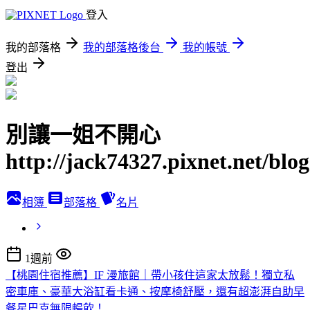
登入
我的部落格
我的部落格後台
我的帳號
登出
別讓一姐不開心
http://jack74327.pixnet.net/blog
相簿
部落格
名片
1週前
【桃園住宿推薦】IF 漫旅館｜帶小孩住這家太放鬆！獨立私
密車庫、豪華大浴缸看卡通、按摩椅舒壓，還有超澎湃自助早
餐星巴克無限暢飲！