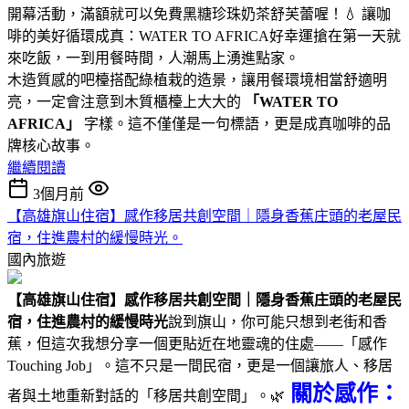
開幕活動，滿額就可以免費黑糖珍珠奶茶舒芙蕾喔！💧 讓咖
啡的美好循環成真：WATER TO AFRICA好幸運搶在第一天就
來吃飯，一到用餐時間，人潮馬上湧進點家。
木造質感的吧檯搭配綠植栽的造景，讓用餐環境相當舒適明
亮，一定會注意到木質櫃檯上大大的
「WATER TO
AFRICA」
字樣。這不僅僅是一句標語，更是成真咖啡的品
牌核心故事。
繼續閱讀
3個月前
【高雄旗山住宿】感作移居共創空間｜隱身香蕉庄頭的老屋民
宿，住進農村的緩慢時光。
國內旅遊
【高雄旗山住宿】感作移居共創空間｜隱身香蕉庄頭的老屋民
宿，住進農村的緩慢時光
說到旗山，你可能只想到老街和香
蕉，但這次我想分享一個更貼近在地靈魂的住處——「感作
Touching Job」。這不只是一間民宿，更是一個讓旅人、移居
關於感作：
者與土地重新對話的「移居共創空間」。🌿