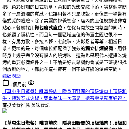
一眼就能感受到濃厚的日式氛圍。抬頭望去，天花板懸掛著一
把把色彩斑斕的日式紙傘，柔和的光影交織垂落，讓整個空間
多了一層溫潤的質感，也讓用餐不只是吃飯，更像是一場帶有
儀式感的體驗。除了美麗的視覺饗宴，店內的座位規劃也非常
貼心。餐廳採用
微包廂式座位
，在保有開放空間氛圍的同時，
也兼顧了隱私性。而且每一個區域座位的佈置主題也很不一
樣，有馬力歐、多拉Ａ夢、七龍珠、火影忍者等等，相當日
系。更棒的是，每個座位都配備了強效的
獨立排煙設備
，用餐
時身上幾乎完全沒有惱人的燒烤味，這點也是現代人選擇吃燒
烤的重要必備條件之一！不論是好友聚餐約會或是下班後想找
個放鬆的地方，都能在這裡擁有一個不被打擾的溫馨空間。
繼續閱讀
2個月前
【草屯生日聚餐】唯真燒肉｜隱身田野間的頂級燒肉！頂級和
牛、特製泰式火鍋，雙重美味一次滿足，還有壽星獨家好禮。
南投美食推薦
美味食記
【草屯生日聚餐】唯真燒肉｜隱身田野間的頂級燒肉！頂級和