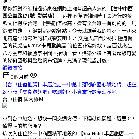
嗎？
那你絕對不能錯過這家在網路上擁有超高人氣的
【
台中市西
區公益路171號· 勤美店】
！這裡不僅把韓國時下最流行的餐
飲文化搬來台灣，餐點顏值極高，還有全台唯一首創的的「馬
鈴薯燉雞」，絕對是必點餐點。今天就跟著我的腳步，一起來
開箱這桌超澎湃的韓式饗宴吧！📍 交通與店面外觀：隱身鬧
區的質感店
KATZ卡司勤美店
的位置非常好找，店面就夾在
八方雲集和福勝亭中間。抬頭一看，建築外牆上有著超級可愛
的幾何圖形與點點帆布招牌，充滿了現代設計感。
繼續閱讀
3個月前
【台中住宿推薦】丰居旅店一中館｜落腳商圈心臟地帶！超狂
24小時「零食泡麵吧」吃到飽，小資旅行的夢幻基地
台中住宿
國內旅遊
來到台中旅遊，想找一間交通方便、下樓就能開逛，還要 CP
值爆表的旅店嗎？
這次入住位於一中商圈精華地段的
【Via Hotel 丰居旅店—一