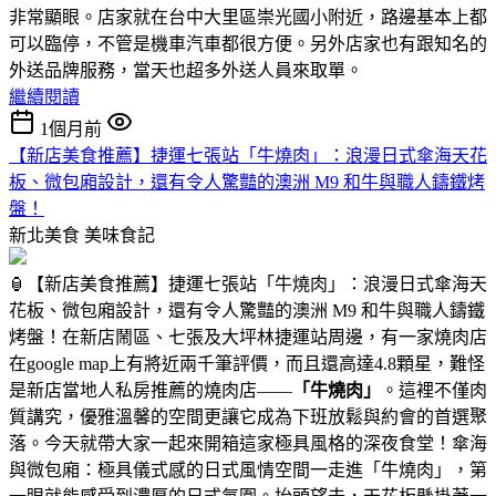
非常顯眼。店家就在台中大里區崇光國小附近，路邊基本上都
可以臨停，不管是機車汽車都很方便。另外店家也有跟知名的
外送品牌服務，當天也超多外送人員來取單。
繼續閱讀
1個月前
【新店美食推薦】捷運七張站「牛燒肉」：浪漫日式傘海天花
板、微包廂設計，還有令人驚豔的澳洲 M9 和牛與職人鑄鐵烤
盤！
新北美食
美味食記
🏮【新店美食推薦】捷運七張站「牛燒肉」：浪漫日式傘海天
花板、微包廂設計，還有令人驚豔的澳洲 M9 和牛與職人鑄鐵
烤盤！在新店鬧區、七張及大坪林捷運站周邊，有一家燒肉店
在google map上有將近兩千筆評價，而且還高達4.8顆星，難怪
是新店當地人私房推薦的燒肉店——
「牛燒肉」
。這裡不僅肉
質講究，優雅溫馨的空間更讓它成為下班放鬆與約會的首選聚
落。今天就帶大家一起來開箱這家極具風格的深夜食堂！傘海
與微包廂：極具儀式感的日式風情空間一走進「牛燒肉」，第