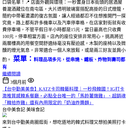
口袋名單！📍 店面外觀與環境：一秒置身日本街頭的居酒屋
養瀧酒藏位在南屯區，大片透明玻璃窗搭配高掛的日式燈籠，
簡約中帶著濃濃的復古氛圍，讓人經過都忍不住想推開門一探
究竟。路上都有許多機車以及汽車停車格，在店家對街就有收
費停車場，不管平假日半小時都是15元，當日最高也只收費
100元，停車相當方面。店內的座位安排非常用心，挑高將近
兩層樓高的用餐空間舒適絲毫沒有壓迫感，木製的座椅以及微
醺的燈光氣息，非常適合一個人來放鬆，或是兩三好友並肩小
菜單：
酌。
料理品項多元，從串燒、鐵板、炸物到壽司都
有
繼續閱讀
3個月前
【台中勤美美食】KATZ卡司韓藝料理｜一秒飛韓國！IG打卡
激推質感韓系餐廳，必點全台唯一的「馬鈴薯燉雞」、超銷魂
「韓拾炸雞」還有內用限定的「奶油炸醬麵」
台中美食記
美味食記
來到台中勤美商圈逛街，想吃道地的韓式料理又想拍美照打卡