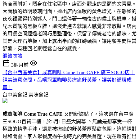
術商圈附近，隱身在住宅區中，店面外觀走的是簡約文青風。
大面積的透明玻璃門面，透出店內溫暖的黃色燈光，在靜謐的
夜晚裡顯得特別迷人。門口還停著一輛復古的偉士牌機車，搭
配木質調的黑板立牌，還沒走進去就讓人感覺非常放鬆。店內
的用餐空間經過老闆巧思整理後，保留了傳統老宅的韻味，尤
其是大理石地板，加上露出半面的紅磚頭牆，讓用餐空間相當
舒適，有種回老家輕鬆自在的感覺。
繼續閱讀
3個月前
【台中西區美食】成真咖啡 Come True CAFE 廣三SOGO店｜
絕美綠意空間，品嚐冠軍咖啡與療癒舒芙蕾，讓美好循環成
真！
台中美食記
美味食記
成真咖啡 Come True CAFE
又開新據點了，這次選在台中廣
三SOGO百貨二樓，於5月1日盛大開幕 。無論是想享受一杯
極致的精準手沖，還是被療癒的舒芙蕾厚鬆餅包圍，這裡絕對
是和閨蜜、家人聚餐度過午後時光的完美首選，現在還有推出