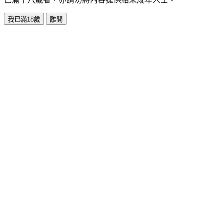
我已滿18歲
離開