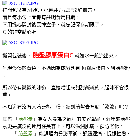
打開包奘有7小包，小包裝方式非常好攜帶，
而且每小包上面都有註明食用日期，
不用擔心開封後丟掉盒子，就忘記保存期限了，
真的非常貼心喔！
胎盤膠原蛋白C
撕開包裝後，
就如水一般流出來，
呈現淡淡的黃色，不過因為成分含有 魚膠原蛋白、豬胎盤粉
，
所以帶有微微的味道，直接嚐起來甜甜鹹鹹的，腥味不會很
重，
不知道有沒有人哈比熊一樣，聽到胎盤素有點「驚驚」呢？
其實
「
胎盤素
」為女人最為之瘋狂的美容聖品，近年來胎盤
素更是廣泛的運用在美容上，可以滋潤肌膚、預防老化。
「
胎盤素
」能調理內分泌平衡，舒緩經痛、提振性慾、