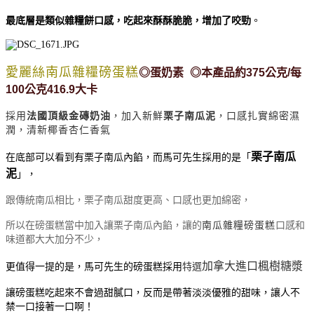
最底層是類似雜糧餅口感，吃起來酥酥脆脆，增加了咬勁
。
愛麗絲南瓜雜糧磅蛋糕
◎蛋奶素
◎本產品約375公克/每
100公克416.9大卡
採用
法國頂級金磚奶油
，加入
新鮮
栗子南瓜泥
，口感扎實綿密濕
潤，清新椰香杏仁香氣
栗子南瓜
在底部可以看到有栗子南瓜內餡，而馬可先生採用的是「
泥
」，
跟傳統南瓜相比，栗子南瓜甜度更高、口感也更加綿密，
所以在磅蛋糕當中加入讓栗子南瓜內餡，讓的
南瓜雜糧磅蛋糕
口感和
味道都大大加分不少，
加拿大進口楓樹糖漿
更值得一提的是，馬可先生的磅蛋糕採用
特選
讓磅蛋糕吃起來不會過甜膩口，反而是帶著淡淡優雅的甜味，讓人不
禁一口接著一口啊！