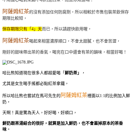
阿薩姆紅茶
的沒有添加任何防腐劑，所以相較於市售包裝茶飲保存
期限比較短，
保存期限只有「4」天
而已，所以請趕快飲用喔，
阿薩姆紅茶
喝起來相當濃厚順口，不會太甜膩，也不會苦澀，
剛好的甜味帶出茶的香氣，喝完在口中還會有茶的韻味，相當好喝！
哈比熊知道現在很多人都超愛喝「
鮮奶茶」
，
尤其是女生喝手搖都必點紅茶拿鐵，
阿薩姆紅茶
所以哈比熊也嘗試在馬可先生的
裡面以1:1的比例加入鮮
奶，
天啊！真是驚為天人，好好喝，好順口，
鮮奶跟茶湯結合的很好，就算是加入鮮奶，也不會蓋掉原本的茶香
味
。