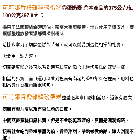
可莉娜香橙雜糧磅蛋糕
◎蛋奶素
◎本產品約375公克/每
100公克397.9大卡
採用了
法國頂級金磚奶油
，
燕麥大麥蛋糕體
，還有使用了
橙皮片，讓
蛋糕整體散發著濃郁香橙柑橘味
哈比熊拿刀子切開蛋糕的時候，就可以感受到蛋糕相當的扎實，
需要用一點力道，
切開磅蛋糕之後可以看到磅蛋糕真的像哈比熊切蛋糕的感覺一樣，
相當的扎實，而且還可以看到裡面有滿滿的香橙餡料在裡面，用料也
相當實在香橙內餡很均勻，
可莉娜香橙雜糧磅蛋糕
整體吃起來口感相當好，還很有層次，
表層有橙片皮以及有杏仁粉的口感，
中間燕麥蛋糕口感扎實，但是不會乾乾澀澀的，反而是濕潤綿密，
接著就會吃到香橙果醬內餡，香香甜甜，帶點微微的酸，讓人甜而不
膩，