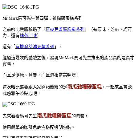
Mr.Mark馬可先生第四彈：雜糧磅蛋糕系列
之前哈比熊體驗過了「
燕麥豆漿蛋糕捲系列
」（有原味、芝麻、巧可
力，還有
抹茶口味
）
還有「
有機發芽濃豆漿系列
」，
經過這幾次的體驗之後，發現Mr.Mark馬可先生推出的產品真的是真才
實料，
而且是健康、營養，而且還相當美味噢！
南瓜雜糧磅蛋糕
這次哈比熊要跟大家開箱體驗的是
，一起來品嘗歐
式悠雅午茶點心吧！
南瓜雜糧磅蛋糕
先來看看馬可先生
的包裝，
使用簡單的咖啡色底盒搭配透明包裝，