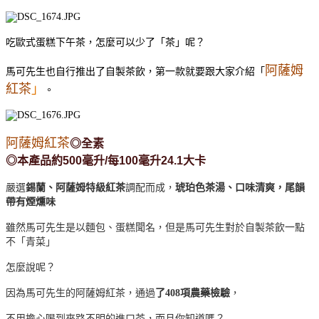
吃歐式蛋糕下午茶，怎麼可以少了「茶」呢？
阿薩姆
馬可先生也自行推出了自製茶飲，第一款就要跟大家介紹「
紅茶
」
。
阿薩姆紅茶
◎全素
◎本產品約500毫升/每100毫升24.1大卡
嚴選
錫蘭、阿薩姆特級紅茶
調配而成，
琥珀色茶湯、口味清爽，尾韻
帶有煙燻味
雖然馬可先生是以麵包、蛋糕聞名，但是馬可先生對於自製茶飲一點
不「青菜」
怎麼說呢？
因為馬可先生的阿薩姆紅茶，通過
了408項農藥檢驗
，
不用擔心喝到來路不明的進口茶，而且你知道嗎？