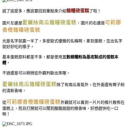
雜糧磅蛋糕
說了這麼多，應該要回到重點來介紹
了啦！
愛麗絲南瓜雜糧磅蛋糕
可莉娜
圖片左邊是
，
圖片的右邊是
香橙雜糧磅蛋糕
光是名字就贏一半了，多麼歐式優雅的名稱啊，拿到蛋糕，念出名字
就好好吃的樣子。
基本蛋糕原料都差不多，都是使用
五穀雜糧粉為基底製成的蛋糕本
體
，
不過還是可以稍微從外觀判斷出來喔，
愛麗絲南瓜雜糧磅蛋糕
除了有南瓜香氣外，在外面還有椰子粉
的清新香味，
可莉娜香橙雜糧磅蛋糕
從
外觀就可以看到一片片的橙片散佈在
蛋糕上，而且打開就可以聞到酸酸甜甜的橙香味，好想趕快吃一口
啊！