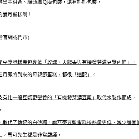
啡黑金組合、貓頭鷹Ｑ版包裝，還有熊熊包裝，
的彌月蛋糕啊！
詳洽官網或門市)
麥豆漿蛋糕卷包裹著「玫瑰、火龍果與有機發芽濃豆漿內餡」，
五月即將到來的母親節蛋糕，都很「速配」
。
及有比一般豆漿更營養的「有機發芽濃豆漿」取代水製作而成
，
。
，取代了傳統的白砂糖，讓燕麥豆漿蛋糕捲熱量更低、減少膽固
上，馬可先生都是非常嚴謹，