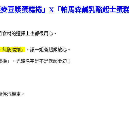
燕麥豆漿蛋糕捲」X「帕馬森鹹乳酪起士蛋
且食材的選擇上也都很用心，
、無防腐劑」
，讓一姐爸超級放心。
糕捲」，光聽名字是不是就超夢幻！
臨停汽機車，