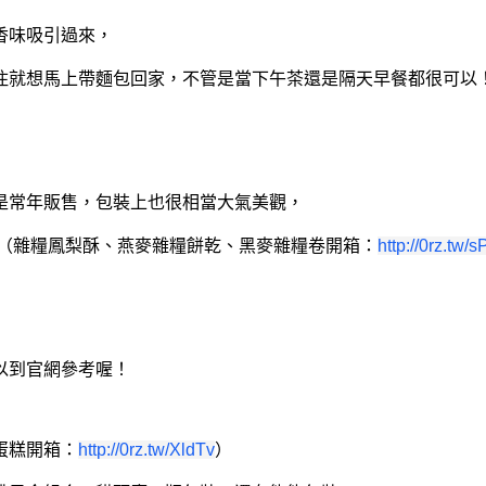
香味吸引過來，
住就想馬上帶麵包回家，不管是當下午茶還是隔天早餐都很可以
且是常年販售，包裝上也很相當大氣美觀，
 （雜糧鳳梨酥、燕麥雜糧餅乾、黑麥雜糧卷開箱：
http://0rz.tw/
以到官網參考喔！
蛋糕開箱：
http://0rz.tw/XldTv
）