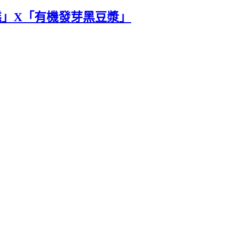
糕」X「有機發芽黑豆漿」