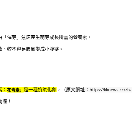
由「催芽」急速產生萌芽成長所需的營養素，
收、較不容易脹氣變成小腹婆。
花青素」
https://kknews.cc/zh
素：
是一種抗氧化劑
，（
原文網址：
助喔！