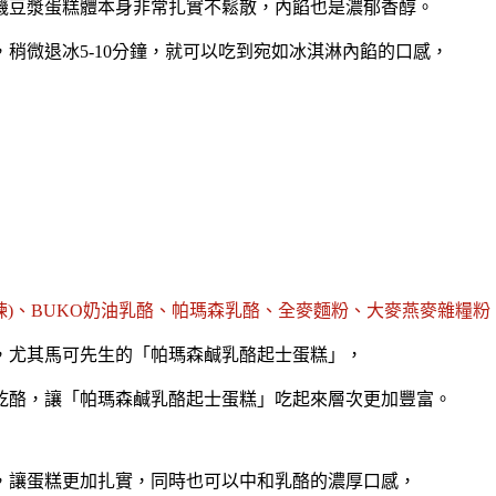
漿蛋糕體本身非常扎實不鬆散，內餡也是濃郁香醇。
稍微退冰5-10分鐘，就可以吃到宛如冰淇淋內餡的口感，
提煉)、BUKO奶油乳酪、帕瑪森乳酪、全麥麵粉、大麥燕麥雜糧
，尤其馬可先生的「帕瑪森鹹乳酪起士蛋糕」，
乾酪，讓「帕瑪森鹹乳酪起士蛋糕」吃起來層次更加豐富。
，讓蛋糕更加扎實，同時也可以中和乳酪的濃厚口感，