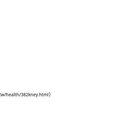
-tw/health/382kney.html
）