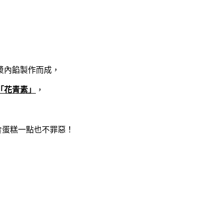
漿內餡製作而成，
「花青素」
，
食蛋糕一點也不罪惡！