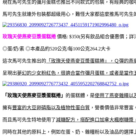
現在馬可先生的彌月蛋糕也推出不同款式的包裝，有經典的咖
馬可先生就連外包裝都超級用心，難怪大家都這麼推馬可先生
玫瑰天使燕麥豆漿蛋糕捲
價格: $350(另有飲品組合優惠價；
◎蛋/奶/素 ◎本產品約520公克/每100公克264.2大卡
這次馬可先生推出的
「玫瑰天使燕麥豆漿蛋糕捲」，Ｑ彈的燕
呈現出
夢幻的少女粉紅色，很適合當作彌月蛋糕，或者是當作
「玫瑰天使燕麥豆漿蛋糕捲」
的蛋糕體，是
使用了燕麥雜糧以
擁有
豐富的大豆卵磷脂以及植物性蛋白質
，營養價值非常豐富
而且馬可先生特地使用了
減糖配方，搭配進口加拿大楓樹糖漿
同時在其他的原料上，例如在蛋、奶、雜糧粉以及油品的選擇