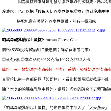
因為蛋糕體本身是用發芽濃豆槳取代水製成，所以有機豆
冷凍吃：也可以把「玫瑰天使燕麥豆漿蛋糕捲」放到冷凍庫裡，
搭配扎實有嚼勁的燕麥豆漿體，別有一番風味！
帕瑪森鹹乳酪起士蛋糕
Parmesan Cheese Cake
價格: $350(另有飲品組合優惠價；詳洽官網或門市)
◎蛋/奶/素 ◎本產品約395公克/每100公克275.2大卡
成份：蛋、鮮奶油(牛奶提煉)、牛奶、蔗糖、發酵奶油(牛奶
其實哈比熊一直都是個「起司控」，看到起司蛋糕就欲罷不能
除了本身的帕瑪森乳酪主體外，還額外巧妙的融合了五種頂級
「帕瑪森鹹乳酪起士蛋糕」的也在蛋糕中加入了「大麥燕麥」