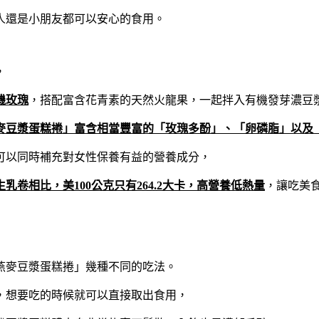
人還是小朋友都可以安心的食用。
，
機玫瑰
，搭配富含花青素的天然火龍果，一起拌入有機發芽濃豆
麥豆漿蛋糕捲」富含相當豐富的「玫瑰多酚」、「卵磷脂」以及
可以同時補充對女性保養有益的營養成分，
卷相比，美100公克只有264.2大卡，高營養低熱量
，讓吃美
燕麥豆漿蛋糕捲」幾種不同的吃法。
，想要吃的時候就可以直接取出食用，