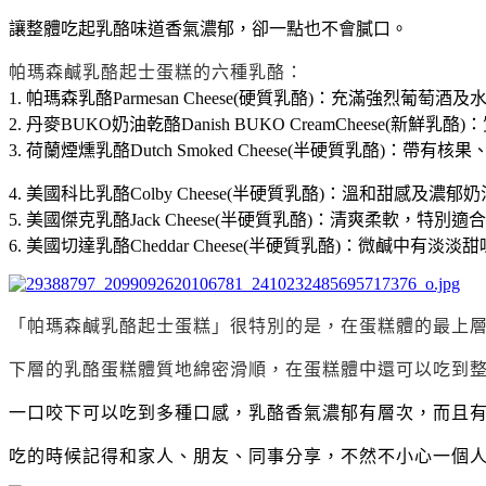
讓整體吃起乳酪味道香氣濃郁，卻一點也不會膩口。
帕瑪森鹹乳酪起士蛋糕的六種乳酪：
1. 帕瑪森乳酪Parmesan Cheese(硬質乳酪)：充滿強
2. 丹麥BUKO奶油乾酪Danish BUKO CreamCheese(新
3. 荷蘭煙燻乳酪Dutch Smoked Cheese(半硬質乳酪)：帶
4. 美國科比乳酪Colby Cheese(半硬質乳酪)：溫和甜感及濃郁
5. 美國傑克乳酪Jack Cheese(半硬質乳酪)：清爽柔軟，特別
6. 美國切達乳酪Cheddar Cheese(半硬質乳酪)：微鹹中有淡
「帕瑪森鹹乳酪起士蛋糕」很特別的是，在蛋糕體的最上
下層的乳酪蛋糕體質地綿密滑順，在蛋糕體中還可以吃到
一口咬下可以吃到多種口感，乳酪香氣濃郁有層次，而且
吃的時候記得和家人、朋友、同事分享，不然不小心一個