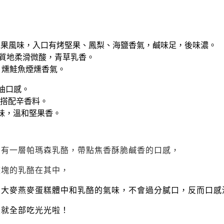
烈葡萄酒及水果風味，入口有烤堅果、鳳梨、海鹽香氣，鹹味足，後味濃。
鮮乳酪)：質地柔滑微酸，青草乳香。
有核果、燻鮭魚煙燻香氣。
奶油口感。
適合搭配辛香料。
淡甜味，溫和堅果香。
層有一層帕瑪森乳酪，帶點焦香酥脆鹹香的口感，
整塊的乳酪在其中，
有大麥燕麥蛋糕體中和乳酪的氣味，不會過分膩口，反而口感
人就全部吃光光啦！