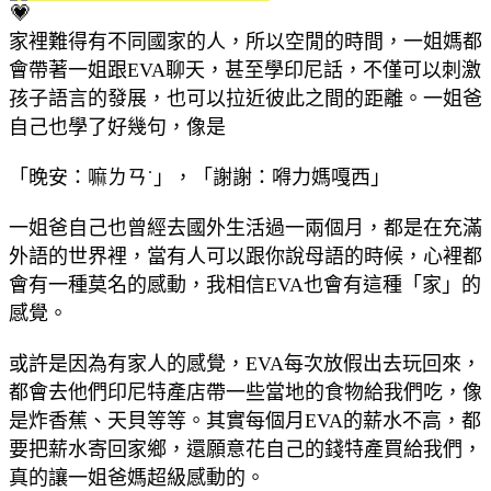
家裡難得有不同國家的人，所以空閒的時間，一姐媽都
會帶著一姐跟EVA聊天，甚至學印尼話，不僅可以刺激
孩子語言的發展，也可以拉近彼此之間的距離。一姐爸
自己也學了好幾句，像是
「晚安：嘛ㄌㄢ˙」，「謝謝：嘚力媽嘎西」
一姐爸自己也曾經去國外生活過一兩個月，都是在充滿
外語的世界裡，當有人可以跟你說母語的時候，心裡都
會有一種莫名的感動，我相信EVA也會有這種「家」的
感覺。
或許是因為有家人的感覺，EVA每次放假出去玩回來，
都會去他們印尼特產店帶一些當地的食物給我們吃，像
是炸香蕉、天貝等等。其實每個月EVA的薪水不高，都
要把薪水寄回家鄉，還願意花自己的錢特產買給我們，
真的讓一姐爸媽超級感動的。