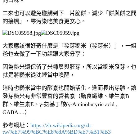
的口味。
二來也可以避免碰觸到下一片脆餅，減少「餅與餅之間
的接觸」，零污染吃美食更安心。
大家應該很好奇什麼是「發芽糙米（發芽米）」，一姐
爸也去做了一下功課跟大家分享：
因為糙米還保留了米糠層與胚芽，所以當糙米發芽，也
就是將糙米從沈睡當中喚醒，
這時也糙米當中的酵素也開始活化，進而長出芽體，讓
發芽糙米有非常豐富的營養素（膳食纖維、維生素B
群、維生素E、γ-氨基丁酸(γ-Aminobutyric acid ,
GABA....）
參考網址：
https://zh.wikipedia.org/zh-
tw/%E7%99%BC%E8%8A%BD%E7%B1%B3