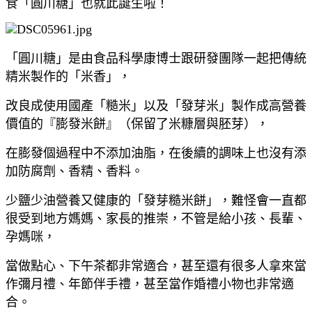
食「圓川糖」也就此誕生啦！
「圓川糖」是由食品科學康博士跟研發團隊一起把傳統
精米製作的「米香」，
改良成使用國產「糙米」以及「發芽米」製作成高營養
價值的『膨發米餅』（保留了米糠層與胚芽），
在膨發個過程中不添加油脂，在後續的調味上也沒有添
加防腐劑、香精、香料。
少鹽少油營養又健康的「發芽糙米餅」，難怪會一直都
很受到地方媽媽、家長的推崇，不管是給小孩、長輩、
孕媽咪，
當做點心、下午茶都非常適合，甚至還有很多人拿來當
作彌月禮、年節伴手禮，甚至當作婚禮小物也非常適
合。