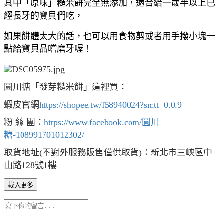
其中「原味」糙米餅完全無添加，適合給一歲半以上已
經長牙的寶貝們吃，
如果餅體太大的話，也可以用食物剪或者用手撥小塊一
點給寶貝品嚐磨牙喔！
圓川糖「發芽糙米餅」這裡買：
蝦皮官網
https://shopee.tw/f58940024?smtt=0.0.9
粉 絲 團：
https://www.facebook.com/圓川
糖-108991701012302/
取貨地址(不對外服務販售僅供取貨)：新北市三峽區中
山路128號1樓
載入更多