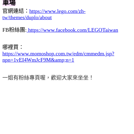
車場
官網連結：
https://www.lego.com/zh-
tw/themes/duplo/about
FB粉絲團:
https://www.facebook.com/LEGOTaiwan
哪裡買：
https://www.momoshop.com.tw/edm/cmmedm.jsp?
npn=1vEI4WmJcF9M&amp;n=1
一姐有粉絲專頁喔，歡迎大家來坐坐！