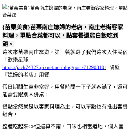
{苗栗美食}苗栗南庄媳婦的老店，南庄老街客家
料理，單點合菜都可以，點套餐還能白飯吃到
飽。
這次來苗栗南庄旅遊，第一餐就選了我們這次入住民宿
「歡樂星球
https://jack74327.pixnet.net/blog/post/71290810
」隔壁
『媳婦的老店』用餐
假日期間生意非常好，用餐時間一下子就客滿了，還可
能需要跟別人併桌，
餐點當然就是以客家料理為主，可以單點也有推出套餐
組合，
整體吃起來CP值還算不錯，口味也相當道地，個人喜