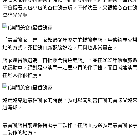
建議大家在安排路線的時候，把他安排在回程的路線，這樣才
不會提著大包小包的杏仁餅去玩，不僅沈重，又很擔心杏仁餅
會碎光光啊！
「最香餅家」是一家超過60年歷史的糕餅老店，用傳統炭火烘
焙的方式，讓糕餅口感酥脆好吃，用料也非常實在，
店家還曾獲選為「首批澳門特色老店」，並在2023年獲頒旅遊
功績勳章，絕對是來澳門一定要來買的伴手禮，而且就連澳門
在地人都很推薦。
越走越靠近最相餅家的時後，就可以聞到杏仁餅的香味又越來
越濃郁，
最香餅店目前還保持著手工製作，在店面旁邊就是最香餅家手
工製作的地方。