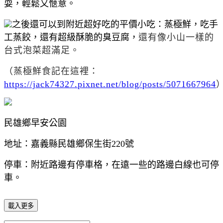
耍，輕鬆又愜意。
之後還可以到附近超好吃的平價小吃：蒸極鮮，吃手
工蒸餃，還有超級酥脆的臭豆腐，
還有像小山一樣的
台式泡菜超滿足。
（蒸極鮮食記在這裡：
https://jack74327.pixnet.net/blog/posts/5071667964
民雄鄉早安公園
地址：嘉義縣民雄鄉保生街220號
停車：附近路邊有停車格，在遠一些的路邊白線也可停
車。
載入更多