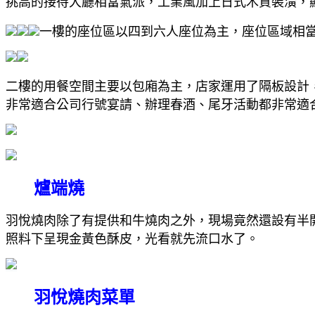
挑高的接待大廳相當氣派，工業風加上日式木質裝潢，
一樓的座位區以四到六人座位為主，座位區域相
二樓的用餐空間主要以包廂為主，店家運用了隔板設計
非常適合公司行號宴請、辦理春酒、尾牙活動都非常適
爐端燒
羽悅燒肉除了有提供和牛燒肉之外，現場竟然還設有半
照料下呈現金黃色酥皮，光看就先流口水了。
羽悅燒肉菜單