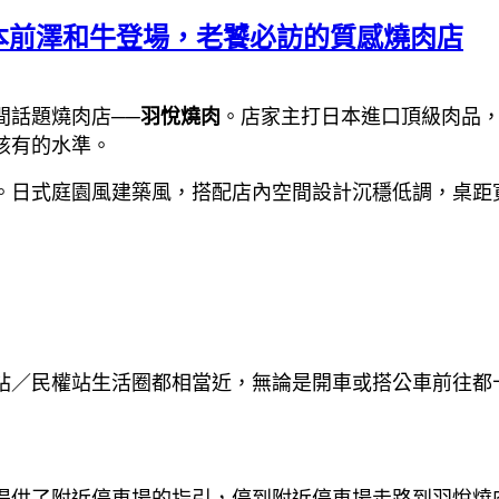
本前澤和牛登場，老饕必訪的質感燒肉店
間話題燒肉店──
羽悅燒肉
。店家主打日本進口頂級肉品
該有的水準。
。日式庭園風建築風，搭配店內空間設計沉穩低調，桌距
站／民權站生活圈都相當近，無論是開車或搭公車前往都
提供了附近停車場的指引，停到附近停車場走路到羽悅燒