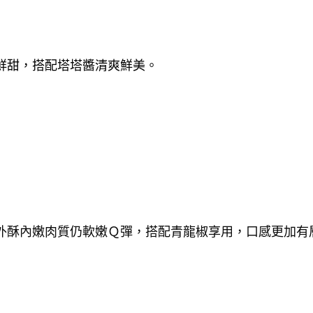
鮮甜，搭配塔塔醬清爽鮮美。
外酥內嫩肉質仍軟嫩Ｑ彈，搭配青龍椒享用，口感更加有