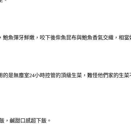
，鮑魚彈牙鮮嫩，咬下後柴魚昆布與鮑魚香氣交織，相當
用的是無塵室24小時控管的頂級生菜，難怪他們家的生菜
飯，鹹甜口感超下飯。