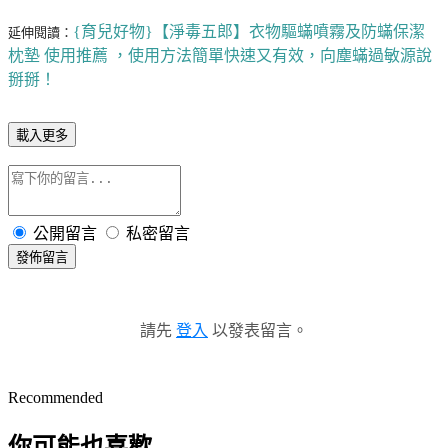
{育兒好物}【淨毒五郎】衣物驅蟎噴霧及防蟎保潔
延伸閱讀：
枕墊 使用推薦 ，使用方法簡單快速又有效，向塵蟎過敏源說
掰掰！
載入更多
公開留言
私密留言
發佈留言
請先
登入
以發表留言。
Recommended
你可能也喜歡