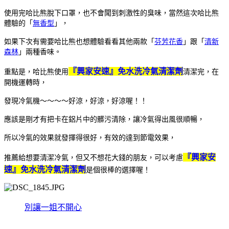
使用完哈比熊脫下口罩，也不會聞到刺激性的臭味，當然這次哈比熊
體驗的「
無香型
」，
如果下次有需要哈比熊也想體驗看看其他兩款「
芬芳花香
」跟「
清新
森林
」兩種香味。
『興家安速』免水洗冷氣清潔劑
重點是，哈比熊使用
清潔完，在
開機運轉時，
發現冷氣機～～～～好涼，好涼，好涼喔！！
應該是剛才有把卡在鋁片中的髒污清除，讓冷氣得出風很順暢，
所以冷氣的效果就發揮得很好，有效的達到節電效果，
『興家安
推薦給想要清潔冷氣，但又不想花大錢的朋友，可以考慮
速』免水洗冷氣清潔劑
是個很棒的選擇喔！
別讓一姐不開心