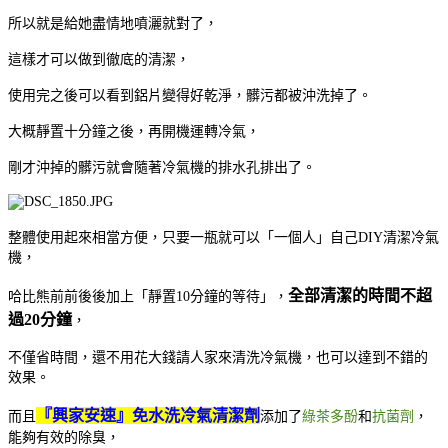
所以就是給她盡情地噴灑就對了，
這樣才可以做到徹底的清潔，
使用完之後可以看到鋁片變得好乾淨，髒污都被沖洗掉了。
大概靜置十分鐘之後，再開機運轉冷氣，
剛才沖掉的髒污就會隨著冷氣機的排水孔排出了。
整體使用起來相當方便，只要一瓶就可以「一個人」自己DIY清潔冷氣
機，
全部清潔的時間不超
哈比熊前前後後加上「靜置10分鐘的等待」，
過20分鐘
，
不僅省時間，還不用花大錢請人家來清洗冷氣機，也可以達到不錯的
效果。
『興家安速』免水洗冷氣清潔劑
而且
添加了
綠茶多酚
和
抗菌劑
，
能夠有效的除臭，