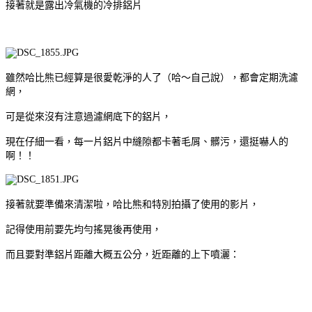
接著就是露出冷氣機的冷排鋁片
雖然哈比熊已經算是很愛乾淨的人了（哈～自己說），都會定期洗濾
網，
可是從來沒有注意過濾網底下的鋁片，
現在仔細一看，每一片鋁片中縫隙都卡著毛屑、髒污，還挺嚇人的
啊！！
接著就要準備來清潔啦，哈比熊和特別拍攝了使用的影片，
記得使用前要先均勻搖晃後再使用，
而且要對準鋁片距離大概五公分，近距離的上下噴灑：