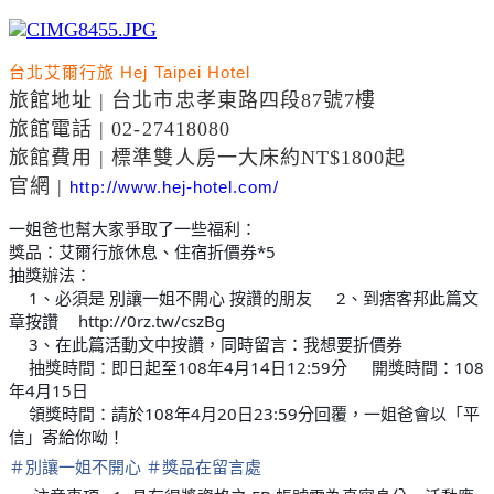
台北艾爾行旅 Hej Taipei Hotel
旅館地址 | 台北市忠孝東路四段87號7樓
旅館電話 | 02-27418080
旅館費用 | 標準雙人房一大床約NT$1800起
官網 |
http://www.hej-hotel.com/
一姐爸也幫大家爭取了一些福利：
獎品：艾爾行旅休息、住宿折價券*5
抽獎辦法：
1、必須是 別讓一姐不開心​ 按讚的朋友
2、到痞客邦此篇文
⭕️
⭕️
章按讚
http://0rz.tw/cszBg
➡️
3、在此篇活動文中按讚，同時留言：我想要折價券
⭕️
抽獎時間：即日起至108年4月14日12:59分
開獎時間：108
🔶
🔶
年4月15日
領獎時間：請於108年4月20日23:59分回覆，一姐爸會以「平
🔶
信」寄給你呦！
＃
別讓一姐不開心
＃
獎品在留言處